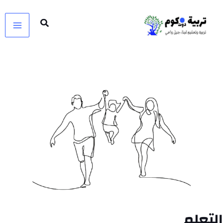
خطي
لى
لمحتوى
التعلم