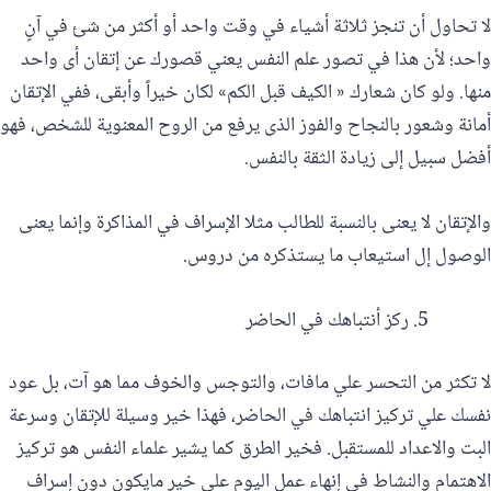
لا تحاول أن تنجز ثلاثة أشياء في وقت واحد أو أكثر من شئ في آنٍ
واحد؛ لأن هذا في تصور علم النفس يعني قصورك عن إتقان أى واحد
منها. ولو كان شعارك « الكيف قبل الكم» لكان خيراً وأبقى، ففي الإتقان
أمانة وشعور بالنجاح والفوز الذى يرفع من الروح المعنوية للشخص، فهو
أفضل سبيل إلى زيادة الثقة بالنفس.
والإتقان لا يعنى بالنسبة للطالب مثلا الإسراف في المذاكرة وإنما يعنى
الوصول إل استيعاب ما يستذكره من دروس.
ركز أنتباهك في الحاضر
لا تكثر من التحسر علي مافات، والتوجس والخوف مما هو آت، بل عود
نفسك علي تركيز انتباهك في الحاضر، فهذا خير وسيلة للإتقان وسرعة
البت والاعداد للمستقبل. فخير الطرق كما يشير علماء النفس هو تركيز
الاهتمام والنشاط في إنهاء عمل اليوم علي خير مايكون دون إسراف