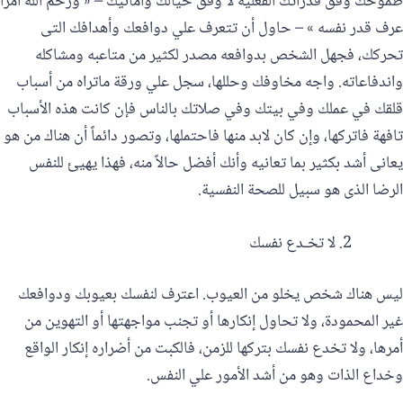
طموحك وفق قدراتك الفعلية لا وفق خيالك وأمانيك – « ورحم الله امراً
عرف قدر نفسه » – حاول أن تتعرف علي دوافعك وأهدافك التى
تحركك، فجهل الشخص بدوافعه مصدر لكثير من متاعبه ومشاكله
واندفاعاته. واجه مخاوفك وحللها، سجل علي ورقة ماتراه من أسباب
قلقك في عملك وفي بيتك وفي صلاتك بالناس فإن كانت هذه الأسباب
تافهة فاتركها، وإن كان لابد منها فاحتملها، وتصور دائماً أن هناك من هو
يعانى أشد بكثير بما تعانيه وأنك أفضل حالاً منه، فهذا يهيئ للنفس
الرضا الذى هو سبيل للصحة النفسية.
لا تخـدع نفسك
ليس هناك شخص يخلو من العيوب. اعترف لنفسك بعيوبك ودوافعك
غير المحمودة، ولا تحاول إنكارها أو تجنب مواجهتها أو التهوين من
أمرها، ولا تخدع نفسك بتركها للزمن، فالكبت من أضراره إنكار الواقع
وخداع الذات وهو من أشد الأمور علي النفس.