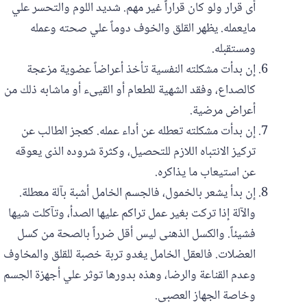
أى قرار ولو كان قراراً غير مهم. شديد اللوم والتحسر علي
مايعمله. يظهر القلق والخوف دوماً علي صحته وعمله
ومستقبله.
إن بدأت مشكلته النفسية تأخذ أعراضاً عضوية مزعجة
كالصداع، وفقد الشهية للطعام أو القيىء أو ماشابه ذلك من
أعراض مرضية.
إن بدأت مشكلته تعطله عن أداء عمله. كعجز الطالب عن
تركيز الانتباه اللازم للتحصيل، وكثرة شروده الذى يعوقه
عن استيعاب ما يذاكره.
إن بدأ يشعر بالخمول، فالجسم الخامل أشبة بآلة معطلة.
والآلة إذا تركت بغير عمل تراكم عليها الصدأ، وتآكلت شيها
فشيئاً. والكسل الذهنى ليس أقل ضرراً بالصحة من كسل
العضلات. فالعقل الخامل يغدو تربة خصبة للقلق والمخاوف
وعدم القناعة والرضا، وهذه بدورها توثر علي أجهزة الجسم
وخاصة الجهاز العصبى.