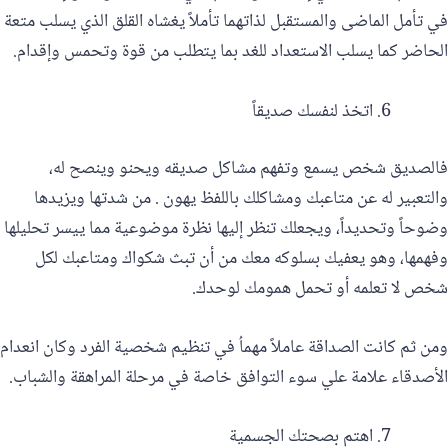
في تأمل الماضى والمستقبل لذاتهما تأملاً يغشاه القلق الذي يسلب متعة
الحاضر كما يسلب الاستعداد للغد بما يتطلب من قوة وتحمس وإقدام.
اتخذ لنفسك صديقاً
فالصديق شخص يسمع وتفهم مشاكل صديقه ويحنو وينصح له،
والتعبير له عن متاعبك ومشاكلك باللفظ يهون . من شدتها ويزيدها
وضوحاً وتحديداً، ويجعلك تنظر إليها نظرة موضوعية مما ييسر تحليلها
وفهمها، وهو يعفيك بسلوكه معك من أن تبث شكواك ومتاعبك لكل
شخص لا تعلمه أو تحمل همومك لوحدك.
ومن ثم كانت الصداقة عاملاً مهماُ في تنظيم شخصية الفرد وكان انعدام
الأصدقاء علامة علي سوء التوافق خاصة في مرحلة المراهقة والشباب.
اهتم بصحتك الجسمية