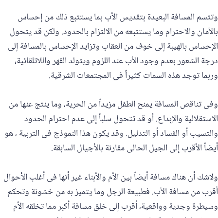
وتتسم المسافة البعيدة بتقديس الأب بما يستتبع ذلك من إحساس
بالأمان والاحترام وما يستتبعه من الالتزام بالحدود. ولكن قد يتحول
الإحساس بالهيبة إلى خوف من العقاب وتزايد الإحساس بالمسافة إلى
درجة الشعور بعدم وجود الأب عند اللزوم ويتولد القهر واللاتلقائية،
وربما توجد هذه السمات كثيراً فى المجتمعات الشرقية.
وفى تناقص المسافة يمنح الطفل مزيداً من الحرية، وما ينتج عنها من
الاستقلالية والإبداع. أو قد تتحول سلباً إلى عدم احترام الحدود
والتسيب أو الفساد أو التدليل. وقد يكون هذا النموذج فى التربية ، هو
أيضاً الأقرب إلى الجيل الحالى مقارنة بالأجيال السابقة.
ولاشك أن هناك مسافة أيضاً بين الأم والأبناء غير أنها فى أغلب الأحوال
أقرب من مسافة الأب. فطبيعة الرجل وما يتميز به من خشونة وتحكم
وسيطرة وجدية وواقعية، أقرب إلى خلق مسافة أكبر مما تخلقه الأم