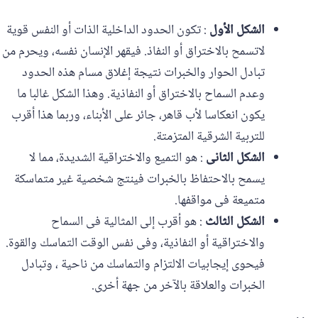
الشكل الأول
: تكون الحدود الداخلية الذات أو النفس قوية
لاتسمح بالاختراق أو النفاذ. فيقهر الإنسان نفسه، ويحرم من
تبادل الحوار والخبرات نتيجة إغلاق مسام هذه الحدود
وعدم السماح بالاختراق أو النفاذية. وهذا الشكل غالبا ما
يكون انعكاسا لأب قاهر، جائر على الأبناء، وربما هذا أقرب
للتربية الشرقية المتزمتة.
الشكل الثانى
: هو التميع والاختراقية الشديدة، مما لا
يسمح بالاحتفاظ بالخبرات فينتج شخصية غير متماسكة
متميعة فى مواقفها.
الشكل الثالث
: هو أقرب إلى المثالية فى السماح
والاختراقية أو النفاذية، وفى نفس الوقت التماسك والقوة.
فيحوى إيجابيات الالتزام والتماسك من ناحية ، وتبادل
الخبرات والعلاقة بالآخر من جهة أخرى.