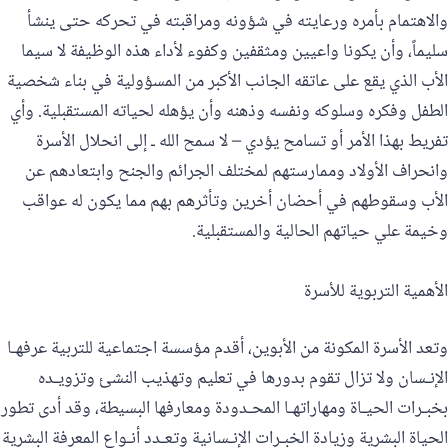
والاهتمام بأمره ورعايته في شؤونه ومراقبته في تحركه حتى ينشأ
سليماً، وأن يكونا واعيين ومثقفين وكفوء لأداء هذه الوظيفة لا سيما
الأب الذي يقع على عاتقه الجانب الأكبر من المسؤولية في بناء شخصية
الطفل وفكره وسلوكه ونفسه وذهنه وأن يؤهله لحياته المستقبلية. وأي
تفريط بهذا الأمر أو تسامح يؤدي – لا سمح الله ـ إلى انحلال الأسرة
وانحراف الأولاد وممارستهم لمختلف الجرائم والجنح وابتعادهم عن
الأب وسقوطهم في أحضان أخرين وتأثرهم بهم مما يكون له عواقب
وخيمة علي حياتهم الحالية والمستقبلية.
الأهمية التربوية للأسرة
وتعد الأسرة المكونة من الأبوين، أقدم مؤسسة اجتماعية للتربية عرفهـا
الإنـسان ولا تزال تقوم بدورها في تعليم وتهذيب النشئ وتزويـده
بخبـرات الحيـاة ومهاراتهـا المحـدودة ومعارفها البسيطة، وقد أدى تطور
الحياة البشرية وزيادة الخبـرات الإنـسانية وتعـدد أنـواع المعرفة البشرية