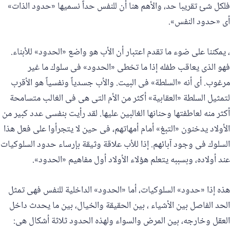
فلكل شئ تقريبا حد، والأهم هنا أن للنفس حداً نسميها «حدود الذات»
أى «حدود النفس».
، يمكننا على ضوء ما تقدم اعتبار أن الأب هو واضع «الحدود» للأبناء.
فهو الذى يعاقب طفله إذا ما تخطى «الحدود» فى سلوك ما غير
مرغوب. أى أنه «السلطة» فى البيت. والأب جسدياً ونفسياً هو الأقرب
لتمثيل السلطة «العقابية» أكثر من الأم التى هى فى الغالب متسامحة
أكثر منه لعاطفتها وحنانها الغالبين عليها. لقد رأيت بنفسى عدد كبير من
الأولاد يدخنون «التبغ» أمام أمهاتهم، فى حين لا يتجرأوا على فعل هذا
السلوك فى وجود آبائهم. إذا للأب علاقة وثيقة بإرساء حدود السلوكيات
عند أولاده، وبسببه يتعلم هؤلاء الأولاد أول مفاهيم «الحدود».
هذه إذا «حدود» السلوكيات، أما «الحدود» الداخلية للنفس فهى تمثل
الحد الفاصل بين الأشياء ، بين الحقيقة والخيال، بين ما يحدث داخل
العقل وخارجه، بين المرض والسواء ولهذه الحدود ثلاثة أشكال هى: