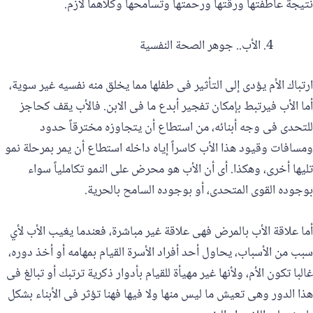
نتيجة عاطفتها ورقتها ورحمتها وتسامحها وكلاهما لازم.
الأب.. جوهر الصحة النفسية
ارتباك الأم يؤدى إلى التأثير فى طفلها مما يخلق منه نفسيه غير سوية،
أما الأب فيرتبط بإمكان تفجير أبدع ما فى الابن. فالأب يقف كحاجز
للتحدى فى وجه أبنائه، من استطاع أن يتجاوزه مخترقاً حدود
ومسافات وقيود هذا الأب كاسراً إياه داخله استطاع أن يمر بمرحلة نمو
تليها أخرى، وهكذا. أى أن الأب هو محرض على النمو تكاملياً سواء
بوجوده القوى المتحدى، أو بوجوده السامح بالحرية.
أما علاقة الأب بالمرض فهى علاقة غير مباشرة، فعندما يغيب الأب لأي
سبب من الأسباب، يحاول أحد أفراد الأسرة القيام بمهامه أو أخذ دوره،
غالبا تكون الأم، ولأنها غير مهيأة للقيام بأدوار ذكرية ترتبك أو تبالغ فى
هذا الدور وهى تعيش ما ليس منها ولا فيها فهنا تؤثر فى الأبناء بشكل