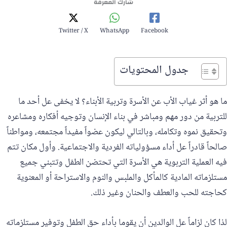
شارك المعرفة
Twitter / X
WhatsApp
Facebook
جدول المحتويات
ما هو أثر غياب الأب عن الأسرة وتربية الأبناء؟ لا يخفى عل أحد ما
للتربية من دور مهم ومباشر في بناء الإنسان وتوجيه أفكاره ومشاعره
وتحقيق نموه وتكامله، وبالتالي ليكون عضواً مفيداً مجتمعه، ومواطناً
صالحاً قادراً عل أداء مسؤولياته الفردية والاجتماعية. وأول مكان تتم
فيه العملية التربوية هي الأسرة التي تحتضن الطفل وتتبني جميع
مستلزماته المادية كالمأكل والملبس والنوم والاستراحة أو المعنوية
كحاجته للحب والعطف والحنان وغير ذلك.
لذا كان لزاماً عل الوالدين أن يقوما بأداء حق الطفل وتوفير مستلزماته