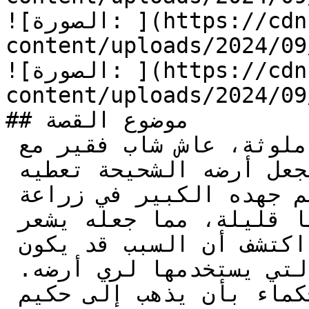
![الصورة: ](https://cdn.kidzzstory.com/wp-
content/uploads/2024/0/الأرض-الشحيحة-20.jpg)
![الصورة: ](https://cdn.kidzzstory.com/wp-
content/uploads/2024/0/الأرض-الشحيحة-21.jpg)
## موضوع القصة

في قرية صغيرة بجوار بحيرة ملوثة، عاش شاب فقير مع 
أمه العجوز، يكافح كل يوم لجعل أرضه الشحيحة تعطيه 
ما يكفي من المحاصيل. رغم جهده الكبير في زراعة 
الأرض، كانت المحاصيل دائمًا قليلة، مما جعله يشعر 
بالإحباط والحيرة. أحد الأيام، اكتشف أن السبب قد يكون 
في مياه البحيرة الملوثة التي يستخدمها لري أرضه. 
بعد تفكير طويل، نصحه أحد الحكماء بأن يذهب إلى حكيم 