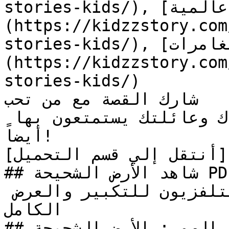
stories-kids/), [قصص عالمية]
(https://kidzzstory.com
stories-kids/), [قصص مغامرات]
(https://kidzzstory.com
stories-kids/)

شارك القصة مع من تحب

هل أعجبتك القصة؟ دع أصدقاءك وعائلتك يستمتعون بها 
أيضاً!

[أنتقل إلي قسم التحميل](#download_section)

## شاهد الأرض الشحيحة PDF أونلاين

تنبيه: اضغط علي أيقونة التلفزيون للتكبير والعرض 
الكامل

## معرض الصور: الأرض الشحيحة
