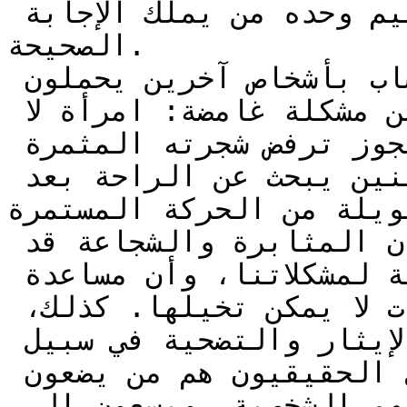
يسكن في قمة جبل قريب؛ فالحكيم وحده من يملك الإجابة 
الصحيحة.

خلال رحلته الشاقة، التقى الشاب بأشخاص آخرين يحملون 
أسئلةً ملحةً، كل منهم يعاني من مشكلة غامضة: امرأة لا 
تتحدث ابنتها الجميلة، وشيخ عجوز ترفض شجرته المثمرة 
أن تطرح البرتقال، وأخيرًا، تنين يبحث عن الراحة بعد 
ويلة من الحركة المستمرة.
تعلمنا قصة الأرض الشحيحة أن المثابرة والشجاعة قد 
تقودنا إلى حلول غير متوقعة لمشكلاتنا، وأن مساعدة 
الآخرين قد تعود علينا ببركات لا يمكن تخيلها. كذلك، 
تكشف القصة للأطفال أهمية الإيثار والتضحية في سبيل 
الخير العام، فالأبطال الحقيقيون هم من يضعون 
احتياجات الآخرين قبل احتياجاتهم الشخصية، ويسعون إلى 