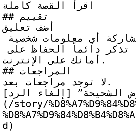
اقرأ القصة كاملة

## تقييم

أضف تعليق

تنبيه للآباء: يرجى عدم مشاركة أي معلومات شخصية 
كالعناوين أو أرقام الهواتف. تذكر دائماً الحفاظ على 
أمانك على الإنترنت.

## المراجعات

لا توجد مراجعات بعد.

ض الشحيحة” [إلغاء الرد]
(/story/%D8%A7%D9%84%D8
%D8%A7%D9%84%D8%B4%D8%A
d)
