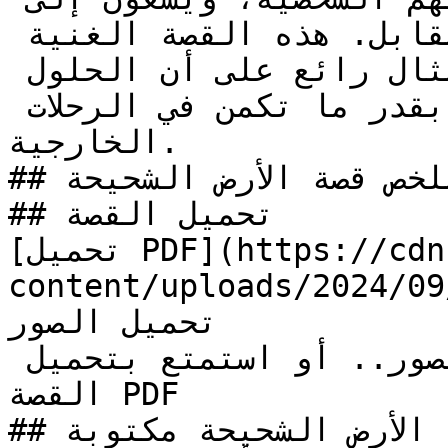
المساعدة دون انتظار مقابل. هذه القصة الغنية 
بالتحديات والمغامرات هي مثال رائع على أن الحلول 
تكمن في الرحلات الداخلية بقدر ما تكمن في الرحلات 
الخارجية.

## ملخص قصة الأرض الشحيحة

## تحميل القصة

[تحميل PDF](https://cdn.kidzzstory.com/wp-
content/uploads/2024/0/الأرض-الشحيحة.pdf)
تحميل الصور

لا تنسي فك الضغط عند تحميل الصور.. أو استمتع بتحميل 
القصة PDF

## قراءة قصة الأرض الشحيحة مكتوبة
