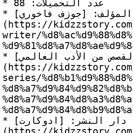
* عدد التحميلات: 88

* المؤلف: [جوزف فاخوري]
(https://kidzzstory.com
writer/%d8%ac%d9%88%d8%
%d9%81%d8%a7%d8%ae%d9%8
* السلسلة: [روائع القصص من الأدب العالمي]
(https://kidzzstory.com
series/%d8%b1%d9%88%d8%
%d8%a7%d9%84%d9%82%d8%b
%d8%a7%d9%84%d8%a3%d8%a
%d8%a7%d9%84%d8%b9%d8%a
* دار النشر: [ادوكارت]
(https://kidzzstory.com