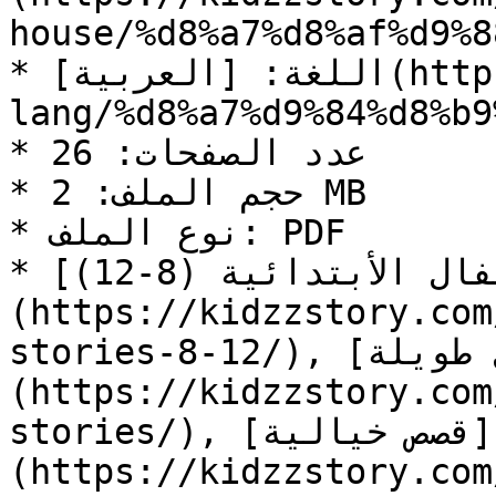
house/%d8%a7%d8%af%d9%8
* اللغة: [العربية](https://kidzzstory.com/story-
lang/%d8%a7%d9%84%d8%b9
* عدد الصفحات: 26

* حجم الملف: 2 MB

* نوع الملف: PDF

* التصنيف: [قصص أطفال الأبتدائية (8-12)]
(https://kidzzstory.com
stories-8-12/), [قصص أطفال طويلة]
(https://kidzzstory.com
stories/), [قصص خيالية]
(https://kidzzstory.com