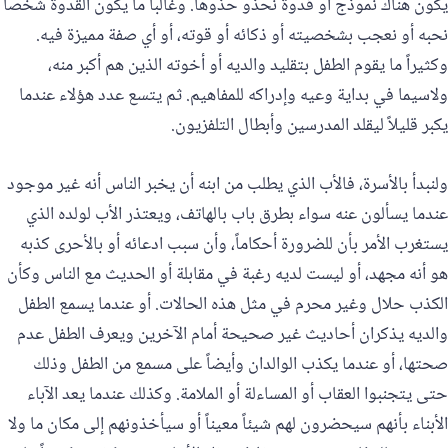
يكون هناك نموذج أو قدوة نحذو حذوها. وغالباً ما يكون القدوة شخصاً
نحبه أو نعجب بشخصيته أو ذكائه أو قوته، أو أي صفة مميزة فيه.
وكثيراً ما يقوم الطفل بتقليد والديه أو أخوته الذين هم أكبر منه،
ولاسيما في بداية وعيه وإدراكه للمفاهيم. ثم يتسع عدد هؤلاء عندما
يكبر قليلاً ليقلد المدرسين وأبطال التلفزيون.
ولنبدأ بالأسرة، فالأب الذي يطلب من ابنه أن يخبر الناس أنه غير موجود
عندما يسألون عنه سواء بطرق باب بالهاتف، ويعتذر الأب لولده الذي
يستغرب الأمر بأن للضرورة أحكاماً، وأن سبب ادعائه أو بالأحرى كذبه
هو أنه مجهد، أو ليست لديه رغبة في مقابلة أو الحديث مع الناس وكأن
الكذب حلال وغير محرم في مثل هذه الحالات. أو عندما يسمع الطفل
والديه يذكران أحاديث غير صحيحة أمام الآخرين ويعرف الطفل عدم
صحتها، أو عندما يكذب الوالدان وأيضاً على مسمع من الطفل وذلك
حتى يتجنبوا العقاب أو المساءلة أو الملامة. وكذلك عندما يعد الآباء
الأبناء بأنهم سيحضرون لهم شيئاً معيناً أو سيأخذونهم إلى مكان ما ولا