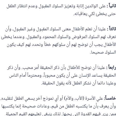
ثانياً :
على الوالدين إثابة وتعزيز السلوك المقبول وعدم انتظار الطفل
حتى يخطئ لكي يعاقبانه.
ثالثاً :
علينا أن نعلم الأطفال معنى السلوك المقبول وغير المقبول، وأن
نعرف لهم السلوك المرفوض والسلوك المحمود والمقبول. وعندما يخطئ
الأطفال يجب أن نوضح لهم أن سلوكهم خطأ ونحدد لهم كيف يكون
السلوك صحيحا.
رابعاً :
علينا أن نوضح للأطفال بأن ذكر الحقيقة أمر محبب. وأن ذكر
الحقيقة يساعد الإنسان على أن يكون محبوباً، ومحترماً أمام الناس
وعلينا دائما أن نشكر الطفل لأنه يقول الحقيقة.
خامساً:
علي الأسرة (الأب، والأم) أو أي نموذج آخر يسعي الطفل لتقليده.
وأن يعرف بأن ما يكتسبه الطفل من قيم، وعادات صحيحة إنما يكتسبها
ممن يرى فيهم القدوة التي يحبها. لذلك ينبغي تعليمهم القيم الجميلة