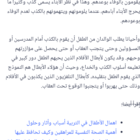
يقومون بالوفاء بوعدهم. وهذا في نظر الأبناء يسمى كذب وكثيراً ما
يحرج الأبناء آباءهم، عندما يلومونهم ويتهمونهم بالكذب لعدم الوفاء
بوعودهم.
وأحيانا يطلب الوالدان من الطفل أن يقوم بالكذب أمام المدرسين أو
المسؤولين وحتى يتجنب العقاب أو حتى يحصل على مؤازرتهم
وحبهم. وقد يكون لأبطال الأفلام الذين يحبهم الطفل دور كبير في
تعليمه أسلوب الكذب والخداع، وحيث أن هؤلاء الأبطال هم النموذج
الذي يقوم الطفل بتقليده، كأبطال التلفزيون الذين يكذبون في الأفلام
وذلك حتى يهربوا أو يتجنبوا الوقوع تحت العقاب.
إقرأ أيضا:
اهمال الأطفال في التربية أسباب وأثار وحلول
أهمية الصحة النفسية للمراهقين وكيف تحافظ عليها