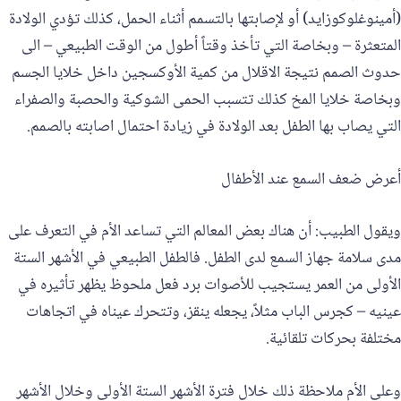
(أمينوغلوكوزايد) أو لإصابتها بالتسمم أثناء الحمل، كذلك تؤدي الولادة
المتعثرة – وبخاصة التي تأخذ وقتاً أطول من الوقت الطبيعي – الى
حدوث الصمم نتيجة الاقلال من كمية الأوكسجين داخل خلايا الجسم
وبخاصة خلايا المخ كذلك تتسبب الحمى الشوكية والحصبة والصفراء
التي يصاب بها الطفل بعد الولادة في زيادة احتمال اصابته بالصمم.
أعرض ضعف السمع عند الأطفال
ويقول الطبيب: أن هناك بعض المعالم التي تساعد الأم في التعرف على
مدى سلامة جهاز السمع لدى الطفل. فالطفل الطبيعي في الأشهر الستة
الأولى من العمر يستجيب للأصوات برد فعل ملحوظ يظهر تأثيره في
عينيه – كجرس الباب مثلاً، يجعله ينقز، وتتحرك عيناه في اتجاهات
مختلفة بحركات تلقائية.
وعلى الأم ملاحظة ذلك خلال فترة الأشهر الستة الأولى وخلال الأشهر