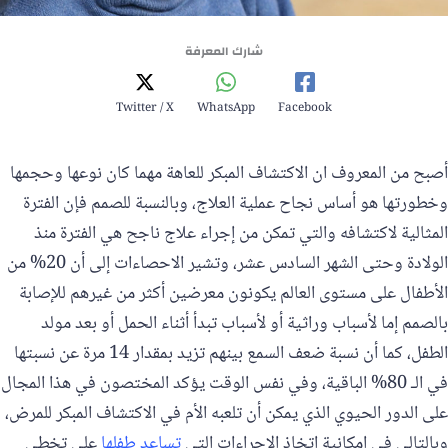
شارك المعرفة
Twitter / X
WhatsApp
Facebook
أصبح من المعروف ان الاكتشاف المبكر للعاهة مهما كان نوعها وحجمها
وخطورتها هو أساس نجاح عملية العلاج، وبالنسبة للصمم فإن الفترة
المثالية لاكتشافه والتي تمكن من إجراء علاج ناجح هي الفترة منذ
الولادة وحتى الشهر السادس عشر، وتشير الاحصاءات إلى أن 20% من
الأطفال على مستوى العالم يكونون معرضين أكثر من غيرهم للإصابة
بالصمم إما لأسباب وراثية أو لأسباب تبدأ أثناء الحمل أو بعد مولد
الطفل، كما أن نسبة ضعف السمع بينهم تزيد بمقدار 14 مرة عن نسبتها
في الـ 80% الباقية، وفي نفس الوقت يؤكد المختصون في هذا المجال
على الدور الحيوي الذي يمكن أن تلعبه الأم في الاكتشاف المبكر للمرض،
وبالتالي في إمكانية اتخاذ الاجراءات التي
تساعد طفلها
على تخطي