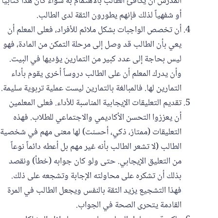
المدرس أن يكافئ الطالب بالاهتمام به سواء كان هذا كتابياً
أو شفهياً لذلك فإنهم يطورون الثقة لدى الطالب.
أن تخصص الواجبات بشكل ملائم للأفراد، فعلى المعلم أن
يعي بأن الطالب قد وصل إلى مرحلة التمكن من المادة، فهو
ليس بحاجة إلى عدد كبير من التمارين يؤديها في البيت.
وأن يدرك المعلم أن على الطالب دروساً أخرى يقوم بأداء
التمارين لها. فالمبالغة بالتمارين ليست عملية تربوية سليمة.
تقديم التعليقات الإيجابية المناسبة للأداء. فعلى المعلمين
أن يعززوا التحسن الأكاديمي والاجتماعي للطلاب. فهذه
التعليقات (ممتاز، ذكي، ‏أحسنت) لها معنى مهم في شخصية
الطالب (لا تشعر الطالب بأنه غير مهم بل أعطه دائماً نوعاً
من التعليق الإيجابي. حتى ولو كان جوابه (خطأ) ونقصد
بذلك أن تشكره على محاولته الإجابة وتشجعه على ذلك.
فهذا التشجيع يزيد الثقة بالنفس ويجعل الطالب في المرة
القادمة يتحرى الصحة في الجواب.