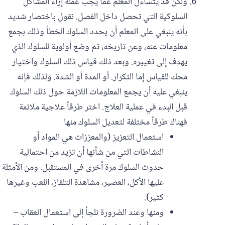
ولكن قد يتساءل المعلم عما يجب عمله إزاء المشاكل
السلوكية التي تحصل داخل الفصل. نقول باختصار شديد
بأنه ينبغي على المعلم أن يحدد السلوك الخطأ وذلك بجمع
معلومات عنه، وعن تاريخه، ثم وضع أولوية للسلوك الذي
يهدف إلى تغييره. وبعد ذلك قياس ذلك السلوك واختيار
محك للقياس إما التكرار. أو المدة أو الشدة. ولذلك فإنه
ينبغي عليه أن يجمع المعلومات اللازمة حول ذلك السلوك
قبل البدء في عملية العلاج. اختر طرقاً علاجية ملائمة
فهناك طرقاً مختلفة لتعديل السلوك منها
استعمال التعزيز (والمعززات هي المواد أو
النشاطات التي من شأنها أن تزيد من احتمالية
حدوث السلوك مرة أخرى في المستقبل. ومن الأمثلة
عليها الأكل، العصير، مشاهدة التلفاز، اللعب وغيرها
كثير).
ومنها وعند الضرورة نلجأ إلى استعمال العقاب –