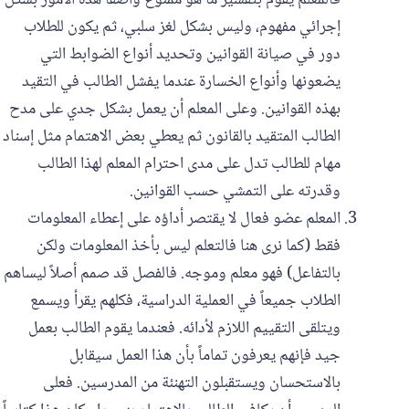
فالمعلم يقوم بتفسير ما هو ممنوع واصفاً هذه الأمور بشكل
إجرائي مفهوم، وليس بشكل لغز سلبي، ثم يكون للطلاب
دور في صيانة القوانين وتحديد أنواع الضوابط التي
يضعونها وأنواع الخسارة عندما يفشل الطالب في التقيد
بهذه القوانين. وعلى المعلم أن يعمل بشكل جدي على مدح
الطالب المتقيد بالقانون ثم يعطي بعض الاهتمام مثل إسناد
مهام للطالب تدل على مدى احترام المعلم لهذا الطالب
وقدرته على التمشي حسب القوانين.
المعلم عضو فعال لا يقتصر أداؤه على إعطاء المعلومات
فقط (كما نرى هنا فالتعلم ليس بأخذ المعلومات ولكن
بالتفاعل) فهو معلم وموجه. فالفصل قد صمم أصلاً ليساهم
الطلاب جميعاً في العملية الدراسية،‏ فكلهم يقرأ ويسمع
ويتلقى التقييم اللازم لأدائه. فعندما يقوم الطالب بعمل
جيد فإنهم يعرفون تماماً بأن هذا العمل سيقابل
بالاستحسان ويستقبلون التهنئة من المدرسين. فعلى