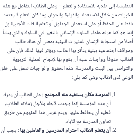
التعليمية إلى طلابه للاستفادة والتعلم – وعلى الطلاب التفاعل مع هذه
الخبرات من خلال الاستعداد والقراءة والحوار. وما كان التعلم لا يعتمد
فقط على الحفظ أو على استعمال الجداول أو تعلم اللغات الأجنبية بل
إنما هو كما عرفه علماء السلوك الإنساني بالتغير في السلوك والذي ينشأ
أصلاً من استجابة الإنسان للمثيرات البيئية بمعنى أن هناك طالب
ومواقف اجتماعية بيئية يتأثر بها الطالب ويؤثر فيها. لذلك فإن على
الطالب حقوقاً وواجبات عليه أن يقوم بها لإنجاح العملية التربوية
والتواصل بين البيت والمدرسة. هذه الحقوق والواجبات تعمل على خلق
الوعي لدى الطالب وهي كما يلي:
المدرسة مكان يستفيد منه المجتمع :
على الطالب أن يدرك
أن هذه المؤسسة إنما وجدت لأجله ولأجل زملائه الطلاب،
فعليه أن يحافظ عليها. ويتم غرس هذا المفهوم عن طريق
تعاون المدرسة مع الآباء.
‏أن يتعلم الطالب احترام المدرسين والعاملين بها :
يجب أن