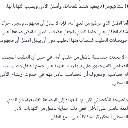
((استاكيوس))، يعقبه شفط للمخاط، وأسفل الأذن ويسبب التهاباً بها.
أما الطفل الذي يرضع من ثدي أمه، فإنه لا يبذل أي مجهود، ومجرد حركة
شفاه الطفل، على حلمة الثدي، تجعل عضلات الثدي تنقبض ضاغطاً على
حويصلات الحليب فينساب منها الحليب دون أن يبذل الطفل أي مجهود.
– لا تحدث حساسية للطفل من حليب أمه، في حين أن الحليب المجفف
الصناعي كله يحتوي على بروتينات غريبة على جسم الطفل وقد يسبب
له حساسية. ومعروف أن الحساسية عامل مهم في حدوث ارتشاح الأذن
الوسطى.
ونصيحة الأخصائي لكل أم: بالعودة إلى الرضاعة الطبيعية، من الثدي
لمدة عامين على الأقل، ففي ذلك حماية للطفل من التهابات الأذن
الوسطى المتكررة، وحفاظاً على سمع الطفل.