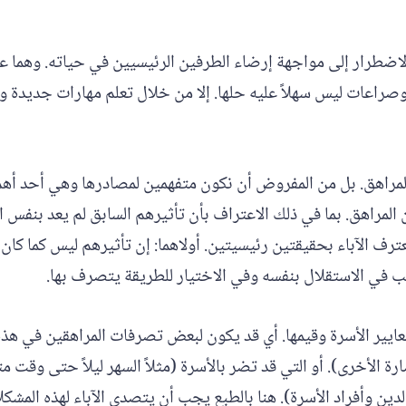
ضطرار إلى مواجهة إرضاء الطرفين الرئيسيين في حياته. وهما عالم 
راعات ليس سهلاً عليه حلها. إلا من خلال تعلم مهارات جديدة و
لمراهق. بل من المفروض أن نكون متفهمين لمصادرها وهي أحد أهم 
ن المراهق. بما في ذلك الاعتراف بأن تأثيرهم السابق لم يعد بنفس ال
رف الآباء بحقيقتين رئيسيتين. أولاهما: إن تأثيرهم ليس كما كان 
ب في الاستقلال بنفسه وفي الاختيار للطريقة يتصرف بها.
يير الأسرة وقيمها. أي قد يكون لبعض تصرفات المراهقين في هذه ا
 الأخرى). أو التي قد تضر بالأسرة (مثلاً السهر ليلاً حتى وقت 
دين وأفراد الأسرة). هنا بالطبع يجب أن يتصدى الآباء لهذه المشكل