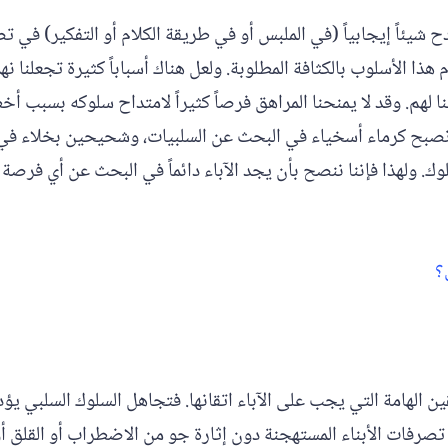
شيئاً إيجابياً (في الملبس أو في طريقة الكلام أو التفكير) في ت
هذا الأسلوب بالكثافة المطلوبة. ولعل هناك أسباباً كثيرة تجعلنا نهم
حنا لهم. وقد لا يمنحنا المراهق فرصاً كثيراً لامتداح سلوكه بسبب أخ
اً ونصبح كرماء أسخياء في البحث عن السلبيات، وشحيحين بخلاء ف
سلوك. ولهذا فإننا ننصح بأن يجد الآباء دائماً في البحث عن أي فر
؟
 الهامة التي يجب على الآباء اتقانها. فتجاهل السلوك السلبي يؤدي
عن تصرفات الأبناء المستهجنة دون إثارة جو من الاضطراب أو القلق