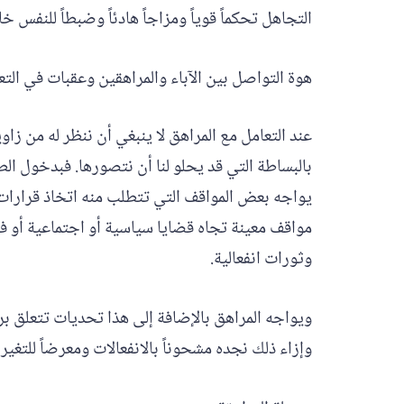
التجاهل تحكماً قوياً ومزاجاً هادئاً وضبطاً للنفس 
هوة التواصل بين الآباء والمراهقين وعقبات في التع
عند التعامل مع المراهق لا ينبغي أن ننظر له من زاو
بالبساطة التي قد يحلو لنا أن نتصورها. فبدخول الطف
يواجه بعض المواقف التي تتطلب منه اتخاذ قرارات 
مواقف معينة تجاه قضايا سياسية أو اجتماعية أو فل
وثورات انفعالية.
ويواجه المراهق بالإضافة إلى هذا تحديات تتعلق ب
وإزاء ذلك نجده مشحوناً بالانفعالات ومعرضاً للتغير