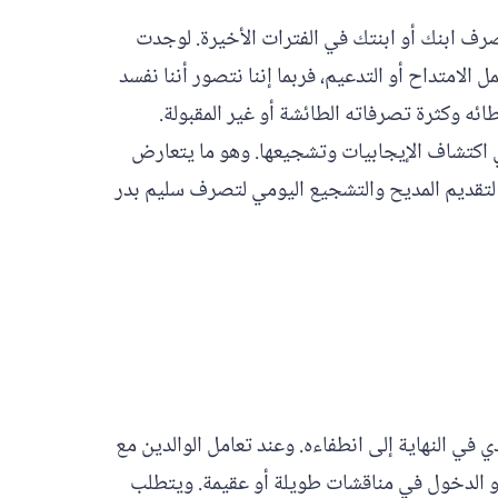
صرف ابنك أو ابنتك في الفترات الأخيرة. لوجدت
ل الامتداح أو التدعيم، فربما إننا نتصور أننا نفسد
طائه وكثرة تصرفاته الطائشة أو غير المقبولة.
ي اكتشاف الإيجابيات وتشجيعها. وهو ما يتعارض
صة لتقديم المديح والتشجيع اليومي لتصرف سليم بدر
 في النهاية إلى انطفاءه. وعند تعامل الوالدين مع
 أو الدخول في مناقشات طويلة أو عقيمة. ويتطلب