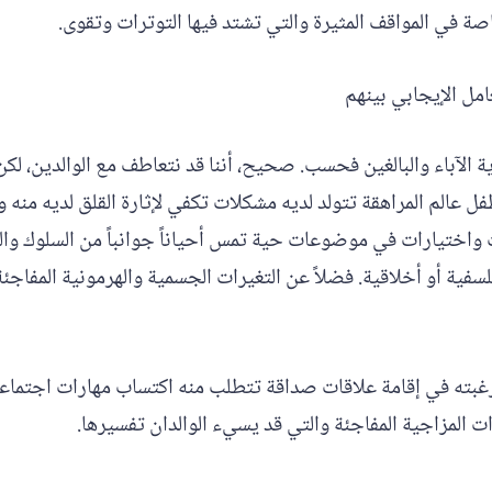
خاصة في المواقف المثيرة والتي تشتد فيها التوترات وتقوى.
امل الإيجابي بينهم
ية الآباء والبالغين فحسب. صحيح، أننا قد نتعاطف مع الوالدين، لك
ل عالم المراهقة تتولد لديه مشكلات تكفي لإثارة القلق لديه منه و
واختيارات في موضوعات حية تمس أحياناً جوانباً من السلوك وال
سفية أو أخلاقية. فضلاً عن التغيرات الجسمية والهرمونية المفاجئ
رغبته في إقامة علاقات صداقة تتطلب منه اكتساب مهارات اجتماعية
ات المزاجية المفاجئة والتي قد يسيء الوالدان تفسيرها.