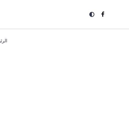
خطي
لى
لمحتوى
الرئ