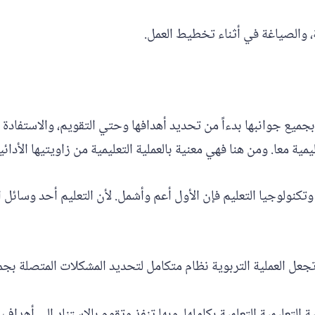
ة، والصياغة في أثناء تخطيط العمل.
 بجميع جوانبها بدءاً من تحديد أهدافها وحتي التقويم، والاستفادة
مية معا. ومن هنا فهي معنية بالعملية التعليمية من زاويتيها الأدائية
تكنولوجيا التعليم فإن الأول أعم وأشمل. لأن التعليم أحد وسائل 
عل العملية التربوية نظام متكامل لتحديد المشكلات المتصلة بجمي
ة التعليمية التعلمية بكاملها، وبها تنفذ وتقوم بالاستناد إلي أه