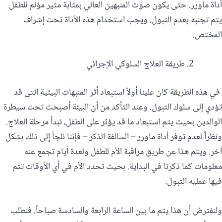
أداة ماورر. حتى يكون صوت المنبهين العالي بمثابة مثير مؤلم للطفل
يتم تجنبه بعدم التبول. ويجب استخدام هذه الأداة تحت إشراف
المختص.
طريقة العلاج السلوكي الإجرائي
في هذه الطريقة كان علينا أولاً استبعاد أثر المنبهات البيئية التى قد
تؤدي إلى سلوك التبول. وعند التأكد من أن البيئة أصبحت تحت سيطرة
الوالدين بحيث يتم استبعاد ما قد يؤثر على الطفل، نبدأ مرحلة العلاج.
ونظراً لعدم توفر أداة ماورر – السالفة الذكر – فإننا نلجأ إلى ذلك بشكل
آخر. ويتم هذا عن طريق مراقبة الأم للطفل ولعدة أيام تجمع عنه
معلومات كما ذكرنا في البداية. بحيث تحدد الأم في أي الأوقات تتم
فيها عمليه التبول.
ولنفترض أن هذا يتم ما بين الساعة الرابعة والسادسة صباحاً. فنطلب