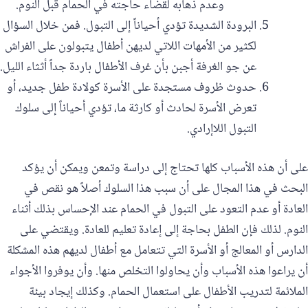
وعدم ذهابه لقضاء حاجته في الحمام قبل النوم.
‏البرودة الشديدة تؤدي أحياناً إلى التبول. فمن خلال السؤال
لكثير من الأمهات اللاتي لديهن أطفال يتبولون على الفراش
عن جو الغرفة أجبن بأن غرف الأطفال باردة جداً أثثاء الليل.
‏حدوث ظروف مستجدة على الأسرة كولادة طفل جديد، أو
تعرض الأسرة لحادث أو كارثة ما، تؤدي أحياناً إلى سلوك
التبول اللاإرادي.
‏على أن هذه الأسباب كلها تحتاج إلى دراسة وتمعن ويمكن أن يؤكد
البحث في هذا المجال على أن سبب هذا السلوك أصلاً هو نقص في
العادة أو عدم التعود على التبول في الحمام عند الإحساس بذلك أثناء
النوم. لذلك فإن الطفل بحاجة إلى إعادة تعليم للعادة. ويقتضي على
الدارس أو المعالج أو الأسرة التي تتعامل مع أطفال لديهم هذه المشكلة
أن يراعوا هذه الأسباب وأن يحاولوا التخلص منها. وأن يوفروا الأجواء
الملائمة لتدريب الأطفال على استعمال الحمام. وكذلك إيجاد بيئة