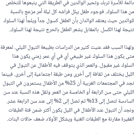
دائمة للأسرة تربك وتحير الوالدين في الطريقة التي يتبعوها للتخلص
من هذا السلوك. فوجود طفل يبلل فراشه كل ليلة أمر مزعج بالنسبة
للوالدين حيث يعتقد الوالدان بأن الطفل كسول جداً ويلجأً لهذا السلوك
نتيجة لهذا الكسل. بالمقابل يشعر الطفل بالحرج نتيجة لهذا السلوك.
ولهذا السبب فقد عنيت كثير من الدراسات بطبيعة التبول الليلي. ‏لمعرفة
متى يكون هذا السلوك غير طبيعي أي في أي عمر زمني يكون هذا
السلوك غير مقبول. والعمر الذي يتوقف فيه الأطفال عن التبول في
الليل يختلف من ثقافة إلى أخرى ومن طبقة اجتماعية إلى أخرى. فبينما
نجد في المجتمعات الغربية أن 25% من الأطفال يستمرون في التبول
الليلي حتى سن الرابعة أو الخامسة من العمر وتقل هذه النسبة عند سن
السادسة لتصل إلى 13% ثم تصل إلى 2% إلى عند سن الرابعة عشر.
ونجد أن التبول عند الأطفال في الليل يكون أكثر ضمن فئة الطبقات
الفقيرة مقارنة مع الطبقات الغنية ويشكل الأولاد ضعف حالات البنات.