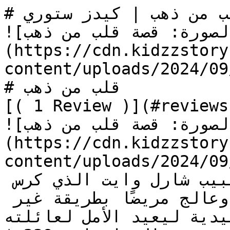
# قصة قلب من ذهب | كيدز ستوري

![الصورة: قصة قلب من ذهب]
(https://cdn.kidzzstory
content/uploads/2024/09/قلب-من-ذهب.jpg
# قلب من ذهب

[( 1 Review )](#reviews)
![الصورة: قصة قلب من ذهب]
(https://cdn.kidzzstory
content/uploads/2024/09/قلب-من-ذهب.jpg
تدور قصة قلب من ذهب حول الطبيب شارل وايت الذي كرس 
حياته لمساعدة الفقراء، وعالج مريضًا بطريقة غير 
ليدية ليعيد الأمل لعائلته