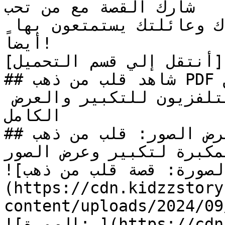
شارك القصة مع من تحب

هل أعجبتك القصة؟ دع أصدقاءك وعائلتك يستمتعون بها 
أيضاً!

[أنتقل إلي قسم التحميل](#download_section)

## شاهد قلب من ذهب PDF أونلاين

تنبيه: اضغط علي أيقونة التلفزيون للتكبير والعرض 
الكامل

## معرض الصور: قلب من ذهب

مكبرة لتكبير وعرض الصور
![الصورة: قصة قلب من ذهب]
(https://cdn.kidzzstory
content/uploads/2024/09/قلب-من-ذهب.jpg
![الصورة: ](https://cdn.kidzzstory.com/wp-