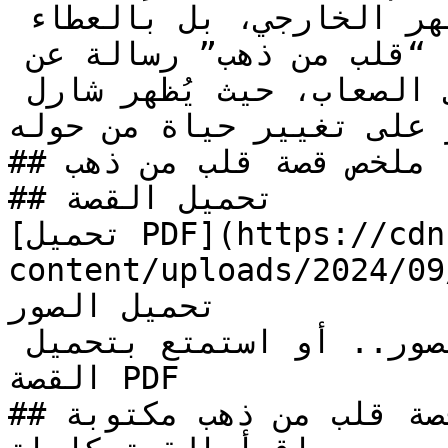
لا تُقاس بالمادة أو المظهر الخارجي، بل بالعطاء 
الصادق من القلب. تُعد قصة “قلب من ذهب” رسالة عن 
الحب، التضحية، والتغلب على الصعاب، حيث يُظهر شارل 
ر على تغيير حياة من حوله
## ملخص قصة قلب من ذهب

## تحميل القصة

[تحميل PDF](https://cdn.kidzzstory.com/wp-
content/uploads/2024/09/قلب-من-ذهب.pdf
تحميل الصور

لا تنسي فك الضغط عند تحميل الصور.. أو استمتع بتحميل 
القصة PDF

## قراءة قصة قلب من ذهب مكتوبة
