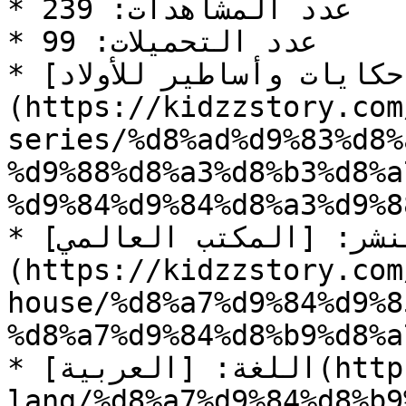
* عدد المشاهدات: 239

* عدد التحميلات: 99

* السلسلة: [حكايات وأساطير للأولاد]
(https://kidzzstory.com
series/%d8%ad%d9%83%d8%
%d9%88%d8%a3%d8%b3%d8%a
%d9%84%d9%84%d8%a3%d9%8
* دار النشر: [المكتب العالمي]
(https://kidzzstory.com
house/%d8%a7%d9%84%d9%8
%d8%a7%d9%84%d8%b9%d8%a
* اللغة: [العربية](https://kidzzstory.com/story-
lang/%d8%a7%d9%84%d8%b9