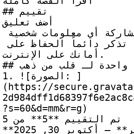
اقرأ القصة كاملة

## تقييم

أضف تعليق

تنبيه للآباء: يرجى عدم مشاركة أي معلومات شخصية 
كالعناوين أو أرقام الهواتف. تذكر دائماً الحفاظ على 
أمانك على الإنترنت.

## مراجعة واحدة لـ قلب من ذهب

1. ![الصورة: ]
(https://secure.gravata
2d984dff1d68397f6e2ac8c
?s=60&d=mm&r=g)

تم التقييم **5** من 5

**زائر** – أكتوبر 30, 2025
