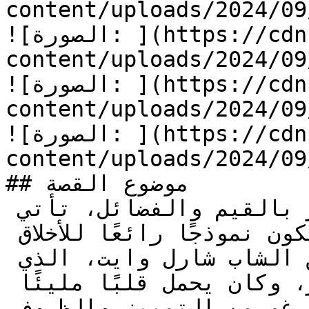
content/uploads/2024/09/قلب-من-ذهب-23.jpg
![الصورة: ](https://cdn.kidzzstory.com/wp-
content/uploads/2024/09/قلب-من-ذهب-24.jpg
![الصورة: ](https://cdn.kidzzstory.com/wp-
content/uploads/2024/09/قلب-من-ذهب-25.jpg
![الصورة: ](https://cdn.kidzzstory.com/wp-
content/uploads/2024/09/قلب-من-ذهب-26.jpg
## موضوع القصة

في عالم قصص الأطفال الذي يزخر بالقيم والفضائل، تأتي 
قصة “قلب من ذهب” لتكون نموذجًا رائعًا للأخلاق 
والإنسانية. تحكي القصة عن الشاب شارل وايت، الذي 
ينتمي إلى الهنود الحمر، وكان يحمل قلبًا مليئًا 
بالطيبة والحب للآخرين. على الرغم من التمييز والظروف 