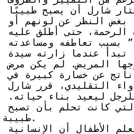
القاسية التي واجهها، اختار شارل أن يصبح طبيبًا 
ليكرس حياته لمساعدة الفقراء، بغض النظر عن لونهم أو 
أصلهم. لقد ذاع صيته كطبيب الرحمة، حتى أطلق عليه 
الناس لقب “أبي الفقراء” بسبب تعاطفه ومساعدته 
الدائمة للضعفاء. كانت قصته تبدأ عندما زارته سيدة 
عجوز طلبت مساعدته لعلاج زوجها المريض. لم يكن مرض 
الرجل جسديًا بل نفسيًا، ناتج عن خسارة كبيرة في 
التجارة. بدلًا من تقديم الدواء التقليدي، قرر شارل 
تقديم المساعدة المالية للرجل ليعيد بناء حياته. 
وكذلك دعم تعليم ابنته دورا التي كانت تحلم بأن تصبح 
طبيبة.

من خلال هذه القصة الملهمة، يتعلم الأطفال أن الإنسانية 