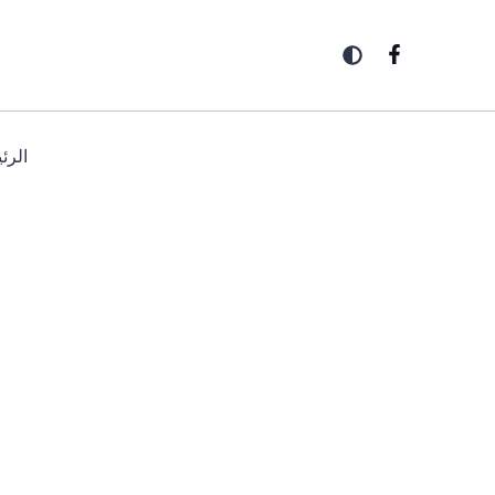
خطي
لى
لمحتوى
الرئ