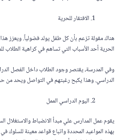
الافتقار للحرية
هناك مقولة تزعم بأن كل طفل يولد فضولياً. ويعزز هذا ا
الحرية أحد الأسباب التي تساهم في كراهية الطلاب لل
وفي المدرسة، يقتصر وجود الطلاب داخل الفصل الدراسي
الدراسي. وهذا يكبح رغبتهم في التواصل ويحد من حري
اليوم الدراسي الممل
يقوم عمل المدارس علي مبدأ الانضباط والاستغلال ال
بهذه المواعيد المحددة واتباع قواعد معينة للسلوك في