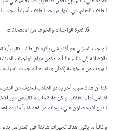
علاوة علي ذلك، فإن بعض اضطرابات التعلم، علي سبيل
الطلاب التعلم. في النهاية، يجد الطلاب أسباباً لتجنب 
كثرة الواجبات والخوف من الامتحانات
الواجب المنزلي هو أكثر شئ يكره كل طالب تقريباً. فقضا
بالإضافة إلي ذلك، غالباً ما تكون مهام الواجبات المن
الهروب من مسؤولية إكمال وتقديم الواجبات المنزلية ب
كما أن هناك سبب أخر يدعو الطلاب للخوف من المدرسة و
لقياس أداء الطلاب. ولكن عادة ما يتم تقليص دور ال
الذين لا يحصلون علي درجات مرتفعة غالباً ما يتم إهماله
وغالباً ما يكون هناك تحيزات شائعة في المدراس بناء