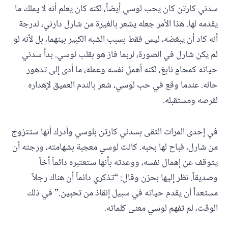
سدني كارتن كان يحب لوسي أيضاً، لكنه كان يعلم أنه لا يملك ما
يقدمه لها. هذا الأمر جعله يشعر بالغيرة من شارل دارني، لدرجة
أنه كاد أن يبغضه، ليس فقط بسبب الشبه الكبير بينهما، بل لأنه لو
لم يكن شارل في الصورة، لربما فاز هو بقلب لوسي. بدأ سدني
حياته كمحامٍ نابغ، لكنه أهمل نفسه وعمله، ما أدى إلى تدهور
حاله. عندما وقع في حب لوسي، شعر بالندم العميق لإهداره
لفرصه ومستقبله.
في إحدى المرات التقى بسدني كارتن بلوسي وأدرك أنها ستتزوج
من شارل، فباح لها بحبه. كانت لوسي معجبة بشهامته، ورجته أن
يتوقف عن إهمال نفسه، ووعدته بأنها ستعتبره دائماً أخاً
وصديقاً. نظر إليها بحزن وقال: “تذكري دائماً أن هناك رجلاً
مستعداً أن يقدم حياته في سبيل إنقاذ من تحبين.” في ذلك
الوقت، لم تفهم لوسي معنى كلماته.