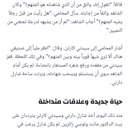
قائلاً: “تقول إنك واثق من أن الذي شاهدته هو المتهم؟” وكان
الشاهد واثقاً من إجابته. سأل المحامي: “هل رأيت من قبل رجلاً
يشبه المتهم؟” أجاب الشاهد: “لم أرَ من يشبهه لدرجة تمنعني من
التمييز.”
أشار المحامي إلى سيدني كارتن، وقال: “انظر ملياً إلى صديقي
هناك، ألا ترى شبهاً قوياً بينه وبين المتهم؟” وفي تلك اللحظة، قفز
سيدني من مقعده ورفع شعره المستعار بانحناءة. لم يكن أمام
الشاهد سوى أن يستسلم ويسحب شهادته، وبرئت ساحة شارل
دارني.
حياة جديدة وعلاقات متداخلة
منذ ذلك اليوم، أخذ شارل دارني وسيدني كارتن يترددان على
بيت الدكتور مانت ولوسي زائرين. لم يكن شارل يرغب في