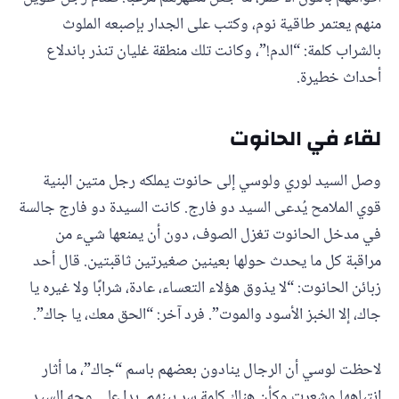
منهم يعتمر طاقية نوم، وكتب على الجدار بإصبعه الملوث
بالشراب كلمة: “الدم!”، وكانت تلك منطقة غليان تنذر باندلاع
أحداث خطيرة.
لقاء في الحانوت
وصل السيد لوري ولوسي إلى حانوت يملكه رجل متين البنية
قوي الملامح يُدعى السيد دو فارج. كانت السيدة دو فارج جالسة
في مدخل الحانوت تغزل الصوف، دون أن يمنعها شيء من
مراقبة كل ما يحدث حولها بعينين صغيرتين ثاقبتين. قال أحد
زبائن الحانوت: “لا يذوق هؤلاء التعساء، عادة، شرابًا ولا غيره يا
جاك، إلا الخبز الأسود والموت”. فرد آخر: “الحق معك، يا جاك”.
لاحظت لوسي أن الرجال ينادون بعضهم باسم “جاك”، ما أثار
انتباهها وشعرت وكأن هناك كلمة سر بينهم. بدا على وجه السيد