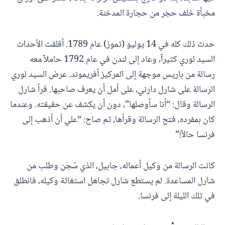
مخبأة خلف حجر من حجارة المدخنة.
حدث ذلك كله في 14 يوليو (تموز) عام 1789. أقلقت الأحداث
السيد لوري كثيراً، وعاد إلى لندن في عام 1792 حاملاً معه
رسالة من باريس موجهة إلى المركيز أفريموند. عرض السيد لوري
الرسالة على شارل دارني، على أمل أن يعرف صاحبها. قرأ شارل
الرسالة وقال: “أنا سأوصلها”، دون أن يكشف عن حقيقته. وعندما
كان بمفرده، فتح الرسالة وقرأها، ثم صاح: “علي أن أذهب إلى
فرنسا حالاً!”
كانت الرسالة من وكيل أعماله، جابيل، الذي سُجن وطلب من
شارل المساعدة. لم يستطع شارل تجاهل استغاثة وكيله، فانطلق
في تلك الليلة إلى فرنسا.