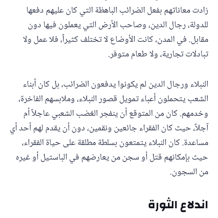
زادت معاناتهم بفعل الضرائب الباهظة التي كان عليهم دفعها
للدولة، رجال الدين، وصاحب الأرض التي يعملون فيها دون
مقابل. في المدن، كانت الأوضاع لا تختلف كثيراً، فلا عمل ولا
تبادلات تجارية، ولا طعام متوفر.
النبلاء ورجال الدين لم يكونوا يدفعون الضرائب، بل كان أبناء
الشعب يتحملون أعباء تمويل قصور النبلاء، وملابسهم الفاخرة،
وخدمهم. كان من المتوقع أن ينفجر الغضب الشعبي عاجلاً أم
آجلاً، حيث كان الفقراء جائعين ونقمين، دون أن يقدم لهم أحد أي
مساعدة. كان النبلاء يتمتعون بسلطة مطلقة على حياة الفقراء،
حيث بإمكانهم قتل أو سجن من يعارضهم في الباستيل أو غيره
من السجون.
اندلاع الثورة