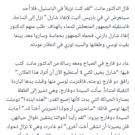
قال الدكتور مانت: “لقد كنت نزيلاً في الباستيل، فلا أحد
سيتعرض لي في باريس. أتيت لإنقاذ شارل.” نزل إلى الساحة،
فاستقبله الجمهور المتعطش للدماء بالهتاف. طلب منهم الدكتور
إنقاذ شارل دارني، فحمله الجمهور بحماسة وساروا معه، بينما
بقيت لوسي وطفلتها والسيد لوري في انتظار عودته.
عاد دو فارج في الصباح ومعه رسالة من الدكتور مانت. كتب
فيها: “شارل بخير، لكني لا أستطيع الآن أن أترك هذا المكان.”
رافق دو فارج زوجته، فاقتربت لوسي منها وقبلت يدها الباردة
الثقيلة امتناناً. سألت السيدة دوفارج، وهي تشير إلى الطفلة
بصنارة الحياكة التي بدت كأنها إصبع القدر: “أهذه ابنته؟” توسلت
إليها لوسي قائلة: “ساعديني، أرجوك! اعتبريني أختاً لك.” أجابت
السيدة دوفارج ببرود: “لقد رأينا أخواتنا يشقين طوال حياتهن،
فلن يصيرنا أن تشقى أخت أخرى.” ثم غادرت وهي لا تزال تحوك