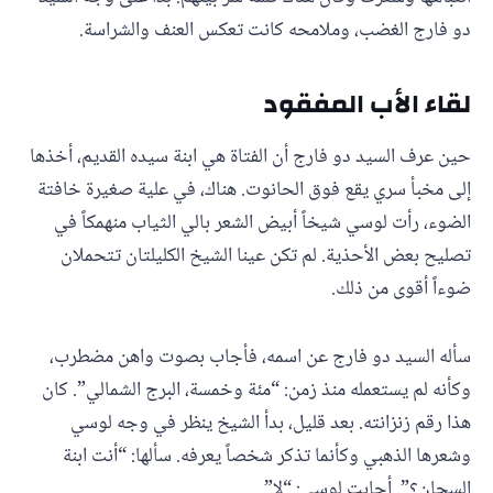
دو فارج الغضب، وملامحه كانت تعكس العنف والشراسة.
لقاء الأب المفقود
حين عرف السيد دو فارج أن الفتاة هي ابنة سيده القديم، أخذها
إلى مخبأ سري يقع فوق الحانوت. هناك، في علية صغيرة خافتة
الضوء، رأت لوسي شيخاً أبيض الشعر بالي الثياب منهمكاً في
تصليح بعض الأحذية. لم تكن عينا الشيخ الكليلتان تتحملان
ضوءاً أقوى من ذلك.
سأله السيد دو فارج عن اسمه، فأجاب بصوت واهن مضطرب،
وكأنه لم يستعمله منذ زمن: “مئة وخمسة، البرج الشمالي”. كان
هذا رقم زنزانته. بعد قليل، بدأ الشيخ ينظر في وجه لوسي
وشعرها الذهبي وكأنما تذكر شخصاً يعرفه. سألها: “أنت ابنة
السجان؟”. أجابت لوسي: “لا”.