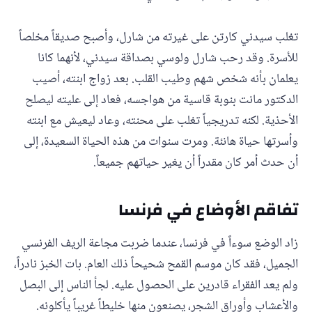
تغلب سيدني كارتن على غيرته من شارل، وأصبح صديقاً مخلصاً
للأسرة. وقد رحب شارل ولوسي بصداقة سيدني، لأنهما كانا
يعلمان بأنه شخص شهم وطيب القلب. بعد زواج ابنته، أصيب
الدكتور مانت بنوبة قاسية من هواجسه، فعاد إلى عليته ليصلح
الأحذية. لكنه تدريجياً تغلب على محنته، وعاد ليعيش مع ابنته
وأسرتها حياة هانئة. ومرت سنوات من هذه الحياة السعيدة، إلى
أن حدث أمر كان مقدراً أن يغير حياتهم جميعاً.
تفاقم الأوضاع في فرنسا
زاد الوضع سوءاً في فرنسا، عندما ضربت مجاعة الريف الفرنسي
الجميل، فقد كان موسم القمح شحيحاً ذلك العام. بات الخبز نادراً،
ولم يعد الفقراء قادرين على الحصول عليه. لجأ الناس إلى البصل
والأعشاب وأوراق الشجر، يصنعون منها خليطاً غريباً يأكلونه.