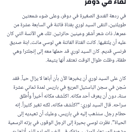
لقاء في دوفر
في ردهة الفندق الصغيرة في دوفر، وعلى ضوء شمعتين
طويلتين، التقى السيد لوري بفتاة فاتنة في السابعة عشرة من
عمرها، ذات شعر أشقر وعينين حائرتين. تلك هي الآنسة التي كان
عليه أن يلتقيها. كانت الفتاة الفاتنة هي لوسي مانت، ابنة صديق
فرنسي قديم. كان السيد لوري قد حملها معه إلى إنجلترا وهي
طفلة، وظلت طوال الوقت تعتقد أنها يتيمة.
كان على السيد لوري أن يخبرها الآن بأن أباها لا يزال حياً. فقد
سُجن في سجن الباستيل المريع في باريس لمدة ثماني عشرة
سنة، دون أن يعرف أحد مكانه. اكتُشف مكانه أخيراً وأُطلق
سراحه. قال السيد لوري: “اكتُشف مكانه، لكنه تغير كثيراً. إنه
حطام رجل. سنذهب إليه في باريس، وعليك أن تعيديه إلى
الحياة”. نظرت لوسي بحيرة إلى الرجل الوقور، في بزته الرسمية
وشعره المستعار المرتب، وتفكر في الخبر الصادم الذي أتاها به،