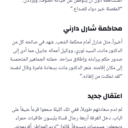
المتساقطة دون أن يتوقفن عن حياكة الصوف، ويرددن:
“المقصلة خير دواء للصداع.”
محاكمة شارل دارني
أخيراً، مثل شارل أمام محكمة الشعب. شهد في صالحه كل من
الدكتور مانت، السيد لوري، ووكيل أعماله جابيل، مما أدى إلى
صدور حكم ببراءته وإطلاق سراحه. حملته الجماهير المتحمسة
إلى مكان إقامته. شعر الدكتور مانت بسعادة غامرة وقال لنفسه:
“لقد تمكنت من إنقاذه.”
اعتقال جديد
لم تدم سعادتهم طويلاً، ففي تلك الليلة سمعوا قرعاً عنيفاً على
الباب. دخل الغرفة أربعة رجال قساة يلبسون طاقيات حمراء
ويحملون مسدسات وسيوفاً. قالوا: “نريد المواطن أفريموند،