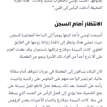
بصوفها. أحست لوسي باضطراب شديد وقالت: “هذه المرأة
المخيفة أدخلت اليأس إلى قلبي.”
الانتظار أمام السجن
أصبحت لوسي تأخذ ابنتها يومياً إلى الساحة المجاورة للسجن،
حيث تمشي هناك وتنظر إلى نافذة زنزانة زوجها في الطابق
العلوي. كانت السيدة دوفارج تراقبها باستمرار، وقد عقدت العزم
على ألا تدع أحداً من أفراد تلك الأسرة ينجو من المقصلة.
كان النبلاء يُساقون إلى المقصلة في عربات تتوقف أمام سقالة
عالية، ثم يُجبر الواحد منهم على الجلوس على ركبتيه وتثبيت
رأسه على المنصة. بعد ذلك، يسقط نصل قاطع ثقيل بسرعة على
عنق الضحية، مما يؤدي إلى فصل الرأس عن الجسد الذي يسقط
في سلة. كانت السيدة دوفارج والنساء الأخريات يعدن الرؤوس