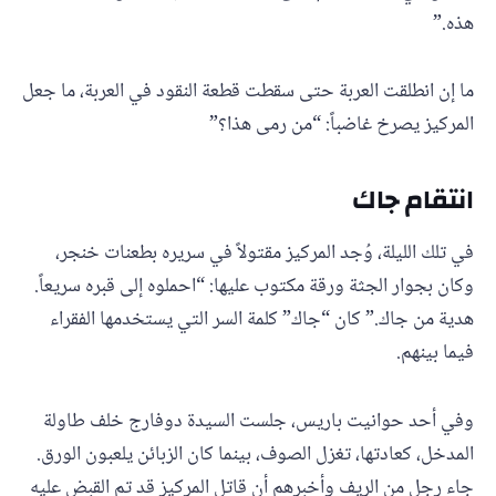
هذه.”
ما إن انطلقت العربة حتى سقطت قطعة النقود في العربة، ما جعل
المركيز يصرخ غاضباً: “من رمى هذا؟”
انتقام جاك
في تلك الليلة، وُجد المركيز مقتولاً في سريره بطعنات خنجر،
وكان بجوار الجثة ورقة مكتوب عليها: “احملوه إلى قبره سريعاً.
هدية من جاك.” كان “جاك” كلمة السر التي يستخدمها الفقراء
فيما بينهم.
وفي أحد حوانيت باريس، جلست السيدة دوفارج خلف طاولة
المدخل، كعادتها، تغزل الصوف، بينما كان الزبائن يلعبون الورق.
جاء رجل من الريف وأخبرهم أن قاتل المركيز قد تم القبض عليه