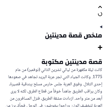
ملخص قصة مدينتين
قصة مدينتين مكتوبة
كانت ليلة مكفهرة من ليالي تشرين الثاني (نوفمبر) من عام
1775. وكانت الجياد التي تجر عربة البريد تجاهد في صعودها
إحدى التلال. وفوق العربة جلس حارس مسلح ببندقية قصيرة،
وكان يراقب الطريق جاهداً خوفاً من قطاع الطرق، لكنه لا يرى
أبعد من متر واحد. ازدادت مشقة الطريق، فنزل المسافرون من
العربة لتخفيف الوزن وراحوا يخوضون في الوحل. فجأة، برز من