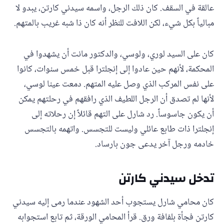
عالقة في السقف. كان ذلك الرجل، واسمه سيدني كارتن، يبدو لا
مبالياً بكل شيء، لكن اللافت للنظر أنه كان ذا شبه غريب بالمتهم.
كان على السيد لوري، ولوسي، والدكتور مانت أن يشهدوا في
المحكمة، لأنهم حين عادوا إلى إنجلترا قبل خمس سنوات، كانوا
على نفس المركب الذي وصل عليه المتهم. دمعت عينا لوسي،
لأنها لم تصدق أن الرجل اللطيف الذي رافقهم في رحلتهم يمكن
أن يكون جاسوساً. رد شارل على التهم قائلاً إن رحلاته إلى
إنجلترا ذات طابع عائلي وليست للتجسس. واتهمه بالتجسس
خادمه ورجل آخر يدعى جون بارساد.
تدخل سيدني كارتن
كان محامي شارل يستجوب أحد الشهود عندما رمى إليه سيدني
كارتن فجأة بلفافة ورق. قرأ المحامي الورقة، ثم تابع استجوابه