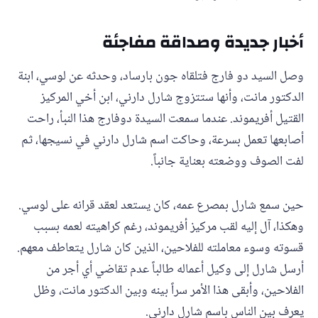
أخبار جديدة وصداقة مفاجئة
وصل السيد دو فارج فتلقاه جون بارساد، وحدثه عن لوسي، ابنة
الدكتور مانت، وأنها ستتزوج شارل دارني، ابن أخي المركيز
القتيل أفريموند. عندما سمعت السيدة دوفارج هذا النبأ، راحت
أصابعها تعمل بسرعة، وحاكت اسم شارل دارني في نسيجها، ثم
لفت الصوف ووضعته بعناية جانباً.
حين سمع شارل بمصرع عمه، كان يستعد لعقد قرانه على لوسي.
وهكذا، آل إليه لقب مركيز أفريموند، رغم كراهيته لعمه بسبب
قسوته وسوء معاملته للفلاحين، الذين كان شارل يتعاطف معهم.
أرسل شارل إلى وكيل أعماله طالباً عدم تقاضي أي أجر من
الفلاحين، وأبقى هذا الأمر سراً بينه وبين الدكتور مانت، وظل
يعرف بين الناس باسم شارل دارني.