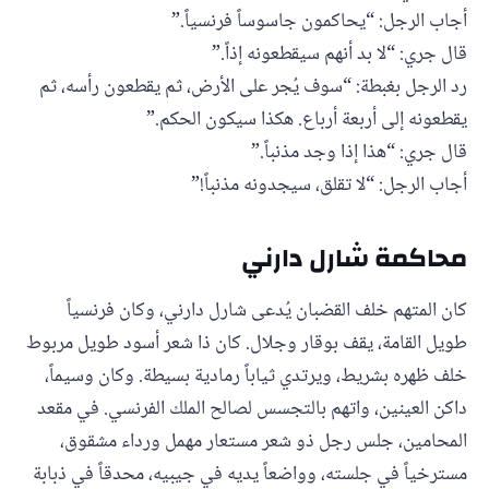
أجاب الرجل: “يحاكمون جاسوساً فرنسياً.”
قال جري: “لا بد أنهم سيقطعونه إذاً.”
رد الرجل بغبطة: “سوف يُجر على الأرض، ثم يقطعون رأسه، ثم
يقطعونه إلى أربعة أرباع. هكذا سيكون الحكم.”
قال جري: “هذا إذا وجد مذنباً.”
أجاب الرجل: “لا تقلق، سيجدونه مذنباً!”
محاكمة شارل دارني
كان المتهم خلف القضبان يُدعى شارل دارني، وكان فرنسياً
طويل القامة، يقف بوقار وجلال. كان ذا شعر أسود طويل مربوط
خلف ظهره بشريط، ويرتدي ثياباً رمادية بسيطة. وكان وسيماً،
داكن العينين، واتهم بالتجسس لصالح الملك الفرنسي. في مقعد
المحامين، جلس رجل ذو شعر مستعار مهمل ورداء مشقوق،
مسترخياً في جلسته، وواضعاً يديه في جيبيه، محدقاً في ذبابة