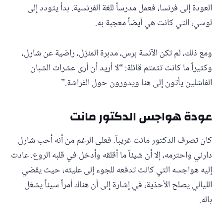
العودة إلى فرنسا، فعمل مدرساً للغة الفرنسية. بدأ يتودد إلى
لوسي، التي كانت هي أيضاً معجبة به.
ومع ذلك، لم تكن الآنسة برس، مدبرة المنزل، راضية عن شارل،
وكثيراً ما كانت تتمتم قائلة: “لا أريد أن أرى عشرات الشبان
الفاشلين يأتون إلى هنا ويدورون حول الفراشة.”
عودة هواجس الدكتور مانت
كان تصرف الدكتور مانت غريباً. فعلى الرغم من أنه أحب شارل
دارني واحترمه، إلا أن شيئاً ما أقلقه وأدخل في قلبه الروع. عادت
إليه هواجسه التي كانت تدفعه للجوء إلى عليته، حيث يقضي
الليالي يصلح الأحذية، في إشارة إلى أن هناك أمراً سيئاً يشغل
باله.