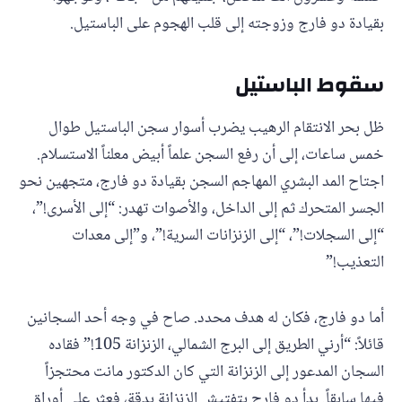
بقيادة دو فارج وزوجته إلى قلب الهجوم على الباستيل.
سقوط الباستيل
ظل بحر الانتقام الرهيب يضرب أسوار سجن الباستيل طوال
خمس ساعات، إلى أن رفع السجن علماً أبيض معلناً الاستسلام.
اجتاح المد البشري المهاجم السجن بقيادة دو فارج، متجهين نحو
الجسر المتحرك ثم إلى الداخل، والأصوات تهدر: “إلى الأسرى!”،
“إلى السجلات!”، “إلى الزنزانات السرية!”، و”إلى معدات
التعذيب!”
أما دو فارج، فكان له هدف محدد. صاح في وجه أحد السجانين
قائلاً: “أرني الطريق إلى البرج الشمالي، الزنزانة 105!” فقاده
السجان المدعور إلى الزنزانة التي كان الدكتور مانت محتجزاً
فيها سابقاً. بدأ دو فارج بتفتيش الزنزانة بدقة، فعثر على أوراق