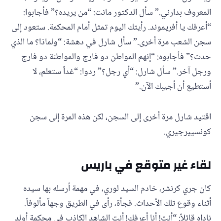
المعروف بدارني.” سأل الدكتور مانت: “من يريده؟” فأجابوا:
“أعرفك يا أفريموند. رأيتك اليوم تمثل أمام المحكمة. ستعود إلى
سجن الشعب مرة أخرى.” سأل شارل في دهشة: “ولماذا؟ ما الذي
حدث؟” فأجابوه: “إنهم المواطن دو فارج والمواطنة دو فارج
ورجل آخر.” سأل شارل: “أي رجل؟” ردوا: “غداً ستعلم، لا
أستطيع أن أجيبك الآن.”
اقتيد شارل مرة أخرى إلى السجن، لكن هذه المرة إلى سجن
كونسييرجيري.
لقاء غير متوقع في باريس
كان جري كرنشر، خادم السيد لوري، في مهمة أرسله بها سيده
أثناء وقوع تلك الأحداث. فجأة، رأى في الطريق وجهاً مألوفاً.
ناداه قائلاً: “أنت! أنا أعرفك! أنت الشاهد الكاذب في محكمة أولد