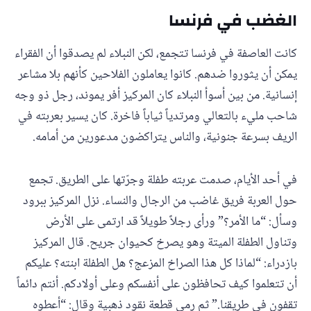
الغضب في فرنسا
كانت العاصفة في فرنسا تتجمع، لكن النبلاء لم يصدقوا أن الفقراء
يمكن أن يثوروا ضدهم. كانوا يعاملون الفلاحين كأنهم بلا مشاعر
إنسانية. من بين أسوأ النبلاء كان المركيز أفر يموند، رجل ذو وجه
شاحب مليء بالتعالي ومرتدياً ثياباً فاخرة. كان يسير بعربته في
الريف بسرعة جنونية، والناس يتراكضون مدعورين من أمامه.
في أحد الأيام، صدمت عربته طفلة وجرّتها على الطريق. تجمع
حول العربة فريق غاضب من الرجال والنساء. نزل المركيز ببرود
وسأل: “ما الأمر؟” ورأى رجلاً طويلاً قد ارتمى على الأرض
وتناول الطفلة الميتة وهو يصرخ كحيوان جريح. قال المركيز
بازدراء: “لماذا كل هذا الصراخ المزعج؟ هل الطفلة ابنته؟ عليكم
أن تتعلموا كيف تحافظون على أنفسكم وعلى أولادكم. أنتم دائماً
تقفون في طريقنا.” ثم رمى قطعة نقود ذهبية وقال: “أعطوه