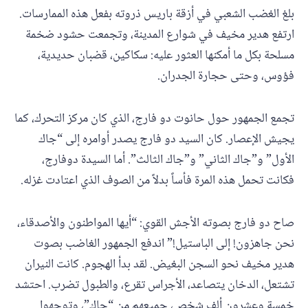
بلغ الغضب الشعبي في أزقة باريس ذروته بفعل هذه الممارسات.
ارتفع هدير مخيف في شوارع المدينة، وتجمعت حشود ضخمة
مسلحة بكل ما أمكنها العثور عليه: سكاكين، قضبان حديدية،
فؤوس، وحتى حجارة الجدران.
تجمع الجمهور حول حانوت دو فارج، الذي كان مركز التحرك، كما
يجيش الإعصار. كان السيد دو فارج يصدر أوامره إلى “جاك
الأول” و”جاك الثاني” و”جاك الثالث”. أما السيدة دوفارج،
فكانت تحمل هذه المرة فأساً بدلاً من الصوف الذي اعتادت غزله.
صاح دو فارج بصوته الأجش القوي: “أيها المواطنون والأصدقاء،
نحن جاهزون! إلى الباستيل!” اندفع الجمهور الغاضب بصوت
هدير مخيف نحو السجن البغيض. لقد بدأ الهجوم. كانت النيران
تشتعل، الدخان يتصاعد، الأجراس تقرع، والطبول تضرب. احتشد
خمسة وعشرون ألف شخص، جميعهم من “جاك”، وتوجهوا