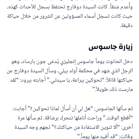
وأُعدم شنقاً. كانت السيدة دوفارج تحتفظ بسجل للأحداث كهذه،
حيث كانت تسجل أسماء المسؤولين عن الشرور من خلال حياكة
دقيقة.
زيارة جاسوس
دخل الحانوت يوماً جاسوس إنجليزي يُدعى جون بارساد، وهو
الرجل الذي شهد في محكمة أولد بيلي، وسأل السيدة دوفارج عن
حياكتها قائلاً: “تحوكين ببراعة، يا سيدتي.” أجابته ببرود: “لقد
مارست ذلك طويلاً.”
ثم سألها الجاسوس: “هل لي أن أسأل لماذا تحوكين؟” أجابت:
“أقطع الوقت.” وراحت أناملها تتحرك برشاقة. ثم سألها مرة
أخرى: “ألا تنوين الاستفادة من حياكتك؟” تجهم وجه السيدة
وقالت: “قد أفيد منها يوماً.”