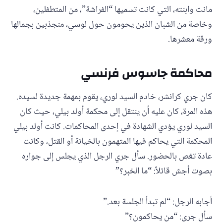
مانت وابنته، التي كانت تسميها “الفراشة”، من المتطفلين،
وخاصة من الشبان الذين يحومون حول لوسي، منجذبين بجمالها
ورقة معشرها.
محاكمة جاسوس فرنسي
كان جري كرانشر، خادم السيد لوري، يقوم بمهمة جديدة لسيده.
هذه المرة، كان عليه أن ينتقل إلى محكمة أولد بيلي، حيث كان
السيد لوري يؤدي الشهادة في إحدى المحاكمات. كانت أولد بيلي
المحكمة التي يحاكم فيها المتهمون بالخيانة أو القتل، وكانت
عادة تغص بالحضور. سأل جري الرجل الذي يجلس إلى جواره
بصوت أجش قائلاً: “ما الخبر؟”
أجابه الرجل: “لم تبدأ الجلسة بعد.”
سأل جري: “من يحاكمون؟”