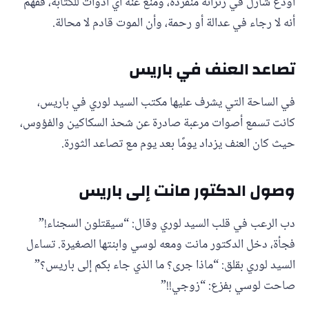
أودع شارل في زنزانة منفردة، ومنع عنه أي أدوات للكتابة، ففهم
أنه لا رجاء في عدالة أو رحمة، وأن الموت قادم لا محالة.
تصاعد العنف في باريس
في الساحة التي يشرف عليها مكتب السيد لوري في باريس،
كانت تسمع أصوات مرعبة صادرة عن شحذ السكاكين والفؤوس،
حيث كان العنف يزداد يومًا بعد يوم مع تصاعد الثورة.
وصول الدكتور مانت إلى باريس
دب الرعب في قلب السيد لوري وقال: “سيقتلون السجناء!”
فجأة، دخل الدكتور مانت ومعه لوسي وابنتها الصغيرة. تساءل
السيد لوري بقلق: “ماذا جرى؟ ما الذي جاء بكم إلى باريس؟”
صاحت لوسي بفزع: “زوجي!!”