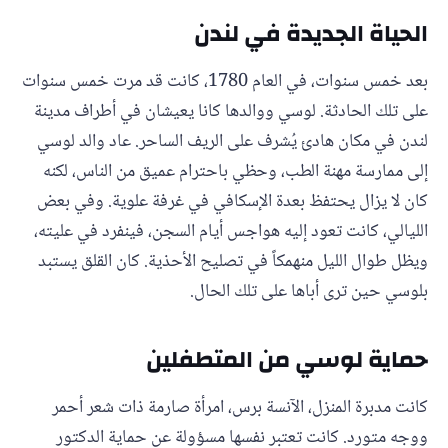
الحياة الجديدة في لندن
بعد خمس سنوات، في العام 1780، كانت قد مرت خمس سنوات
على تلك الحادثة. لوسي ووالدها كانا يعيشان في أطراف مدينة
لندن في مكان هادئ يُشرف على الريف الساحر. عاد والد لوسي
إلى ممارسة مهنة الطب، وحظي باحترام عميق من الناس، لكنه
كان لا يزال يحتفظ بعدة الإسكافي في غرفة علوية. وفي بعض
الليالي، كانت تعود إليه هواجس أيام السجن، فينفرد في عليته،
ويظل طوال الليل منهمكاً في تصليح الأحذية. كان القلق يستبد
بلوسي حين ترى أباها على تلك الحال.
حماية لوسي من المتطفلين
كانت مدبرة المنزل، الآنسة برس، امرأة صارمة ذات شعر أحمر
ووجه متورد. كانت تعتبر نفسها مسؤولة عن حماية الدكتور