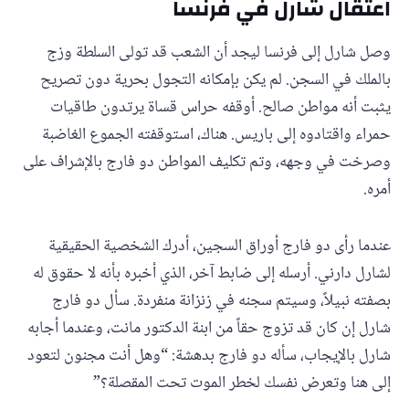
اعتقال شارل في فرنسا
وصل شارل إلى فرنسا ليجد أن الشعب قد تولى السلطة وزج
بالملك في السجن. لم يكن بإمكانه التجول بحرية دون تصريح
يثبت أنه مواطن صالح. أوقفه حراس قساة يرتدون طاقيات
حمراء واقتادوه إلى باريس. هناك، استوقفته الجموع الغاضبة
وصرخت في وجهه، وتم تكليف المواطن دو فارج بالإشراف على
أمره.
عندما رأى دو فارج أوراق السجين، أدرك الشخصية الحقيقية
لشارل دارني. أرسله إلى ضابط آخر، الذي أخبره بأنه لا حقوق له
بصفته نبيلاً، وسيتم سجنه في زنزانة منفردة. سأل دو فارج
شارل إن كان قد تزوج حقاً من ابنة الدكتور مانت، وعندما أجابه
شارل بالإيجاب، سأله دو فارج بدهشة: “وهل أنت مجنون لتعود
إلى هنا وتعرض نفسك لخطر الموت تحت المقصلة؟”