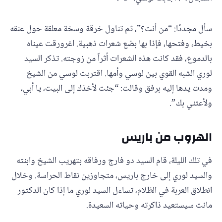
سأل مجددًا: “من أنت؟”، ثم تناول خرقة وسخة معلقة حول عنقه
بخيط، وفتحها، فإذا بها بضع شعرات ذهبية. اغرورقت عيناه
بالدموع، فقد كانت هذه الشعرات أثراً من زوجته. تذكر السيد
لوري الشبه القوي بين لوسي وأمها. اقتربت لوسي من الشيخ
ومدت يدها إليه برفق وقالت: “جئت لأخذك إلى البيت، يا أبي،
ولأعتني بك”.
الهروب من باريس
في تلك الليلة، قام السيد دو فارج ورفاقه بتهريب الشيخ وابنته
والسيد لوري إلى خارج باريس، متجاوزين نقاط الحراسة. وخلال
انطلاق العربة في الظلام، تساءل السيد لوري ما إذا كان الدكتور
مانت سيستعيد ذاكرته وحياته السعيدة.