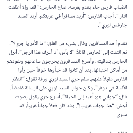
الضباب فارس جاء يعدو بفرسه. صاح الحارس: “قف وإلا أطلقت
النار!”. أجاب الفارس: “أريد مسافراً في عربتكم. أريد السيد
جارفس لوري”.
تقدم أحد المسافرين وقال بشيء من القلق: “ما الأمر يا جري؟”،
ثم التفت إلى الحارس قائلاً: “لا بأس، أنا أعرف هذا الرجل”. أنزل
الحارس بندقيته، وأسرع المسافرون يخرجون ساعاتهم ونقودهم
من أماكن اختبائها، بعد أن كانوا قد خبأوها خوفاً حين رأوا
الفارس مقبلاً عليهم. سلم جري السيد لوري ورقة تقول: “انتظر
الآنسة في دوفر”. وكان جواب السيد لوري على الرسالة غامضاً،
قال: “جوابي هو: أُعيد إلى الحياة”. أسرع جري يقول بصوت
أجش: “هذا جواب غريب!”. وقد كان فعلاً جواباً غريباً، كما
سنرى.