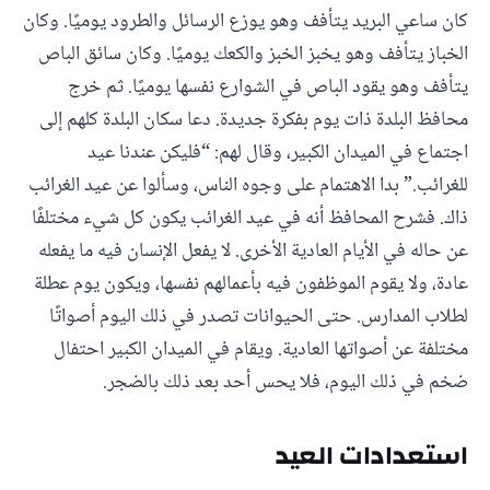
كان ساعي البريد يتأفف وهو يوزع الرسائل والطرود يوميًا. وكان
الخباز يتأفف وهو يخبز الخبز والكعك يوميًا. وكان سائق الباص
يتأفف وهو يقود الباص في الشوارع نفسها يوميًا. ثم خرج
محافظ البلدة ذات يوم بفكرة جديدة. دعا سكان البلدة كلهم إلى
اجتماع في الميدان الكبير، وقال لهم: “فليكن عندنا عيد
للغرائب.” بدا الاهتمام على وجوه الناس، وسألوا عن عيد الغرائب
ذاك. فشرح المحافظ أنه في عيد الغرائب يكون كل شيء مختلفًا
عن حاله في الأيام العادية الأخرى. لا يفعل الإنسان فيه ما يفعله
عادة، ولا يقوم الموظفون فيه بأعمالهم نفسها، ويكون يوم عطلة
لطلاب المدارس. حتى الحيوانات تصدر في ذلك اليوم أصواتًا
مختلفة عن أصواتها العادية. ويقام في الميدان الكبير احتفال
ضخم في ذلك اليوم، فلا يحس أحد بعد ذلك بالضجر.
استعدادات العيد