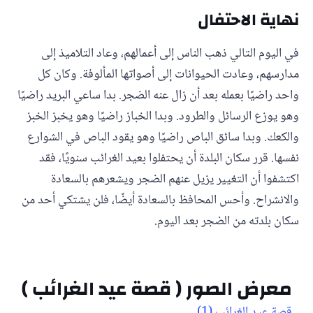
نهاية الاحتفال
في اليوم التالي ذهب الناس إلى أعمالهم، وعاد التلاميذ إلى
مدارسهم، وعادت الحيوانات إلى أصواتها المألوفة. وكان كل
واحد راضيًا بعمله بعد أن زال عنه الضجر. بدا ساعي البريد راضيًا
وهو يوزع الرسائل والطرود. وبدا الخباز راضيًا وهو يخبز الخبز
والكعك. وبدا سائق الباص راضيًا وهو يقود الباص في الشوارع
نفسها. قرر سكان البلدة أن يحتفلوا بعيد الغرائب سنويًا، فقد
اكتشفوا أن التغيير يزيل عنهم الضجر ويشعرهم بالسعادة
والانشراح. وأحس المحافظ بالسعادة أيضًا، فلن يشتكي أحد من
سكان بلدته من الضجر بعد اليوم.
معرض الصور ( قصة عيد الغرائب )
قصة عيد الغرائب (1)