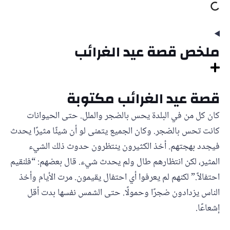
ملخص قصة عيد الغرائب
قصة عيد الغرائب مكتوبة
كان كل من في البلدة يحس بالضجر والملل. حتى الحيوانات
كانت تحس بالضجر. وكان الجميع يتمنى لو أن شيئًا مثيرًا يحدث
فيجدد بهجتهم. أخذ الكثيرون ينتظرون حدوث ذلك الشيء
المثير، لكن انتظارهم طال ولم يحدث شيء. قال بعضهم: “فلنقيم
احتفالاً.” لكنهم لم يعرفوا أي احتفال يقيمون. مرت الأيام وأخذ
الناس يزدادون ضجرًا وحمولًا. حتى الشمس نفسها بدت أقل
إشعاعًا.