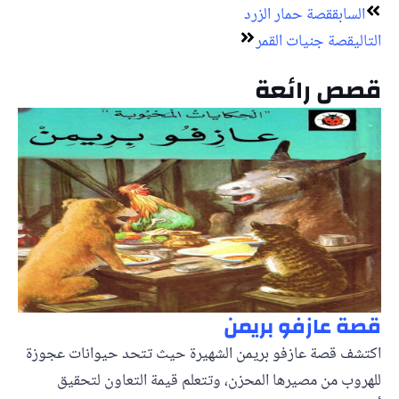
Next
Prev
السابق
قصة حمار الزرد
التالي
قصة جنيات القمر
قصص رائعة
قصة عازفو بريمن
اكتشف قصة عازفو بريمن الشهيرة حيث تتحد حيوانات عجوزة
للهروب من مصيرها المحزن، وتتعلم قيمة التعاون لتحقيق