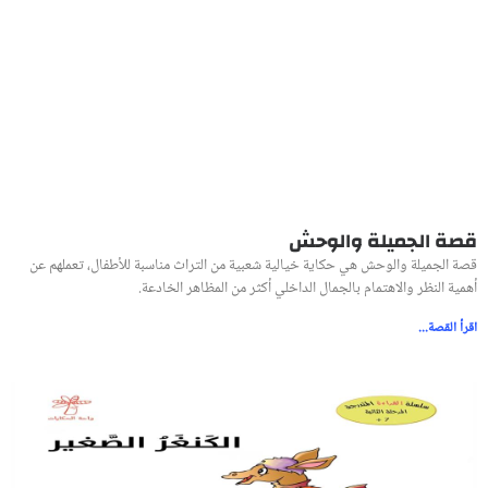
قصة الجميلة والوحش
قصة الجميلة والوحش هي حكاية خيالية شعبية من التراث مناسبة للأطفال، تعملهم عن
أهمية النظر والاهتمام بالجمال الداخلي أكثر من المظاهر الخادعة.
اقرأ القصة...