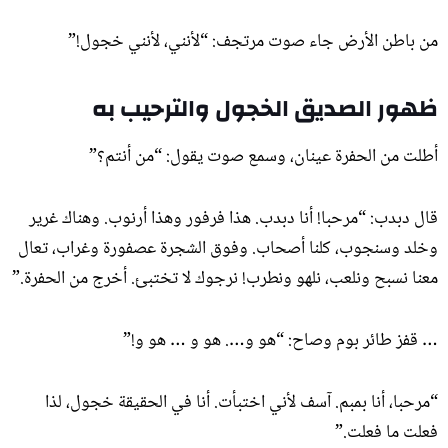
من باطن الأرض جاء صوت مرتجف: “لأنني، لأنني خجول!”
ظهور الصديق الخجول والترحيب به
أطلت من الحفرة عينان، وسمع صوت يقول: “من أنتم؟”
قال دبدب: “مرحبا! أنا دبدب. هذا فرفور وهذا أرنوب. وهناك غرير
وخلد وسنجوب، كلنا أصحاب. وفوق الشجرة عصفورة وغراب، تعال
معنا نسبح ونلعب، نلهو ونطرب! نرجوك لا تختبئ. أخرج من الحفرة.”
… قفز طائر بوم وصاح: “هو و…. هو و … هو و!”
“مرحبا، أنا بمبم. آسف لأني اختبأت. أنا في الحقيقة خجول، لذا
فعلت ما فعلت.”