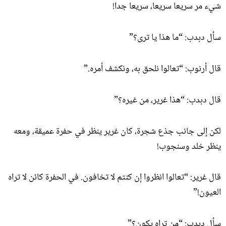
شيء مر سريعا سريعا، سريعا جدا!
سأل دبدب: “ما هذا يا ترى؟”
قال أرنوب: “تعالوا نلحق به، ونكشف أمره.”
قال دبدب: “هذا غرير، من غيره؟”
لكن إلى جانب جذع شجرة، كان غرير ينظر في حفرة عميقة، ومعه
ينظر خلد وسنجوب!
قال غرير: “تعالوا انظروا إن كنتم لا تخافون. في الحفرة كائن لا تراه
العيون!”
سأل دبدب: “من تراه يكون؟”