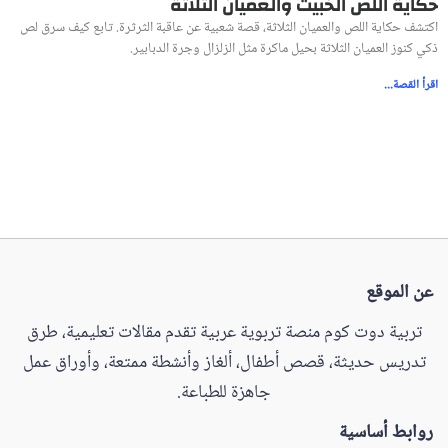
حكاية اللص الخبيث والعميان الثلاثة
اكتشف حكاية اللص والعميان الثلاثة، قصة شعبية عن عاقبة الثرثرة. تابع كيف سرق لص
ذكي كنوز العميان الثلاثة بحيل ماكرة مثل الزلزال وجرة الدبابير.
اقرأ القصة...
عن الموقع
تربية دوت كوم منصة تربوية عربية تقدم مقالات تعليمية، طرق
تدريس حديثة، قصص أطفال، ألغاز وأنشطة ممتعة، وأوراق عمل
جاهزة للطباعة.
روابط أساسية