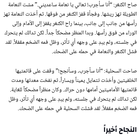
صاح الكنغر: “أنا سأجرب! تعالي يا نعامة ساعديني.” مشت النعامة
الطويلة تهز ريشها. وفجأة قفز الكنغر من فوقها. ثم أخذت النعامة تهز
رأسها من جانب إلى جانب، بينما راح الكنغر يقفز إلى الأمام وإلى
الوراء من فوق رأسها. وبدا المنظر مضحكاً جداً. لكن تدالك لم يتحرك
في جلسته، ولم يبدِ على وجهه أي تأثر، وظل فمه الضخم مقفلاً. لقد
فشل الكنغر والنعامة في حمله على الضحك.
صاحت السحلية: “أنا سأجرب، وسأنجح!” وقفت على قائمتيها
الخلفيتين وأخذت تتمايل يميناً ويساراً، ثم نفخت معدتها ومدت
قائمتيها الأماميتين أمامها دون حراك. وكان منظراً مضحكاً للغاية.
لكن تدالك لم يتحرك في جلسته، ولم يبدِ على وجهه أي تأثر، وظل
فمه الضخم مقفلاً. لقد فشلت السحلية في حمله على الضحك.
النجاح أخيراً