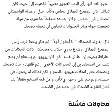
الحيوانات كلها رأي الدب العجوز مصيباً، فذهبت إلى حيث كان
تدالك. كان الضفدع العملاق يجلس وكأنه جبل، وعيناه الواسعتان
تحدقان في الشمس. وكان جسده منتفخاً بما شرب من مياه.
تجمعت حوله سائر الحيوانات تحاول أن تجعله يضحك.
قال القاوند الضحاك: “أنا أحاول أولاً.” ثم طار وحط قرب رأس
الضفدع العملاق، وشرع يروي حكايات مضحكة. كانت الحكايات من
الطرافة بحيث إن الطائر نفسه الذي كان يرويها لم يستطع أن يمنع
نفسه من الضحك. بل إن الحيوانات الأخرى، رغم قلقها، راحت تضحك
وتضحك حتى امتلأت عيونها بالدموع. لكن تدالك لم يتحرك في
جلسته، ولم يبدِ على وجهه أي تأثر، وظل فمه الضخم مقفلاً. لقد
فشل القاوند الضحاك في حمله على الضحك.
محاولات فاشلة