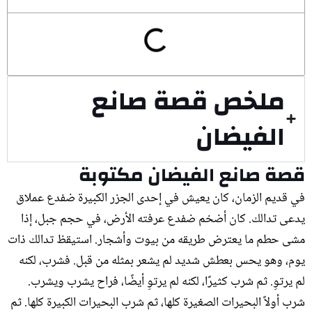
ملخص قصة صانع
الفيضان
قصة صانع الفيضان مكتوبة
في قديم الزمان، كان يعيش في إحدى الجزر الكبيرة ضفدع عملاق
يدعى تدالك. كان أضخم ضفدع عرفته الأرض، في حجم جبل، إذا
مشى حطم ما يعترض طريقه من بيوت وأشجار. استيقظ تدالك ذات
يوم، وهو يحس بعطش شديد لم يشعر بمثله من قبل. فشرب، لكنه
لم يرتوِ. ثم شرب كثيرًا، لكنه لم يرتوِ أيضًا، فراح يشرب ويشرب.
شرب أولاً البحيرات الصغيرة كلها، ثم شرب البحيرات الكبيرة كلها. ثم