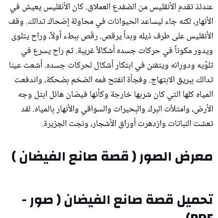
عندئذ تقدم الأنقليس من الضفدع العملاق. كان الأنقليس يعيش في
الأنهار، لكنه جاء ليساعد الحيوانات في محاولة إضحاك تدالك. وقف
الأنقليس على طرف ذيله وبدأ يرقص. رقَص ببطء أولاً، وراح يتلوى
ويدور مكوناً في حركات جسده أشكالاً غريبة. ثم راح يسرع في
تلوِّيه ودورانه ويتفنن في ابتكار أشكال لحركات جسده. أشعت عينا
تدالك ببريق الابتهاج. وفجأة انفتح فمه الضخم بضحكة، واندفعت
المياه كلها التي كان شربها خارجة وكأنها فيضان هائل ابتل وجه
الأرض، وامتلأت البرك والبحيرات والسواقي والأنهار بالمياه. لقد
تعشت النباتات وازدهرت أوراق الأشجار، ونجت الجزيرة.
معرض الصور ( قصة صانع الفيضان )
صانع الفيضان (1)
صانع الفيضان (2)
صانع الفيضان (3)
صانع الفيضان (4)
صانع الفيضان (5)
صانع الفيضان (6)
تحميل قصة صانع الفيضان ( صور -