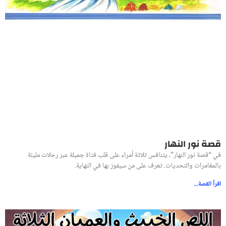
قصة نور النهار
في “قصة نور النهار”، يتنافس ثلاثة أمراء على قلب فتاة جميلة عبر رحلات مليئة
بالمغامرات والتحديات. تعرف على من سيفوز بها في النهاية.
اقرأ القصة...