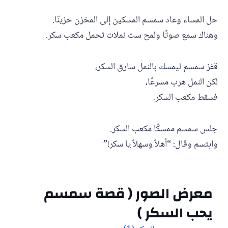
حل المساء وعاد سمسم المسكين إلى المخزن حزينًا.
وهناك سمع صوتًا ولمح ست نملات تحمل مكعب سكر.
قفز سمسم ليمسك بالنمل سارق السكر،
لكن النمل هرب مسرعًا،
فسقط مكعب السكر.
جلس سمسم ممسكًا مكعب السكر.
وابتسم وقال: “أهلاً وسهلاً يا سكر!”
معرض الصور ( قصة سمسم
يحب السكر )