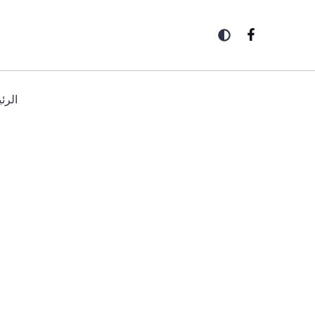
خطي
لى
لمحتوى
الرئ