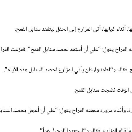
 أثناء غيابها، أتى المزارع إلى الحقل ليتفقد سنابل القمح.
ته الفراخ يقول: “علي أن أستعد لحصد سنابل القمح”. ففزعت الفرا
. فقالت: “اطمئنوا، فلن يأتي المزارع لحصد السنابل هذه الأيام”.
 الوقت نضجت سنابل القمح.
رة، وأثناء مروره سمعته الفراخ يقول: “علي أن أعجل بحصد السناب
ا قاله المزارع. فقالت: “استعدوا للرحيل غداً”.