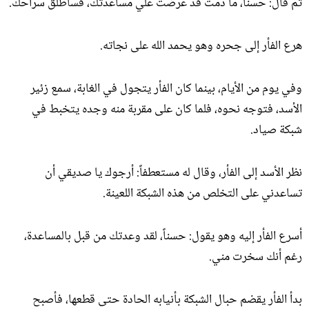
ثم قال: حسناً، ما دمت قد عرضت علي مساعدتك، فسأطلق سراحك.
هرع الفأر إلى جحره وهو يحمد الله على نجاته.
وفي يوم من الأيام، بينما كان الفأر يتجول في الغابة، سمع زئير
الأسد، فتوجه نحوه، فلما كان على مقربة منه وجده يتخبط في
شبكة صياد.
نظر الأسد إلى الفأر، وقال له مستعطفاً: أرجوك يا صديقي أن
تساعدني على التخلص من هذه الشبكة اللعينة.
أسرع الفأر إليه وهو يقول: حسناً، لقد وعدتك من قبل بالمساعدة،
رغم أنك سخرت مني.
بدأ الفأر يقضم حبال الشبكة بأنيابه الحادة حتى قطعها، فأصبح