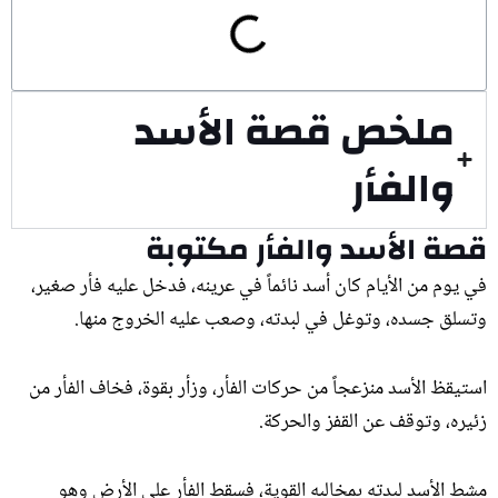
ملخص قصة الأسد
والفأر
قصة الأسد والفأر مكتوبة
في يوم من الأيام كان أسد نائماً في عرينه، فدخل عليه فأر صغير،
وتسلق جسده، وتوغل في لبدته، وصعب عليه الخروج منها.
استيقظ الأسد منزعجاً من حركات الفأر، وزأر بقوة، فخاف الفأر من
زئيره، وتوقف عن القفز والحركة.
مشط الأسد لبدته بمخالبه القوية، فسقط الفأر على الأرض وهو