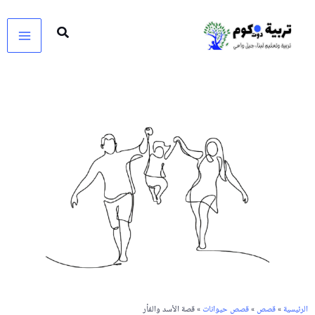
خطي
لى
لمحتوى
الرئيسية
»
قصص
»
قصص حيوانات
» قصة الأسد والفأر