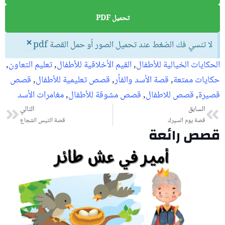
تحميل PDF
×
لا تنسي فك الضغط عند تحميل الصور أو حمل القصة pdf
الحكايات الخيالية للأطفال
,
القيم الأخلاقية للأطفال
,
تعليم التعاون
,
حكايات ممتعة
,
قصة الأسد والفأر
,
قصص تعليمية للأطفال
,
قصص
قصيرة
,
قصص للاطفال
,
قصص مشوقة للأطفال
,
مغامرات الأسد
السابق
Prev
التالي
ext
قصة يوم السيرك
قصة التيس الشجاع
قصص رائعة