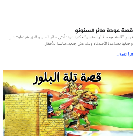
قصة عودة طائر السنونو
تروي “قصة عودة طائر السنونو” حكاية عودة أنثى طائر السنونو للمزرعة، تغلبت على
وحدتها بمساعدة الأصدقاء وبناء عش جديد، مناسبة للأطفال.
اقرأ القصة...