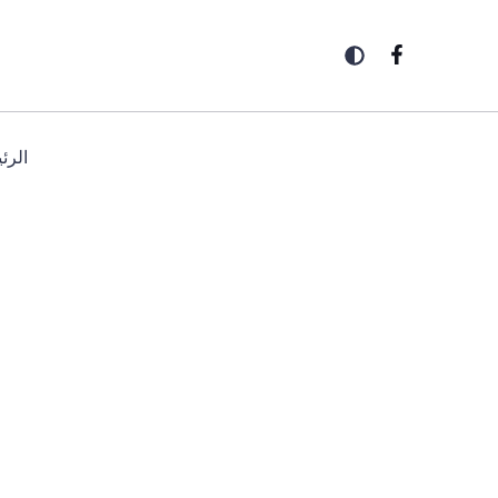
خطي
لى
لمحتوى
الرئ