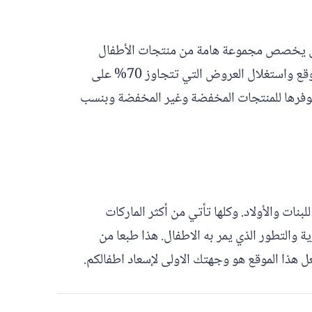
شامل يخصص مجموعة هامة من منتجات الأطفال
والرضع مثل الملابس والأحذية والإكسسوارات لمختلف الأعمار وحتى سن 14 سنة. لذلك إنها حقا فرصة لزيارة هذا الموقع واستغلال العروض التي تتجاوز 70% على
ت ولا تنسى المرور على موقع كوبون عربي “ArabicCoupon” لاختيار أحد كوبونات hm التي يوفرها للمنتجات المخفضة وغير المخفضة وبنسب
ات والأولاد. وكلها تأتي من أكثر الماركات
ة والتطور الذي يمر به الاطفال. هذا طبعا من
ل هذا الموقع هو وجهتك الاولى لإسعاد اطفالكم.