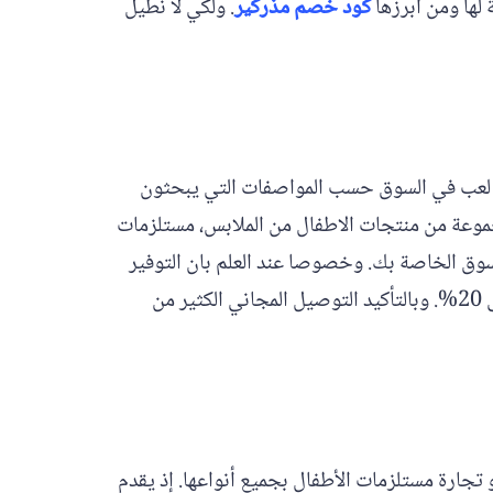
 لها ومن أبرزها
كود خصم مذركير
. ولكي لا نطيل
توفر لعب في السوق حسب المواصفات التي يبحثون
مجموعة من منتجات الاطفال من الملابس، مستلزمات
لتسوق الخاصة بك. وخصوصا عند العلم بان التوفير
الذي يمنح تخفيض اضافي يصل حتى 20%. وبالتأكيد التوصيل المجاني الكثير من
ة في مجال تخصصها وهو تجارة مستلزمات الأطفال بجميع أنواعها. إذ يقدم