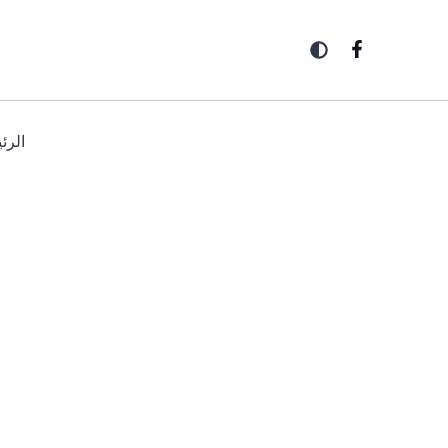
خطي
لى
لمحتوى
الرئ