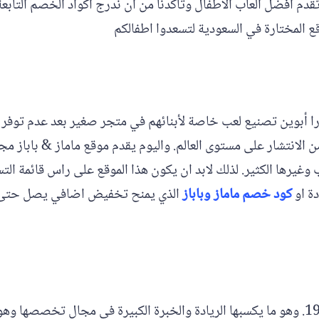
دم أفضل العاب الاطفال وتأكدنا من ان ندرج أكواد الخصم التابعة
قع المختارة في السعودية لتسعدوا اطفالكم
ندما قررا أبوين تصنيع لعب خاصة لأبنائهم في متجر صغير بعد عدم 
ن الانتشار على مستوى العالم. واليوم يقدم موقع ماماز & باباز 
عاب وغيرها الكثير. لذلك لابد ان يكون هذا الموقع على راس قائمة ا
ة او
كود خصم ماماز وباباز
مذركير هي علامة تجارية أمريكية تأسست منذ 1961. وهو ما يكسبها الريادة والخبرة الكبير