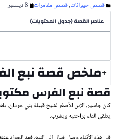
قصص حيوانات
,
قصص مغامرات
8 ديسمبر
عناصر القصة (جدول المحتويات)
ملخص قصة نبع ال
قصة نبع الفرس مكتوب
كان جاسير، الإبن الأصغر لشيخ قبيلة بني حردان، ي
يتلقى الماء براحتيه ويشرب.
في هذه الأثناء وصل خيال إلى النبع، فمد الجواد عن