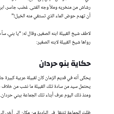
رشاش من منخريه وملأ وجه الفتى. غضب جاسر، ابن شي
أن تهدم حوض الماء الذي تستقي منه الخيل!”
لاطف شيخ القبيلة ابنه الصغير، وقال له: “يا بني، 
رواها شيخ القبيلة لابنه الصغير:
حكاية بنو حردان
يحكى أنه في قديم الزمان كان لقبيلة عربية كبيرة جاه
يحتمل سيد من سادة تلك القبيلة ما نشب من خلاف بي
ومنذ ذلك اليوم عرف أبناء تلك الجماعة ببني حردان.
ظلت الجماعة تتنقل في البادية من مكان إلى آخر، إ