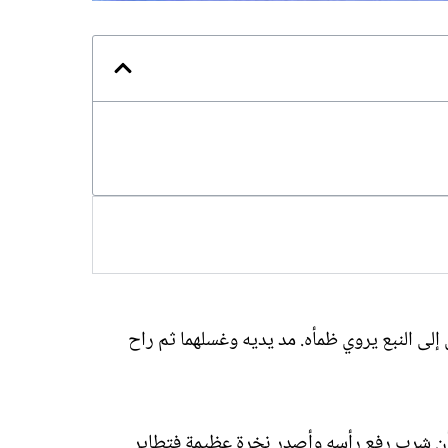
ى النبع يروي ظمأه. مد يديه وغسلهما ثم راح
د أن شرب رفع رأسه وأصدر نخرة عظيمة فتطاير