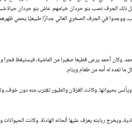
ذلك الجرف نصب بنو حردان خيامهم. عاش بنو حردان حياة شبه من
، ووجدوا في الجرف الصخري العالي جدارًا طبيعيًا يحمي ظهرهم، و
. وكان أحمد يرعى قطيعا صغيرا من الماشية، فيستيقظ فجرا ويسوق
 ما تعده له أمه من طعام وينام.
ويأنس بحيوانها. وكانت الغزلان والطيور تقترب منه دون خوف، وتشا
دية، ويخرج ربابته يعزف عليها ألحانه الهادئة. وكانت الحيوانات 