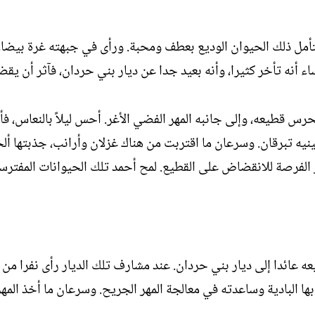
أمل ذلك الحيوان الوديع بعطف ومحبة. ورأى في جبهته غرة بيضاء 
ء أنه تأخر كثيرا، وأنه بعيد جدا عن ديار بني حردان، فآثر أن يقضي
 قطيعه، وإلى جانبه المهر الفضي الأغر. أحس ليلاً بالنعاس، فأخ
نيه تبرقان. وسرعان ما اقتربت من هناك غزلان وأرانب، جذبتها أل
فرصة للانقضاض على القطيع. لمح أحمد تلك الحيوانات المفترسة، 
 عائدا إلى ديار بني حردان. عند مشارف تلك الديار رأى نفرا من 
ا البادية وساعدته في معالجة المهر الجريح. وسرعان ما أخذ المهر