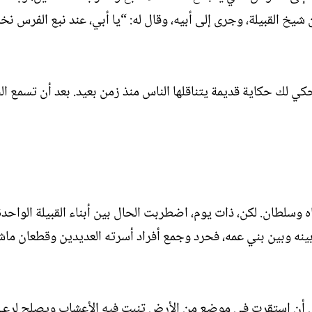
خ القبيلة، وجرى إلى أبيه، وقال له: “يا أبي، عند نبع الفرس 
سأحكي لك حكاية قديمة يتناقلها الناس منذ زمن بعيد. بعد أن تسمع
 وسلطان. لكن، ذات يوم، اضطربت الحال بين أبناء القبيلة الواحدة،
نه وبين بني عمه، فحرد وجمع أفراد أسرته العديدين وقطعان ماشي
لى أن استقرت في موضع من الأرض تنبت فيه الأعشاب ويصلح لرعي 