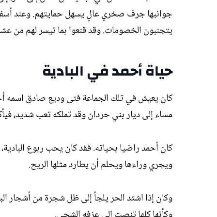
جوانبها جرف صخري عالٍ يسهل حمايتهم. وعند أسفل 
يتجنبون الخصومات. وقد قنعوا بما تيسر لهم من عشب
حياة أحمد في البادية
كان يعيش في تلك الجماعة فتى وديع صادق اسمه أحمد
مساء إلى ديار بني حردان وقد تملكه تعب شديد، فيأكل
كان أحمد راضيا بحياته. فقد كان يحب ربوع البادية، 
ويجري وراءها ويحلم أن يطارد مثلها الريح.
وكان إذا اشتد الحر يلجأ إلى ظل شجرة من أشجار البا
وكأنها كلها تنصت إلى عزفه الشجي.