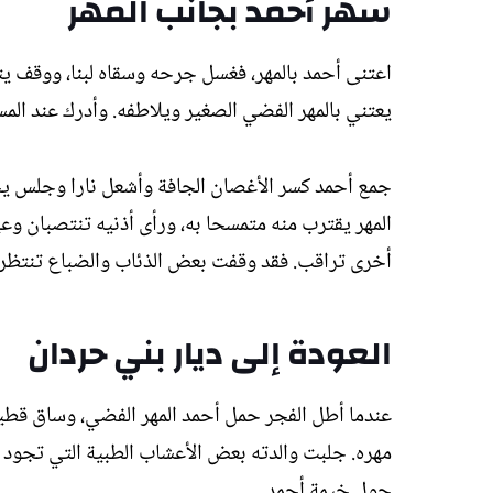
سهر أحمد بجانب المهر
اعتنى أحمد بالمهر، فغسل جرحه وسقاه لبنا، ووقف يت
يعتني بالمهر الفضي الصغير ويلاطفه. وأدرك عند المسا
جمع أحمد كسر الأغصان الجافة وأشعل نارا وجلس يحرس
المهر يقترب منه متمسحا به، ورأى أذنيه تنتصبان وعي
أخرى تراقب. فقد وقفت بعض الذئاب والضباع تنتظر ال
العودة إلى ديار بني حردان
عندما أطل الفجر حمل أحمد المهر الفضي، وساق قطيعه
مهره. جلبت والدته بعض الأعشاب الطبية التي تجود به
حول خيمة أحمد.