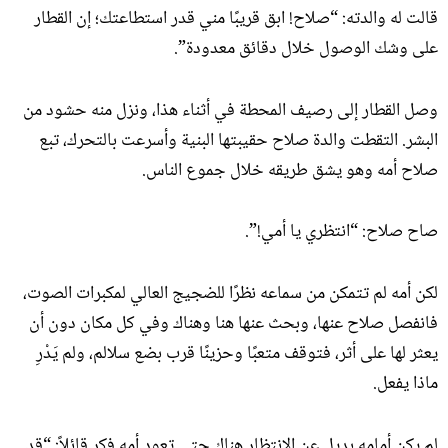
قالت له والدته: “صلاح! ابق قريبًا مني قدر استطاعتك؛ إن القطار
على وشك الوصول خلال دقائق معدودة”.
وصل القطار إلى رصيف المحطة في أثناء هذا، ونزل منه حشود من
البشر. التقطت والدة صلاح حقيبتها البنية وأسرعت بالتحرك، تبع
صلاح أمه وهو يشق طريقه خلال جموع الناس.
صاح صلاح: “انتظري يا أمي!”.
لكن أمه لم تتمكن من سماعه نظرًا للضجيج العالي لمكبرات الصوت،
فانفصل صلاح عنها، وبحث عنها هنا وهناك وفي كل مكان دون أن
يعثر لها على أثر، فتوقف متعبًا وحزينًا قرب بضع سلالم، ولم يَدْرِ
ماذا يفعل.
لم يكن أمامه بديل عن الانتظار هناك حتى تعود أمه فكر قائلاً: “قد