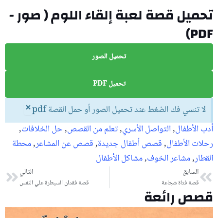
تحميل قصة لعبة إلقاء اللوم ( صور -
PDF)
تحميل الصور
تحميل PDF
×
لا تنسي فك الضغط عند تحميل الصور أو حمل القصة pdf
أدب الأطفال
,
التواصل الأسري
,
تعلم من القصص
,
حل الخلافات
,
رحلات الأطفال
,
قصص أطفال جديدة
,
قصص عن المشاعر
,
محطة
القطار
,
مشاعر الخوف
,
مشاكل الأطفال
السابق
Prev
التالي
ext
قصة فتاة شجاعة
قصة فقدان السيطرة علي النفس
قصص رائعة