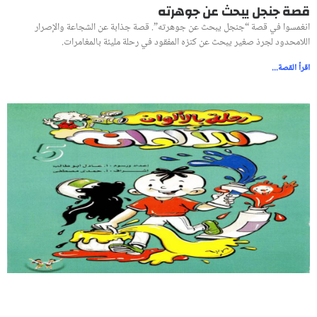
قصة جنجل يبحث عن جوهرته
انغمسوا في قصة “جنجل يبحث عن جوهرته”. قصة جذابة عن الشجاعة والإصرار
اللامحدود لجرذ صغير يبحث عن كنزه المفقود في رحلة مليئة بالمغامرات.
اقرأ القصة...