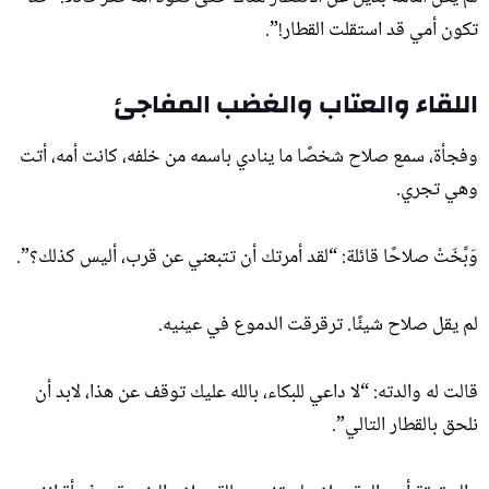
تكون أمي قد استقلت القطار!”.
اللقاء والعتاب والغضب المفاجئ
وفجأة، سمع صلاح شخصًا ما ينادي باسمه من خلفه، كانت أمه، أتت
وهي تجري.
وَبَّخَتْ صلاحًا قائلة: “لقد أمرتك أن تتبعني عن قرب، أليس كذلك؟”.
لم يقل صلاح شيئًا. ترقرقت الدموع في عينيه.
قالت له والدته: “لا داعي للبكاء، بالله عليك توقف عن هذا، لابد أن
نلحق بالقطار التالي”.