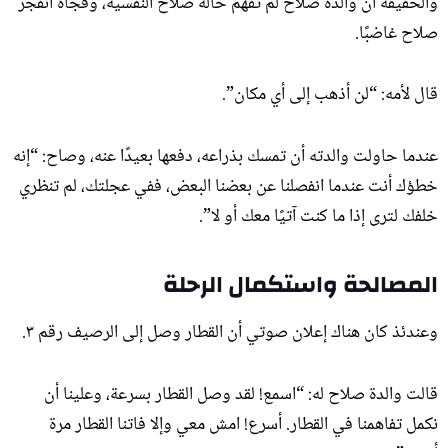
والحقيقة أن والدة صلاح لم تفهم حالة صلاح النفسية، وفجأة انفجر
صلاح غاضبًا.
قال لأمه: “لن أذهب إلى أي مكان”.
عندما حاولت والدته أن تمسك بذراعه، دفعها بعيدًا عنه، وصاح: “إنه
خطؤك أنت عندما انفصلنا عن بعضنا البعض، ففي عجلتك، لم تنظري
خلفك لترى إذا ما كنت آتيًا معك أو لا”.
المصالحة واستكمال الرحلة
وعندئذ كان هناك إعلان صوتي أن القطار وصل إلى الرصيف رقم ٣.
قالت والدة صلاح له: “اسمع! لقد وصل القطار بسرعة، وعلينا أن
نكمل تفاهمنا في القطار. أسرع! امش معي وإلا فاتنا القطار مرة