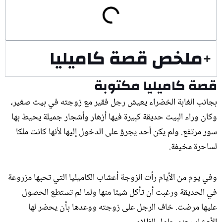
ملخص قصة كاميليا
قصة كاميليا مكتوبة
بجانب الغابة الخضراء يعيش رجل فقير مع زوجته في بيت صغير،
وكان وراء البيت حديقة كبيرة فيها أزهار وأشجار جميلة يحيط بها
سور مرتفع. ولم يكن أحد يجرؤ على الدخول إليها لأنها كانت ملكا
لساحرة مخيفة.
وفي يوم من الأيام رأت الزوجة أعشاب الكاميليا التي تحبها مزروعة
في الحديقة ورغبت أن تأكل شيئا منها ولما لم تستطع الحصول
عليها مرضت. خاف الرجل على زوجته ووعدها بأن يحضر لها