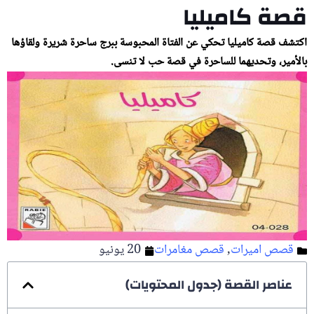
قصة كاميليا
اكتشف قصة كاميليا تحكي عن الفتاة المحبوسة ببرج ساحرة شريرة ولقاؤها
بالأمير، وتحديهما للساحرة في قصة حب لا تنسى.
قصص اميرات
,
قصص مغامرات
20 يونيو
عناصر القصة (جدول المحتويات)