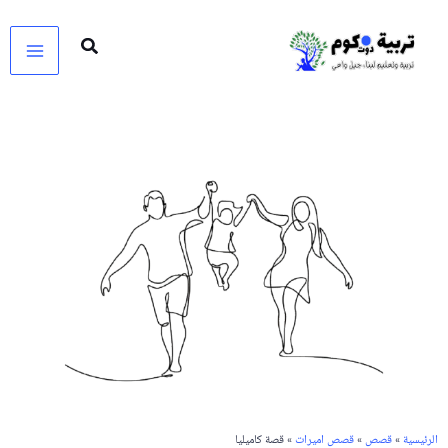
خطي
لى
لمحتوى
الرئيسية
»
قصص
»
قصص اميرات
» قصة كاميليا