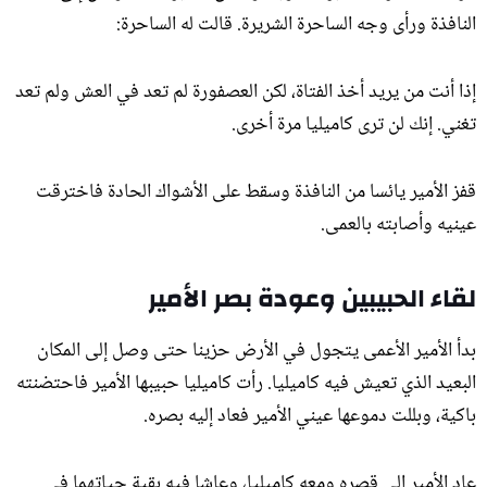
النافذة ورأى وجه الساحرة الشريرة. قالت له الساحرة:
إذا أنت من يريد أخذ الفتاة، لكن العصفورة لم تعد في العش ولم تعد
تغني. إنك لن ترى كاميليا مرة أخرى.
قفز الأمير يائسا من النافذة وسقط على الأشواك الحادة فاخترقت
عينيه وأصابته بالعمى.
لقاء الحبيبين وعودة بصر الأمير
بدأ الأمير الأعمى يتجول في الأرض حزينا حتى وصل إلى المكان
البعيد الذي تعيش فيه كاميليا. رأت كاميليا حبيبها الأمير فاحتضنته
باكية، وبللت دموعها عيني الأمير فعاد إليه بصره.
عاد الأمير إلى قصره ومعه كاميليا، وعاشا فيه بقية حياتهما في