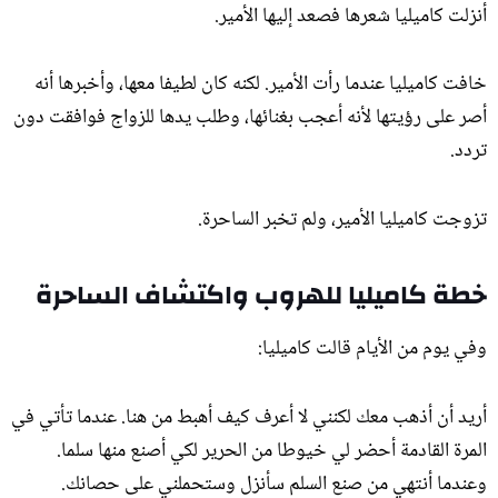
أنزلت كاميليا شعرها فصعد إليها الأمير.
خافت كاميليا عندما رأت الأمير. لكنه كان لطيفا معها، وأخبرها أنه
أصر على رؤيتها لأنه أعجب بغنائها، وطلب يدها للزواج فوافقت دون
تردد.
تزوجت كاميليا الأمير، ولم تخبر الساحرة.
خطة كاميليا للهروب واكتشاف الساحرة
وفي يوم من الأيام قالت كاميليا:
أريد أن أذهب معك لكنني لا أعرف كيف أهبط من هنا. عندما تأتي في
المرة القادمة أحضر لي خيوطا من الحرير لكي أصنع منها سلما.
وعندما أنتهي من صنع السلم سأنزل وستحملني على حصانك.