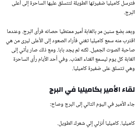
فترسل كاميليا ضفيرتها الطويلة لتتسلق عليها الساحرة إلى أعلى
البرج.
وبعد بضع سنين مر بالغابة أمير ممتطيا حصانه فرأى البرج. وعندما
اقترب منه سمع كاميليا تغني فأراد الصعود إلى الأعلى ليرى من هي
صاحبة الصوت الجميل. لكنه لم يجد بابا. ومع ذلك صار يأتي إلى
الغابة كل يوم ليسمع الغناء العذب. وفي أحد الأيام رأى الساحرة
وهي تتسلق على ضفيرة كاميليا.
لقاء الأمير بكاميليا في البرج
جاء الأمير في اليوم التالي إلى البرج وصاح:
كاميليا. كاميليا أنزلي إلي شعرك الطويل.