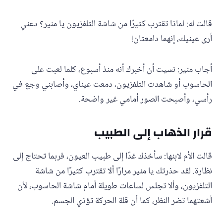
قالت له: لماذا تقترب كثيرًا من شاشة التلفزيون يا منير؟ دعني
أرى عينيك، إنهما دامعتان!
أجاب منير: نسيت أن أخبرك أنه منذ أسبوع، كلما لعبت على
الحاسوب أو شاهدت التلفزيون، دمعت عيناي، وأصابني وجع في
رأسي، وأصبحت الصور أمامي غير واضحة.
قرار الذهاب إلى الطبيب
قالت الأم لابنها: سأخذك غدًا إلى طبيب العيون، فربما تحتاج إلى
نظارة. لقد حذرتك يا منير مرارًا ألا تقترب كثيرًا من شاشة
التلفزيون، وألا تجلس لساعات طويلة أمام شاشة الحاسوب، لأن
أشعتهما تضر النظر، كما أن قلة الحركة تؤذي الجسم.