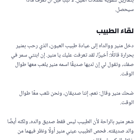
بتمارين لتقوية عضلات العين. لا تبكِ قبل أن تعرف ماذا
سيحصل.
لقاء الطبيب
دخل منير ووالداه إلى عيادة طبيب العيون، الذي رحب بمنير
بحرارة قائلًا: أخيرًا، لقد تعرفت عليك يا منير. إن ابنتي سمر في
صفك، وتقول لي إن لديها صديقًا اسمه منير يلعب معها طوال
الوقت.
ضحك منير وقال: نعم، إننا صديقان، ونحن نلعب معًا طوال
الوقت.
شعر منير بالراحة لأن الطبيب ليس فقط صديق والده، ولكنه أيضًا
والد صديقته. فحص الطبيب عيني منير أولًا ونظر فيهما من