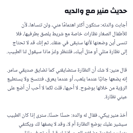
حديث منير مع والديه
أجابت والدته: ستكون أكثر اهتمامًا مني، ولن تنساها، لأن
للأطفال الصغار نظارات خاصة مع شريط يلصق بطرفيها، فلا
تنسى أين وضعتها لأنها ستبقى في عنقك. ثم إنك قد لا تحتاج
إلى نظارة مثلي أو مثل أبيك، فلتنظر ولنرَ ماذا سيقول لنا الطبيب.
قال منير: لا شك أن النظارة ستضايقني كما تضايق صديقي سامر.
إنه يضعها جانبًا عندما يلعب، أو عندما يعرق، فتتسخ ولا يستطيع
الرؤية من خلالها بوضوح. لا أحبها، قلت لكما لا أحب أن أضع على
عيني نظارة.
أخذ منير يبكي، فقال له والده: حسنًا حسنًا، سنرى إذا كان الطبيب
سيشير عليك بوضع النظارة أم لا، وقد لا يصفها لك ويكتفي