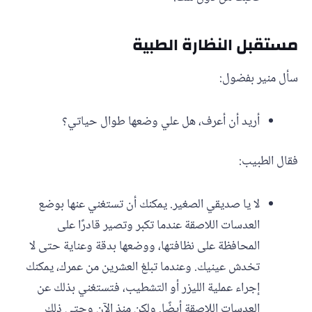
مستقبل النظارة الطبية
سأل منير بفضول:
أريد أن أعرف، هل علي وضعها طوال حياتي؟
فقال الطبيب:
لا يا صديقي الصغير. يمكنك أن تستغني عنها بوضع
العدسات اللاصقة عندما تكبر وتصير قادرًا على
المحافظة على نظافتها، ووضعها بدقة وعناية حتى لا
تخدش عينيك. وعندما تبلغ العشرين من عمرك، يمكنك
إجراء عملية الليزر أو التشطيب، فتستغني بذلك عن
العدسات اللاصقة أيضًا. ولكن منذ الآن وحتى ذلك