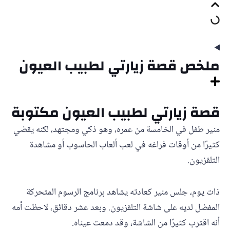
ملخص قصة زيارتي لطبيب العيون
قصة زيارتي لطبيب العيون مكتوبة
منير طفل في الخامسة من عمره، وهو ذكي ومجتهد، لكنه يقضي
كثيرًا من أوقات فراغه في لعب ألعاب الحاسوب أو مشاهدة
التلفزيون.
ذات يوم، جلس منير كعادته يشاهد برنامج الرسوم المتحركة
المفضل لديه على شاشة التلفزيون. وبعد عشر دقائق، لاحظت أمه
أنه اقترب كثيرًا من الشاشة، وقد دمعت عيناه.