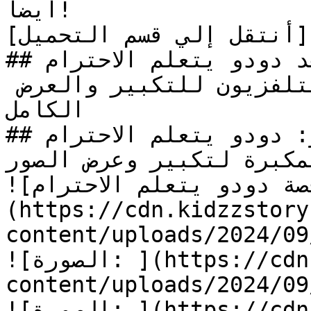
أيضاً!

[أنتقل إلي قسم التحميل](#download_section)

## شاهد دودو يتعلم الاحترام PDF أونلاين

تنبيه: اضغط علي أيقونة التلفزيون للتكبير والعرض 
الكامل

## معرض الصور: دودو يتعلم الاحترام

مكبرة لتكبير وعرض الصور
![الصورة: قصة دودو يتعلم الاحترام]
(https://cdn.kidzzstory
content/uploads/2024/0/دودو-يتعلم-الاحترام.jpg)
![الصورة: ](https://cdn.kidzzstory.com/wp-
content/uploads/2024/0/دودو-يتعلم-الاحترام-1.jpg)
![الصورة: ](https://cdn.kidzzstory.com/wp-