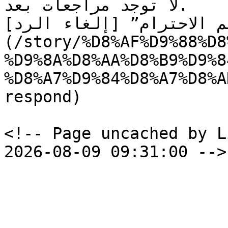
لا توجد مراجعات بعد.

 الاحترام” [إلغاء الرد]
(/story/%D8%AF%D9%88%D8
%D9%8A%D8%AA%D8%B9%D9%8
%D8%A7%D9%84%D8%A7%D8%A
respond)

<!-- Page uncached by L
2026-08-09 09:31:00 -->