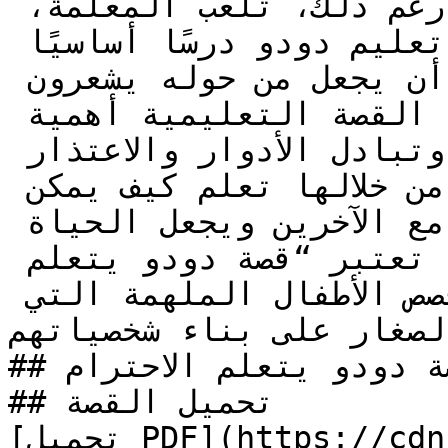
يسبب لهم الأذى والانزعاج. رغم ذلك، تلعب المعلمة، 
الآنسة غزالة، دورًا مهمًا في تعليم دودو درسًا أساسيًا 
عن الاحترام وكيف يمكنه أن يجعل من حوله يشعرون 
بالسعادة والراحة. تعكس هذه القصة التعليمية أهمية 
القيم الأخلاقية مثل التعاون وتبادل الأدوار والاعتذار 
عن الأخطاء. يمكن للأطفال من خلالها تعلم كيف يمكن 
للاحترام أن يعزز العلاقات مع الآخرين ويجعل الحياة 
المدرسية أكثر سعادة. تعتبر “قصة دودو يتعلم 
الاحترام” واحدة من تلك قصص الأطفال الملهمة التي 
لصغار على بناء شخصياتهم.
## ملخص قصة دودو يتعلم الاحترام

## تحميل القصة

[تحميل PDF](https://cdn.kidzzstory.com/wp-