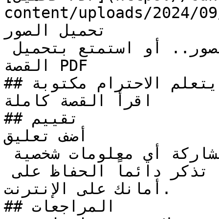
content/uploads/2024/0/دودو-يتعلم-الاحترام.pdf)
تحميل الصور

لا تنسي فك الضغط عند تحميل الصور.. أو استمتع بتحميل 
القصة PDF

## قراءة قصة دودو يتعلم الاحترام مكتوبة

اقرأ القصة كاملة

## تقييم

أضف تعليق

تنبيه للآباء: يرجى عدم مشاركة أي معلومات شخصية 
كالعناوين أو أرقام الهواتف. تذكر دائماً الحفاظ على 
أمانك على الإنترنت.

## المراجعات
