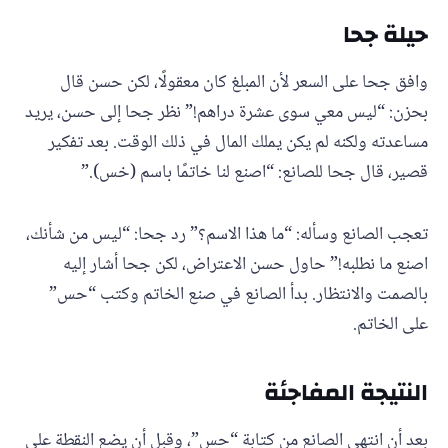
حيلة جحا
وافق جحا على السعر لأن المبلغ كان معقولًا، لكن حسن قال
بحزن: “ليس معي سوى عشرة دراهم!” نظر جحا إلى حسن، يريد
مساعدته ولكنه لم يكن يملك المال في ذلك الوقت. بعد تفكير
قصير، قال جحا للصانع: “اصنع لنا خاتمًا باسم (خس).”
تعجب الصانع وسأله: “ما هذا الاسم؟” رد جحا: “ليس من شأنك،
اصنع ما نطلبه!” حاول حسن الاعتراض، لكن جحا أشار إليه
بالصمت والانتظار. بدأ الصانع في صنع الخاتم وكتب “حس”
على الخاتم.
النتيجة المفاجئة
بعد أن انتهى الصانع من كتابة “حس”، وقبل أن يضع النقطة على