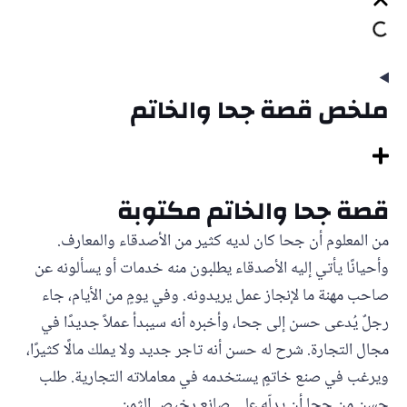
ملخص قصة جحا والخاتم
قصة جحا والخاتم مكتوبة
من المعلوم أن جحا كان لديه كثير من الأصدقاء والمعارف.
وأحيانًا يأتي إليه الأصدقاء يطلبون منه خدمات أو يسألونه عن
صاحب مهنة ما لإنجاز عمل يريدونه. وفي يومٍ من الأيام، جاء
رجلٌ يُدعى حسن إلى جحا، وأخبره أنه سيبدأ عملاً جديدًا في
مجال التجارة. شرح له حسن أنه تاجر جديد ولا يملك مالًا كثيرًا،
ويرغب في صنع خاتمٍ يستخدمه في معاملاته التجارية. طلب
حسن من جحا أن يدلّه على صانعٍ رخيص الثمن.