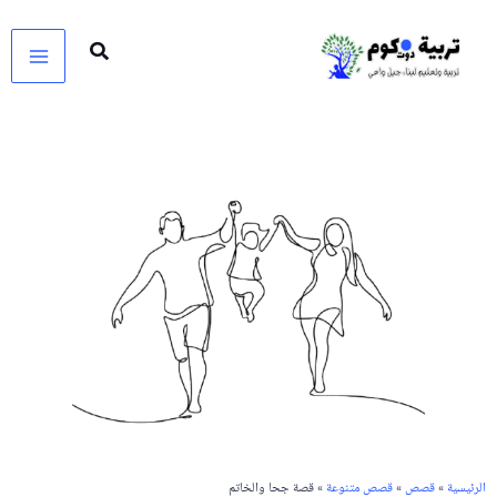
خطي
لى
لمحتوى
الرئيسية
»
قصص
»
قصص متنوعة
» قصة جحا والخاتم