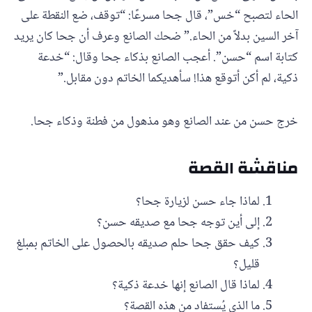
الحاء لتصبح “خس”، قال جحا مسرعًا: “توقف، ضع النقطة على
آخر السين بدلاً من الحاء.” ضحك الصانع وعرف أن جحا كان يريد
كتابة اسم “حسن”. أعجب الصانع بذكاء جحا وقال: “خدعة
ذكية، لم أكن أتوقع هذا! سأهديكما الخاتم دون مقابل.”
خرج حسن من عند الصانع وهو مذهول من فطنة وذكاء جحا.
مناقشة القصة
لماذا جاء حسن لزيارة جحا؟
إلى أين توجه جحا مع صديقه حسن؟
كيف حقق جحا حلم صديقه بالحصول على الخاتم بمبلغ
قليل؟
لماذا قال الصانع إنها خدعة ذكية؟
ما الذي يُستفاد من هذه القصة؟