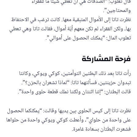
قال ثعلوب: “الصدقات هي أن تعطي شيئًا ما للفقراء
والمحتاجين”.
نظرت تاتا إلى الأموال المتبقية معها. كانت ترغب في الاحتفاظ
بها، ولكن الفقراء لم تكن معهم أيّة أموال، فقالت تاتا وهي تعطي
ثعلوب المال: “يمكنك الحصول على أموالي”.
فرحة المشاركة
رأت تاتا بعد ذلك البطتين التوأمتين، كوكي ويوكي، وكانتا
تبدوان حزينتين، فسألتهما تاتا: “لماذا تشعران بالحزن؟”.
قالت البطتان: “إننا اثنتان ولكننا نملك قطعة حلوى واحدة”.
نظرت تاتا إلى كيس الحلوى بين يديها وقالت: “يمكنكما الحصول
على واحدة من حلواي”، وأعطت كوكي ويوكي واحدة من حلواها
فشعرت البطتان بسعادة غامرة.