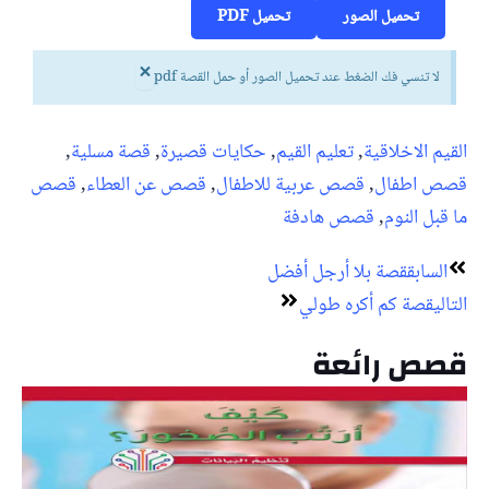
تحميل الصور
تحميل PDF
×
لا تنسي فك الضغط عند تحميل الصور أو حمل القصة pdf
القيم الاخلاقية
,
تعليم القيم
,
حكايات قصيرة
,
قصة مسلية
,
قصص اطفال
,
قصص عربية للاطفال
,
قصص عن العطاء
,
قصص
ما قبل النوم
,
قصص هادفة
Next
Prev
السابق
قصة بلا أرجل أفضل
التالي
قصة كم أكره طولي
قصص رائعة