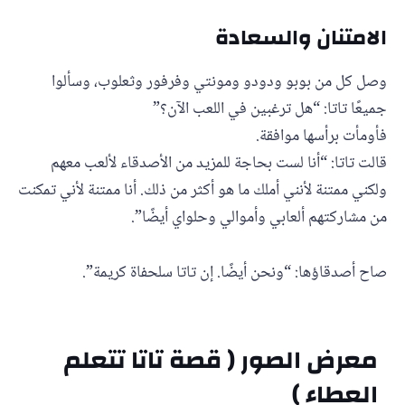
الامتنان والسعادة
وصل كل من بوبو ودودو ومونتي وفرفور وثعلوب، وسألوا
جميعًا تاتا: “هل ترغبين في اللعب الآن؟”
فأومأت برأسها موافقة.
قالت تاتا: “أنا لست بحاجة للمزيد من الأصدقاء لألعب معهم
ولكني ممتنة لأنني أملك ما هو أكثر من ذلك. أنا ممتنة لأني تمكنت
من مشاركتهم ألعابي وأموالي وحلواي أيضًا”.
صاح أصدقاؤها: “ونحن أيضًا. إن تاتا سلحفاة كريمة”.
معرض الصور ( قصة تاتا تتعلم
العطاء )