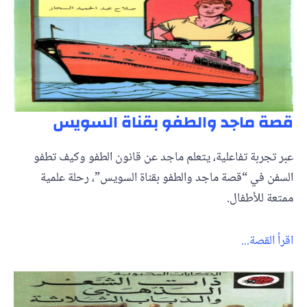
قصة ماجد والطفو بقناة السويس
عبر تجربة تفاعلية، يتعلم ماجد عن قانون الطفو وكيف تطفو
السفن في “قصة ماجد والطفو بقناة السويس”، رحلة علمية
ممتعة للأطفال.
اقرأ القصة...