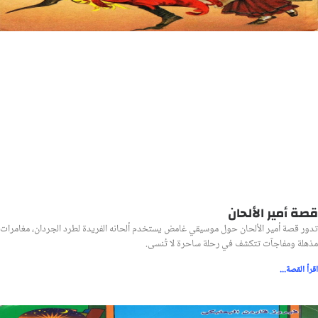
قصة أمير الألحان
تدور قصة أمير الألحان حول موسيقي غامض يستخدم ألحانه الفريدة لطرد الجردان، مغامرات
مذهلة ومفاجآت تتكشف في رحلة ساحرة لا تُنسى.
اقرأ القصة...