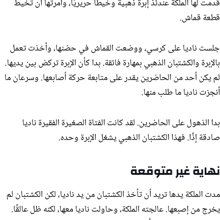
قدمت لها الملكة عندئذ إبرة ذهبية وخيطًا حريريًا، وأمرتها أن تخيط
قطعة قماش.
جلست ناديا على كرسي، ووضعت القماش في حضنها، وأخذت تعمل
بالإبرة والكشتبان الذهبي بمهارة فائقة. بدا كأن الإبرة تركض بين يديها.
لم يكن أحد من الحاضرين يقدر على متابعة حركة أصابعها. وسرعان ما
أنجزت ناديا ما طلب منها.
بدا الذهول على الحاضرين. لقد كانت الفتاة الصغيرة الفقيرة ناديا
صادقة إذًا. فهذا الكشتبان الذهبي يشغل الإبرة وحده.
نهاية غير متوقعة
مدت الملكة يدها تريد أن تأخذ الكشتبان من يد ناديا، لكن الكشتبان لم
يخرج من إصبعها. عالجته الملكة، وحاولت ناديا معها، لكنه ظل عالقًا.