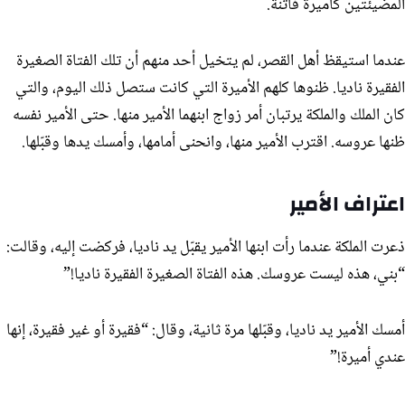
المضيئتين كأميرة فاتنة.
عندما استيقظ أهل القصر، لم يتخيل أحد منهم أن تلك الفتاة الصغيرة
الفقيرة ناديا. ظنوها كلهم الأميرة التي كانت ستصل ذلك اليوم، والتي
كان الملك والملكة يرتبان أمر زواج ابنهما الأمير منها. حتى الأمير نفسه
ظنها عروسه. اقترب الأمير منها، وانحنى أمامها، وأمسك يدها وقبّلها.
اعتراف الأمير
ذعرت الملكة عندما رأت ابنها الأمير يقبّل يد ناديا، فركضت إليه، وقالت:
“بني، هذه ليست عروسك. هذه الفتاة الصغيرة الفقيرة ناديا!”
أمسك الأمير يد ناديا، وقبّلها مرة ثانية، وقال: “فقيرة أو غير فقيرة، إنها
عندي أميرة!”