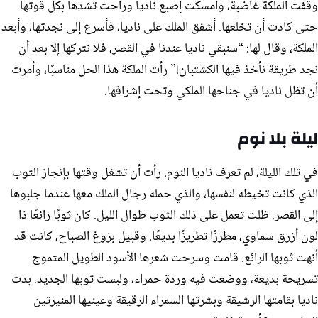
وقفت الملكة غاضبة، وأمسكت إصبع ناديا وراحت تشدها بكل قوتها
حتى كادت أن تخلعها. أشفق الملك على ناديا، فأسرع إلى نجدتها، وأبعد
الملكة، وقال لها: “سنبقي ناديا عندنا في القصر، فلا نتركها إلا بعد أن
نجد طريقة نأخذ فيها الكشتبان!” رأت الملكة هذا الحل مناسبًا، وأمرت
أن تظل ناديا في جناحها الملكي وتحت إشرافها.
ليلة بلا نوم
في تلك الليلة، لم تعرف ناديا النوم. رأت أن تشغل وقتها بإنجاز الثوب
الذي كانت تخيطه لنفسها، والذي حمله رجال الملك معها عندما جلبوها
إلى القصر. ظلت تعمل على ذلك الثوب طوال الليل. كان ثوبًا رائعًا ذا
لون أزرق سماوي، مطرزًا تطريزًا بديعًا. وقبيل بزوغ الصباح، كانت قد
أنهت ثوبها الرائع. قامت وسرحت شعرها الأسود الطويل المتموج
تسريحة بديعة، ووضعت فيه وردة حمراء، ولبست ثوبها الجديد. بدت
ناديا بقامتها الرشيقة وبشرتها السمراء الرقيقة وعينيها المنيرتين