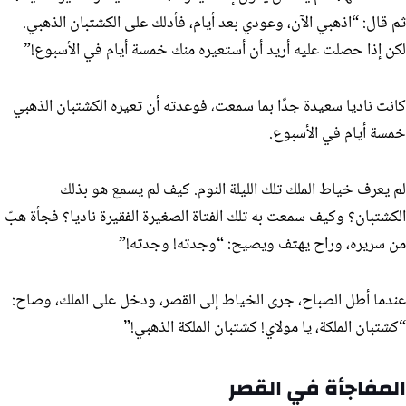
ثم قال: “اذهبي الآن، وعودي بعد أيام، فأدلك على الكشتبان الذهبي.
لكن إذا حصلت عليه أريد أن أستعيره منك خمسة أيام في الأسبوع!”
كانت ناديا سعيدة جدًا بما سمعت، فوعدته أن تعيره الكشتبان الذهبي
خمسة أيام في الأسبوع.
لم يعرف خياط الملك تلك الليلة النوم. كيف لم يسمع هو بذلك
الكشتبان؟ وكيف سمعت به تلك الفتاة الصغيرة الفقيرة ناديا؟ فجأة هبّ
من سريره، وراح يهتف ويصيح: “وجدته! وجدته!”
عندما أطل الصباح، جرى الخياط إلى القصر، ودخل على الملك، وصاح:
“كشتبان الملكة، يا مولاي! كشتبان الملكة الذهبي!”
المفاجأة في القصر