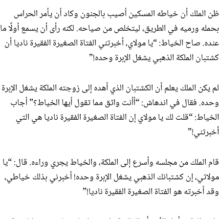
ظن الملك أن خياطه المسكين أصيب بالجنون وكاد أن يأمر الحراس
بحمله ورميه في الطريق، ليتخلص من صياحه. لكنه رأى أن يسمع أولًا ما
عنده. صاح الخياط: “يا مولاي، أخبرتني الفتاة الصغيرة الفقيرة ناديا أن
كشتبان الملكة الذهبي يشغل الإبرة وحده!”
لم يكن الملك يعلم أن الكشتبان الذي أهده إلى زوجته الملكة يشغل الإبرة
وحده. فقال في اندهاش: “أأنت واثق مما تقول أيها الخياط؟” أجاب
الخياط: “قلت لك يا مولاي إن الفتاة الصغيرة الفقيرة ناديا هي التي
أخبرتني!”
قام الملك من مجلسه وأسرع إلى الملكة، والخياط يجري وراءه. قال: “يا
مولاتي، إن كشتبانك الذهبي يشغل الإبرة وحده! أخبرني بذلك خياطي،
وقد أخبرته هو الفتاة الصغيرة الفقيرة ناديا!”