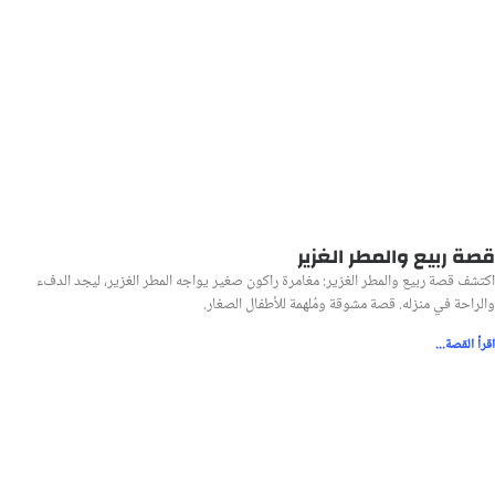
قصة ربيع والمطر الغزير
اكتشف قصة ربيع والمطر الغزير: مغامرة راكون صغير يواجه المطر الغزير، ليجد الدفء
والراحة في منزله. قصة مشوقة ومُلهمة للأطفال الصغار.
اقرأ القصة...