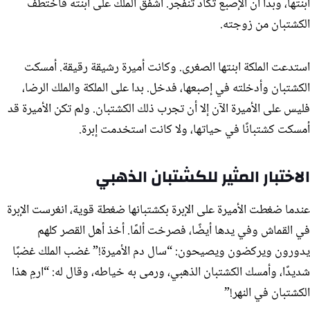
ابنتها، وبدا أن الإصبع تكاد تنفجر. أشفق الملك على ابنته فاختطف
الكشتبان من زوجته.
استدعت الملكة ابنتها الصغرى. وكانت أميرة رشيقة رقيقة. أمسكت
الكشتبان وأدخلته في إصبعها، فدخل. بدا على الملكة والملك الرضا،
فليس على الأميرة الآن إلا أن تجرب ذلك الكشتبان. ولم تكن الأميرة قد
أمسكت كشتبانًا في حياتها، ولا كانت استخدمت إبرة.
الاختبار المثير للكشتبان الذهبي
عندما ضغطت الأميرة على الإبرة بكشتبانها ضغطة قوية، انغرست الإبرة
في القماش وفي يدها أيضًا، فصرخت ألمًا. أخذ أهل القصر كلهم
يدورون ويركضون ويصيحون: “سال دم الأميرة!” غضب الملك غضبًا
شديدًا، وأمسك الكشتبان الذهبي، ورمى به خياطه، وقال له: “ارمِ هذا
الكشتبان في النهر!”