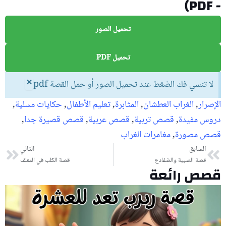
- PDF)
تحميل الصور
تحميل PDF
×
لا تنسي فك الضغط عند تحميل الصور أو حمل القصة pdf
الإصرار
,
الغراب العطشان
,
المثابرة
,
تعليم الأطفال
,
حكايات مسلية
,
دروس مفيدة
,
قصص تربية
,
قصص عربية
,
قصص قصيرة جدا
,
قصص مصورة
,
مغامرات الغراب
السابق
Prev
التالي
ext
قصة الصبية والضفادع
قصة الكلب في المعلف
قصص رائعة