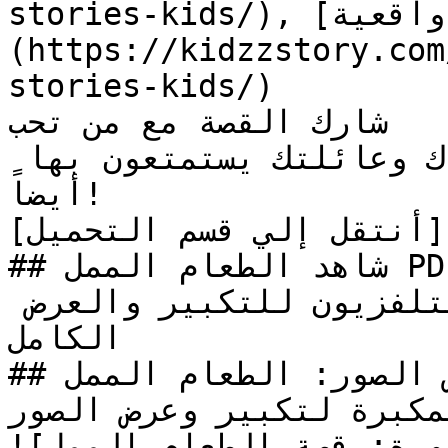
stories-kids/), [قصص واقعية]
(https://kidzzstory.com
stories-kids/)

شارك القصة مع من تحب

هل أعجبتك القصة؟ دع أصدقاءك وعائلتك يستمتعون بها 
أيضاً!

[أنتقل إلي قسم التحميل](#download_section)

## شاهد الطعام الممل PDF أونلاين

تنبيه: اضغط علي أيقونة التلفزيون للتكبير والعرض 
الكامل

## معرض الصور: الطعام الممل

مكبرة لتكبير وعرض الصور
![الصورة: قصة الطعام الممل]