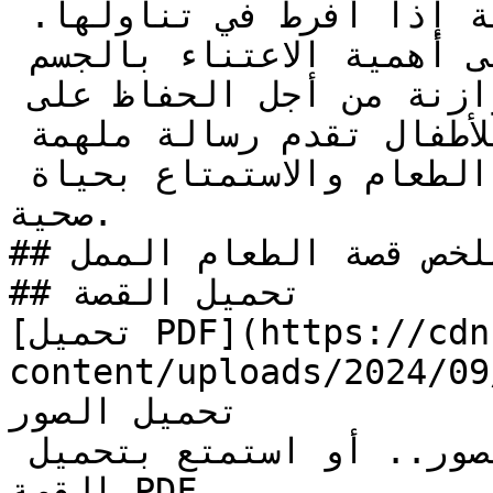
ولذيذة، لكنها تسبب مشاكل صحية إذا أُفرط في تناولها. 
كما تسلط القصة الضوء على أهمية الاعتناء بالجسم 
والعادات الغذائية المتوازنة من أجل الحفاظ على 
الصحة والنشاط. هذه القصة للأطفال تقدم رسالة ملهمة 
تشجع على التوازن في تناول الطعام والاستمتاع بحياة 
صحية.

## ملخص قصة الطعام الممل

## تحميل القصة

[تحميل PDF](https://cdn.kidzzstory.com/wp-
content/uploads/2024/0/الطعام-الممل.pdf)
تحميل الصور

لا تنسي فك الضغط عند تحميل الصور.. أو استمتع بتحميل 
القصة PDF
