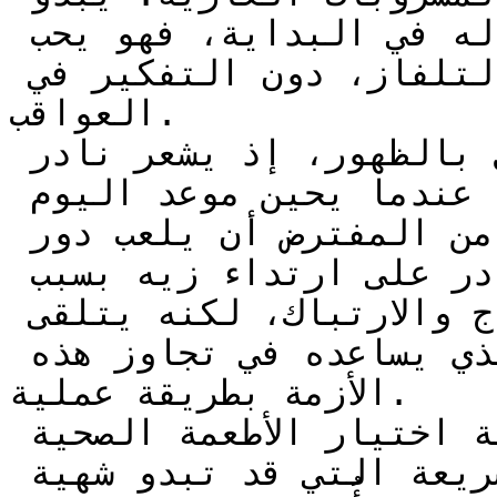
الأمر ممتعًا وسهلاً بالنسبة له في البداية، فهو يحب 
تناول الرقائق أثناء مشاهدة التلفاز، دون التفكير في 
العواقب.

ومع مرور الوقت، تبدأ المشاكل بالظهور، إذ يشعر نادر 
بتغيرات في جسمه وصحته. عندما يحين موعد اليوم 
السنوي للمدرسة، حيث كان من المفترض أن يلعب دور 
رائد الفضاء، يجد نفسه غير قادر على ارتداء زيه بسبب 
زيادة وزنه. يشعر نادر بالإحراج والارتباك، لكنه يتلقى 
الدعم من أستاذه كامل الذي يساعده في تجاوز هذه 
الأزمة بطريقة عملية.

من خلال القصة، نتعلم أهمية اختيار الأطعمة الصحية 
والابتعاد عن الأطعمة السريعة التي قد تبدو شهية 