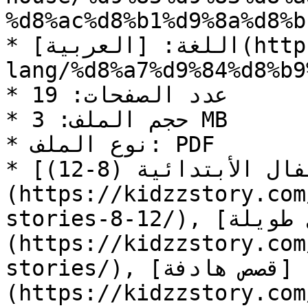
%d8%ac%d8%b1%d9%8a%d8%b1
* اللغة: [العربية](https://kidzzstory.com/story-
lang/%d8%a7%d9%84%d8%b9
* عدد الصفحات: 19

* حجم الملف: 3 MB

* نوع الملف: PDF

* التصنيف: [قصص أطفال الأبتدائية (8-12)]
(https://kidzzstory.com
stories-8-12/), [قصص أطفال طويلة]
(https://kidzzstory.com
stories/), [قصص هادفة]
(https://kidzzstory.com