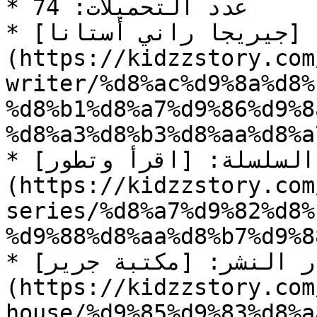
* عدد التحميلات: 74

* المؤلف: [جيريجا راني أستانا]
(https://kidzzstory.com
writer/%d8%ac%d9%8a%d8%
%d8%b1%d8%a7%d9%86%d9%8
%d8%a3%d8%b3%d8%aa%d8%a
* السلسلة: [اقرأ وتطور]
(https://kidzzstory.com
series/%d8%a7%d9%82%d8%
%d9%88%d8%aa%d8%b7%d9%8
* دار النشر: [مكتبة جرير]
(https://kidzzstory.com
house/%d9%85%d9%83%d8%a