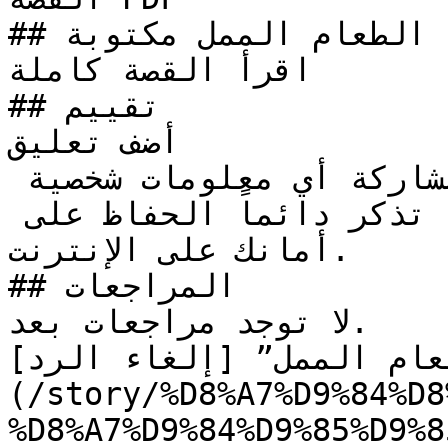
## قراءة قصة الطعام الممل مكتوبة

اقرأ القصة كاملة

## تقييم

أضف تعليق

تنبيه للآباء: يرجى عدم مشاركة أي معلومات شخصية 
كالعناوين أو أرقام الهواتف. تذكر دائماً الحفاظ على 
أمانك على الإنترنت.

## المراجعات

لا توجد مراجعات بعد.

عام الممل” [إلغاء الرد]
(/story/%D8%A7%D9%84%D8
%D8%A7%D9%84%D9%85%D9%8