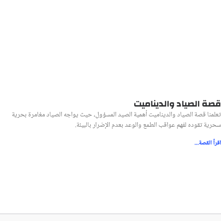
قصة الصياد والديناميت
تعلمنا قصة الصياد والديناميت أهمية الصيد المسؤول، حيث يواجه الصياد مغامرة بحرية
سحرية تقوده لفهم عواقب الطمع والوعد بعدم الإضرار بالبيئة.
اقرأ القصة...