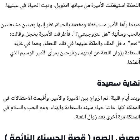
اللحظة استيقظت الأميرة من سباتها الطويل، ودبت الحياة في عينيها.
عندما رآها الأمير مستيقظة ومفعمة بالحياة، نظر إليها بعينين مشتعلتين
بالحب وسألها: “هل تتزوجينني؟”. فأطرقت الأميرة بخجل وقالت:
“نعم”. دخل الملك والملكة عليهما في تلك اللحظة، وهما في غاية
السعادة بزوال اللعنة عن ابنتهما، وفرحين بمرأى الأمير الوسيم الذي
أنقذها.
نهاية سعيدة
وبعد أيام قليلة، تم الزواج بين الأميرة والأمير، وأقيمت الاحتفالات في
المملكة كلها. عاشا حياة مليئة بالسعادة والهناء، وعم الحب والسلام في
المملكة مرة أخرى بعد زوال اللعنة.
معرض الصور ( قصة الحسناء النائمة )