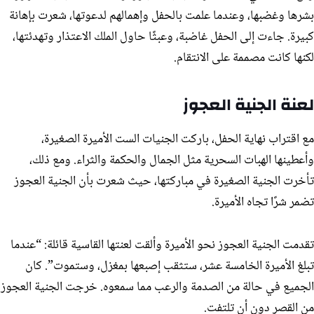
بشرها وغضبها، وعندما علمت بالحفل وإهمالهم لدعوتها، شعرت بإهانة
كبيرة. جاءت إلى الحفل غاضبة، وعبثًا حاول الملك الاعتذار وتهدئتها،
لكنها كانت مصممة على الانتقام.
لعنة الجنية العجوز
مع اقتراب نهاية الحفل، باركت الجنيات الست الأميرة الصغيرة،
وأعطينها الهبات السحرية مثل الجمال والحكمة والثراء. ومع ذلك،
تأخرت الجنية الصغيرة في مباركتها، حيث شعرت بأن الجنية العجوز
تضمر شرًا تجاه الأميرة.
تقدمت الجنية العجوز نحو الأميرة وألقت لعنتها القاسية قائلة: “عندما
تبلغ الأميرة الخامسة عشر، ستثقب إصبعها بمغزل، وستموت”. كان
الجميع في حالة من الصدمة والرعب مما سمعوه. خرجت الجنية العجوز
من القصر دون أن تلتفت.