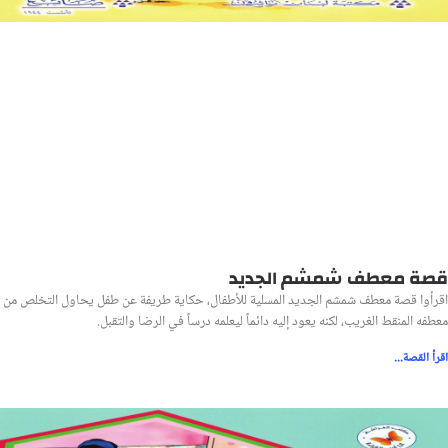
قصة معطف شمشم الجديد
اقرأوا قصة معطف شمشم الجديد المسلية للأطفال، حكاية طريفة عن طفل يحاول التخلص من
معطفه المنقط الغريب، لكنه يعود إليه دائماً ليعلمه درساً في الرضا والتقبل.
اقرأ القصة...