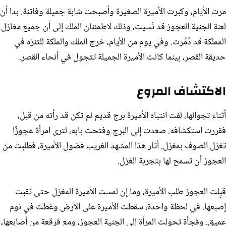
مرت الأيام، وكبرت الأميرة الصغيرة وأصبحت شابة جميلة وفاتنة. بدا أن
لعنة الجنية العجوز قد نُسيت، وذلك لاطمئنان الملك إلى أن جميع مغازل
المملكة قد دُمِّرت. وفي يوم من الأيام، خرج الملك والملكة للتنزه في
حديقة القصر، بينما كانت الأميرة الجميلة تتجول في أنحاء القصر.
الاكتشاف المروع
أثناء تجوالها، لفت انتباه الأميرة برج قديم لم تكن قد رأته من قبل،
فقررت استكشافه. صعدت إلى البرج وفتحت بابه، لترى امرأة عجوزًا
تغزل الصوف بمغزل. أثار هذا المشهد الغريب فضول الأميرة، فطلبت من
العجوز أن تسمح لها بتجربة الغزل.
قبِلت العجوز طلب الأميرة، وما إن لمست الأميرة المغزل حتى ثقبت
إصبعها. في لحظة واحدة، سقطت الأميرة على الأرض وغطت في نوم
عميق. وفجأة تحولت المرأة إلى الجنية العجوز، ومع فرقعة من أصابعها،