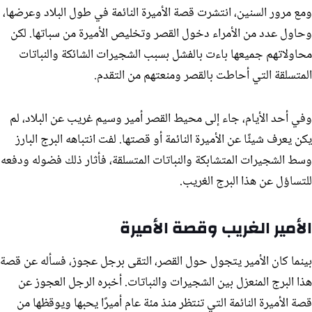
ومع مرور السنين، انتشرت قصة الأميرة النائمة في طول البلاد وعرضها،
وحاول عدد من الأمراء دخول القصر وتخليص الأميرة من سباتها. لكن
محاولاتهم جميعها باءت بالفشل بسبب الشجيرات الشائكة والنباتات
المتسلقة التي أحاطت بالقصر ومنعتهم من التقدم.
وفي أحد الأيام، جاء إلى محيط القصر أمير وسيم غريب عن البلاد، لم
يكن يعرف شيئًا عن الأميرة النائمة أو قصتها. لفت انتباهه البرج البارز
وسط الشجيرات المتشابكة والنباتات المتسلقة، فأثار ذلك فضوله ودفعه
للتساؤل عن هذا البرج الغريب.
الأمير الغريب وقصة الأميرة
بينما كان الأمير يتجول حول القصر، التقى برجل عجوز، فسأله عن قصة
هذا البرج المنعزل بين الشجيرات والنباتات. أخبره الرجل العجوز عن
قصة الأميرة النائمة التي تنتظر منذ مئة عام أميرًا يحبها ويوقظها من