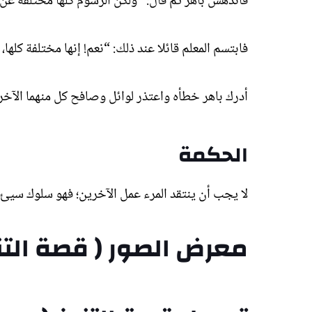
فاندهش باهر ثم قال: “ولكن الرسوم كلها مختلفة عن
فابتسم المعلم قائلا عند ذلك: “نعم! إنها مختلفة كله
أدرك باهر خطأه واعتذر لوائل وصافح كل منهما الآخر.
الحكمة
لا يجب أن ينتقد المرء عمل الآخرين؛ فهو سلوك سيئ.
معرض الصور ( قصة التني