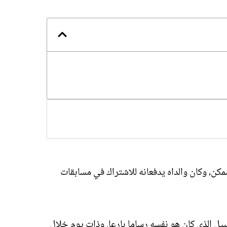
مكن، وكان والداه يدفعانه للاشتراك في مسابقات
يل الذي كان هو نفسه رساما بارعا. وذات يوم خلال