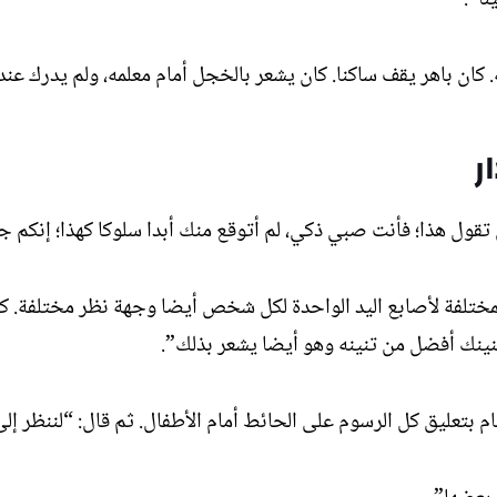
 كان باهر يقف ساكنا. كان يشعر بالخجل أمام معلمه، ولم يدرك عن
ر
ن تقول هذا؛ فأنت صبي ذكي، لم أتوقع منك أبدا سلوكا كهذا؛ إنك
لمختلفة لأصابع اليد الواحدة لكل شخص أيضا وجهة نظر مختلفة. كل
نينك أفضل من تنينه وهو أيضا يشعر بذلك”.
 بتعليق كل الرسوم على الحائط أمام الأطفال. ثم قال: “لننظر إلى 