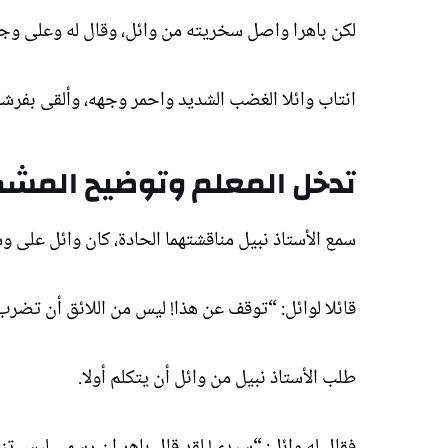
لكن باهرا واصل سخريته من وائل، وقال له وعلى وجهه 
انتاب وائلا الغضب الشديد واحمر وجهه، وألقى بفرشا
تدخل المعلم وتوضيح المشك
سمع الأستاذ نبيل مناقشتهما الحادة، كان وائل على وشك
قائلا لوائل: “توقف عن هذا! ليس من اللائق أن تضرب 
طلب الأستاذ نبيل من وائل أن يتكلم أولا.
فقال له وائل: “سيدي! لقد قال باهر إن رسمي ليس تني