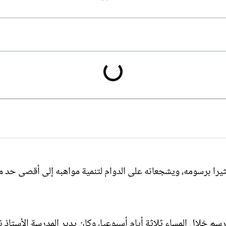
ثيرا برسومه، ويشجعانه على الدوام لتنمية مواهبه إلى أقصى حد م
خلال المساء ثلاثة أيام أسبوعيا، وكان يدير المدرسة الأستاذ نب