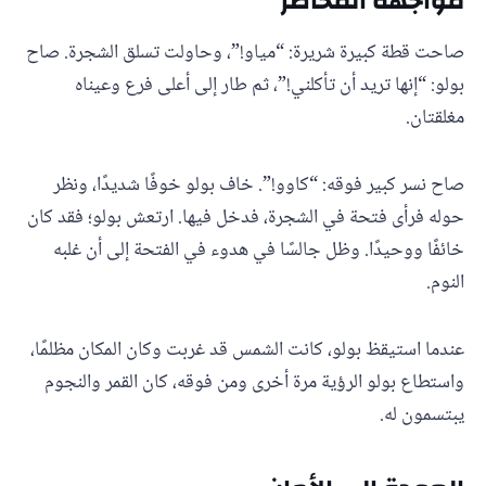
مواجهة المخاطر
صاحت قطة كبيرة شريرة: “مياو!”، وحاولت تسلق الشجرة. صاح
بولو: “إنها تريد أن تأكلني!”، ثم طار إلى أعلى فرع وعيناه
مغلقتان.
صاح نسر كبير فوقه: “كاوو!”. خاف بولو خوفًا شديدًا، ونظر
حوله فرأى فتحة في الشجرة، فدخل فيها. ارتعش بولو؛ فقد كان
خائفًا ووحيدًا. وظل جالسًا في هدوء في الفتحة إلى أن غلبه
النوم.
عندما استيقظ بولو، كانت الشمس قد غربت وكان المكان مظلمًا،
واستطاع بولو الرؤية مرة أخرى ومن فوقه، كان القمر والنجوم
يبتسمون له.