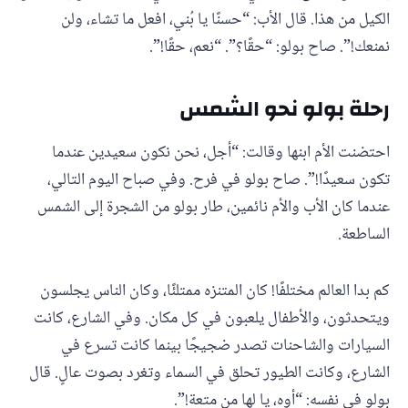
الكيل من هذا. قال الأب: “حسنًا يا بُني، افعل ما تشاء، ولن
نمنعك!”. صاح بولو: “حقًا؟”. “نعم، حقًا!”.
رحلة بولو نحو الشمس
احتضنت الأم ابنها وقالت: “أجل، نحن نكون سعيدين عندما
تكون سعيدًا!”. صاح بولو في فرح. وفي صباح اليوم التالي،
عندما كان الأب والأم نائمين، طار بولو من الشجرة إلى الشمس
الساطعة.
كم بدا العالم مختلفًا! كان المتنزه ممتلئًا، وكان الناس يجلسون
ويتحدثون، والأطفال يلعبون في كل مكان. وفي الشارع، كانت
السيارات والشاحنات تصدر ضجيجًا بينما كانت تسرع في
الشارع، وكانت الطيور تحلق في السماء وتغرد بصوت عالٍ. قال
بولو في نفسه: “أوه، يا لها من متعة!”.