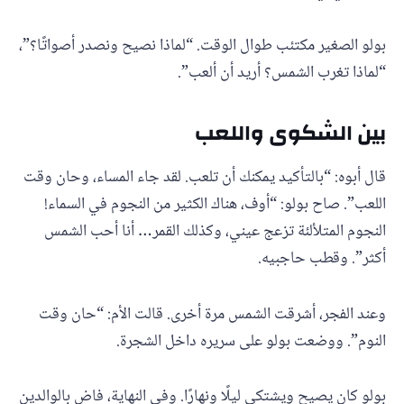
بولو الصغير مكتئب طوال الوقت. “لماذا نصيح ونصدر أصواتًا؟”،
“لماذا تغرب الشمس؟ أريد أن ألعب”.
بين الشكوى واللعب
قال أبوه: “بالتأكيد يمكنك أن تلعب. لقد جاء المساء، وحان وقت
اللعب”. صاح بولو: “أوف، هناك الكثير من النجوم في السماء!
النجوم المتلألئة تزعج عيني، وكذلك القمر… أنا أحب الشمس
أكثر”. وقطب حاجبيه.
وعند الفجر، أشرقت الشمس مرة أخرى. قالت الأم: “حان وقت
النوم”. ووضعت بولو على سريره داخل الشجرة.
بولو كان يصيح ويشتكي ليلًا ونهارًا. وفي النهاية، فاض بالوالدين