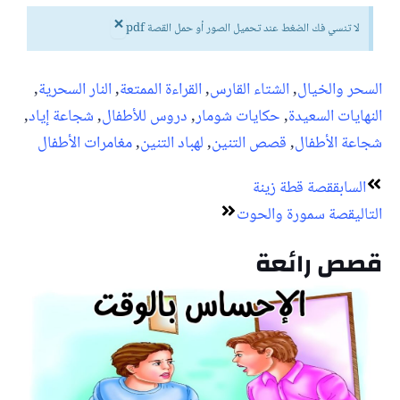
×
لا تنسي فك الضغط عند تحميل الصور أو حمل القصة pdf
السحر والخيال
,
الشتاء القارس
,
القراءة الممتعة
,
النار السحرية
,
النهايات السعيدة
,
حكايات شومار
,
دروس للأطفال
,
شجاعة إياد
,
شجاعة الأطفال
,
قصص التنين
,
لهباد التنين
,
مغامرات الأطفال
Next
Prev
السابق
قصة قطة زينة
التالي
قصة سمورة والحوت
قصص رائعة