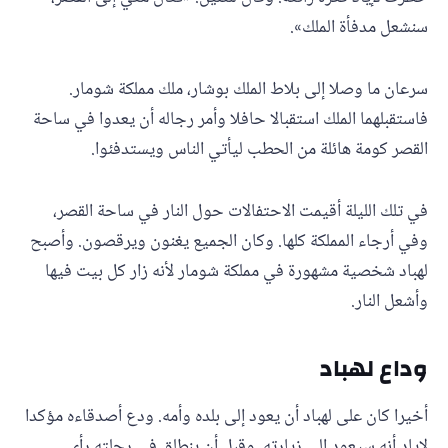
سنشعل مدفأة الملك».
سرعان ما وصلا إلى بلاط الملك بوشار، ملك مملكة شومار.
فاستقبلهما الملك استقبالا حافلا وأمر رجاله أن يعدوا في ساحة
القصر كومة هائلة من الحطب ليأتي الناس ويستدفئوا.
في تلك الليلة أقيمت الاحتفالات حول النار في ساحة القصر،
وفي أرجاء المملكة كلها. وكان الجميع يغنون ويرقصون. وأصبح
لهباد شخصية مشهورة في مملكة شومار لأنه زار كل بيت فيها
وأشعل النار.
وداع لهباد
أخيرا كان على لهباد أن يعود إلى بلده وأمه. ودع أصدقاءه مؤكدا
لإياد أنه سيعود إلى زيارته. وقبل أن ينطلق في رحلته رأى