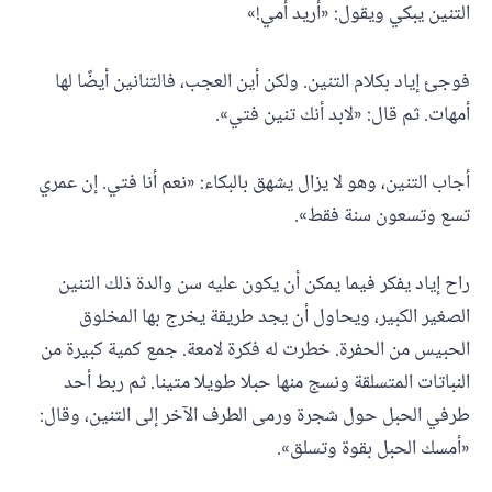
التنين يبكي ويقول: «أريد أمي!»
فوجئ إياد بكلام التنين. ولكن أين العجب، فالتنانين أيضًا لها
أمهات. ثم قال: «لابد أنك تنين فتي».
أجاب التنين، وهو لا يزال يشهق بالبكاء: «نعم أنا فتي. إن عمري
تسع وتسعون سنة فقط».
راح إياد يفكر فيما يمكن أن يكون عليه سن والدة ذلك التنين
الصغير الكبير، ويحاول أن يجد طريقة يخرج بها المخلوق
الحبيس من الحفرة. خطرت له فكرة لامعة. جمع كمية كبيرة من
النباتات المتسلقة ونسج منها حبلا طويلا متينا. ثم ربط أحد
طرفي الحبل حول شجرة ورمى الطرف الآخر إلى التنين، وقال:
«أمسك الحبل بقوة وتسلق».