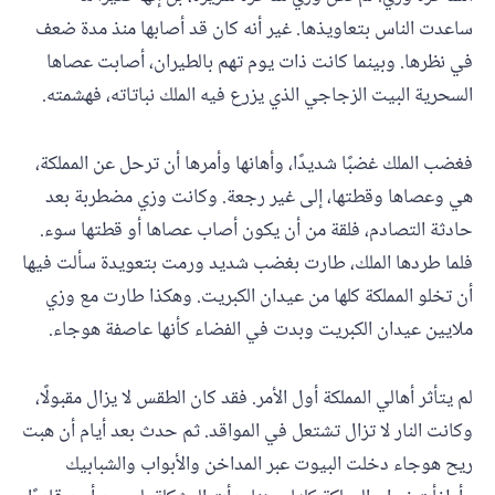
ساعدت الناس بتعاويذها. غير أنه كان قد أصابها منذ مدة ضعف
في نظرها. وبينما كانت ذات يوم تهم بالطيران، أصابت عصاها
السحرية البيت الزجاجي الذي يزرع فيه الملك نباتاته، فهشمته.
فغضب الملك غضبًا شديدًا، وأهانها وأمرها أن ترحل عن المملكة،
هي وعصاها وقطتها، إلى غير رجعة. وكانت وزي مضطربة بعد
حادثة التصادم، فلقة من أن يكون أصاب عصاها أو قطتها سوء.
فلما طردها الملك، طارت بغضب شديد ورمت بتعويدة سألت فيها
أن تخلو المملكة كلها من عيدان الكبريت. وهكذا طارت مع وزي
ملايين عيدان الكبريت وبدت في الفضاء كأنها عاصفة هوجاء.
لم يتأثر أهالي المملكة أول الأمر. فقد كان الطقس لا يزال مقبولًا،
وكانت النار لا تزال تشتعل في المواقد. ثم حدث بعد أيام أن هبت
ريح هوجاء دخلت البيوت عبر المداخن والأبواب والشبابيك