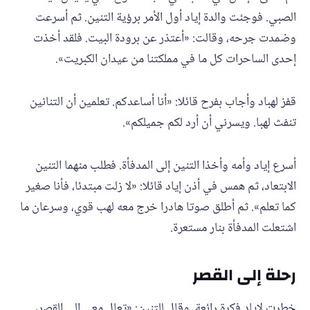
الصبي. فوجئت والدة إياد أول الأمر برؤية التنين. ثم أسرعت
وضمدت جرحه، وقالت: «أعتذر عن برودة البيت. فلقد أخذت
إحدى الساحرات كل ما في مملكتنا من عيدان الكبريت».
قفز لهباد وأجاب بفرح قائلا: «أنا أساعدكم. تعلمين أن التنانين
تنفث لهبا. ويسرني أن أرد لكم جميلكم».
أسرع إياد وأمه وأخذا التنين إلى المدفأة. فطلب منهما التنين
الابتعاد، ثم همس في أذن إياد قائلا: «لا زلت مبتدئا، فأنا صغير
كما تعلم». ثم أطلق صوتا هادرا خرج معه لهب قوي، وسرعان ما
اشتعلت المدفأة بنار مستعرة.
رحلة إلى القصر
خطرت لإياد فكرة رائعة. وقال للتنين: «تعال معي إلى القصر،