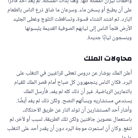
وأطفأت نيران المملكة كلها. وهنا بدأت المشكلة. لم يعد أحد قادرًا
على أن يطبخ أو يسخن ماء. وسرعان ما ضاق ذرع الناس بالطعام
البارد. ثم اشتد الشتاء قسوة، وتساقطت الثلوج وغطى الجليد
الأرض فلجأ الناس إلى ثيابهم الصوفية القديمة يلبسونها
وينسجون ثيابًا جديدة.
محاولات الملك
أعلن الملك بوشار عن دروس تعطى للراغبين في التغلب على
البرد. فكان الناس يتجمهرون كل صباح أمام قصر الملك للقيام
بالتمارين الرياضية. غير أن ذلك كله لم يفد. فأرسل الملك
يستدعي مستشاريه ويسألهم النصح. ولكن ذلك لم يفد أيضًا.
وأشار أحد المستشارين أن تولد النار عن طريق الاحتكاك،
باستعمال عصوين جافتين ولكن تلك الطريقة، لسبب أو لآخر، لم
تنفع. وكان أن استمرت موجة البرد دون أن يقدر أحد على التغلب