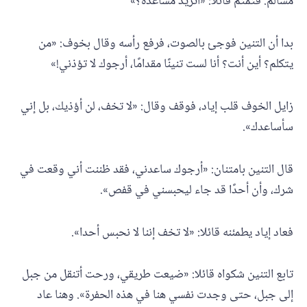
مسالم. فتمتم قائلا: «أتريد مساعدة؟»
بدا أن التنين فوجئ بالصوت، فرفع رأسه وقال بخوف: «من
يتكلم؟ أين أنت؟ أنا لست تنينًا مقدامًا، أرجوك لا تؤذني!»
زايل الخوف قلب إياد، فوقف وقال: «لا تخف، لن أؤذيك، بل إني
سأساعدك».
قال التنين بامتنان: «أرجوك ساعدني، فقد ظننت أني وقعت في
شرك، وأن أحدًا قد جاء ليحبسني في قفص».
فعاد إياد يطمئنه قائلا: «لا تخف إننا لا نحبس أحدا».
تابع التنين شكواه قائلا: «ضيعت طريقي، ورحت أتنقل من جبل
إلى جبل، حتى وجدت نفسي هنا في هذه الحفرة». وهنا عاد