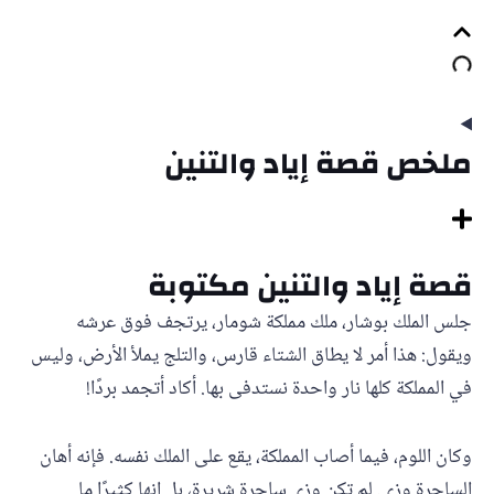
ملخص قصة إياد والتنين
قصة إياد والتنين مكتوبة
جلس الملك بوشار، ملك مملكة شومار، يرتجف فوق عرشه
ويقول: هذا أمر لا يطاق الشتاء قارس، والتلج يملأ الأرض، وليس
في المملكة كلها نار واحدة نستدفى بها. أكاد أتجمد بردًا!
وكان اللوم، فيما أصاب المملكة، يقع على الملك نفسه. فإنه أهان
الساحرة وزي. لم تكن وزي ساحرة شريرة، بل إنها كثيرًا ما