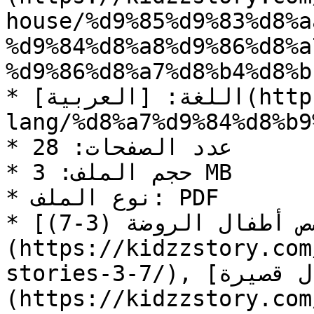
house/%d9%85%d9%83%d8%a
%d9%84%d8%a8%d9%86%d8%a
%d9%86%d8%a7%d8%b4%d8%b
* اللغة: [العربية](https://kidzzstory.com/story-
lang/%d8%a7%d9%84%d8%b9
* عدد الصفحات: 28

* حجم الملف: 3 MB

* نوع الملف: PDF

* التصنيف: [قصص أطفال الروضة (3-7)]
(https://kidzzstory.com
stories-3-7/), [قصص أطفال قصيرة]
(https://kidzzstory.com