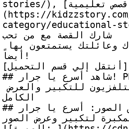
stories/), [قصص تعليمية]
(https://kidzzstory.com
category/educational-st
شارك القصة مع من تحب

هل أعجبتك القصة؟ دع أصدقاءك وعائلتك يستمتعون بها 
أيضاً!

[أنتقل إلي قسم التحميل](#download_section)

## شاهد أسرع يا جرار! PDF أونلاين

تنبيه: اضغط علي أيقونة التلفزيون للتكبير والعرض 
الكامل

## معرض الصور: أسرع يا جرار!

مكبرة لتكبير وعرض الصور
![الصورة: ](https://cdn.kidzzstory.com/wp-