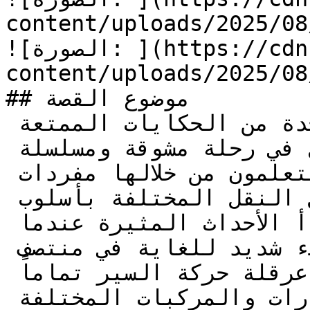
content/uploads/2025/08/أسرع-يا-جرار-27.jpg
![الصورة: ](https://cdn.kidzzstory.com/wp-
content/uploads/2025/08/أسرع-يا-جرار-28.jpg
## موضوع القصة

تعد قصة أسرع يا جرار واحدة من الحكايات الممتعة 
والمصورة التي تأخذ الأطفال في رحلة مشوقة ومسلسلة 
على الطريق العام، حيث يتعلمون من خلالها مفردات 
جديدة وأساسية حول وسائل النقل المختلفة بأسلوب 
بسيط، متدرج ومحبب للنفس. تبدأ الأحداث المثيرة عندما 
يسير جرار زراعي ضخم ببطء شديد للغاية في منتصف 
الطريق الضيق، مما يتسبب في عرقلة حركة السير تماماً 
وتكدس طابور طويل من السيارات والمركبات المختلفة 