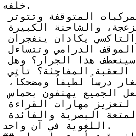
خلفه.

مع مرور الوقت، يزداد غضب المركبات المتوقفة وتتوتر 
الأعصاب؛ فالسيارة الصغيرة منزعجة، والشاحنة الكبيرة 
تطلق أبواقها، وحتى الأتوبيس والتاكسي يكادان ينفجران 
من الغيظ والانتظار. يتصاعد الموقف الدرامي وتتساءل 
جميع المركبات بلهفة: متى سينعطف هذا الجرار؟ وهل 
سينجحون أخيراً في تجاوز هذه العقبة المفاجئة؟ تأتي 
قصة أسرع يا جرار لتقدم للصغار درساً لطيفاً ومضحكاً، 
مع نهاية طريفة ومفاجئة تجعل الجميع يهتفون بحماس 
مجدداً. إنها قصة مثالية لتعزيز مهارات القراءة 
الأولى، حيث تمزج بين المتعة البصرية والفائدة 
اللغوية في آن واحد.
