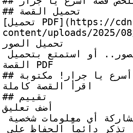
## ملخص قصة أسرع يا جرار!

## تحميل القصة

[تحميل PDF](https://cdn.kidzzstory.com/wp-
content/uploads/2025/08/أسرع-يا-جرار.pdf
تحميل الصور

لا تنسي فك الضغط عند تحميل الصور.. أو استمتع بتحميل 
القصة PDF

## قراءة قصة أسرع يا جرار! مكتوبة

اقرأ القصة كاملة

## تقييم

أضف تعليق

تنبيه للآباء: يرجى عدم مشاركة أي معلومات شخصية 
كالعناوين أو أرقام الهواتف. تذكر دائماً الحفاظ على 