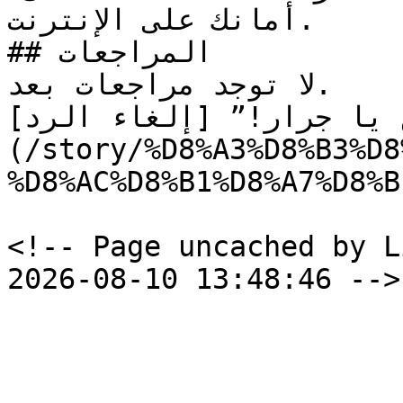
أمانك على الإنترنت.

## المراجعات

لا توجد مراجعات بعد.

ع يا جرار!” [إلغاء الرد
(/story/%D8%A3%D8%B3%D8
%D8%AC%D8%B1%D8%A7%D8%B
<!-- Page uncached by L
2026-08-10 13:48:46 -->