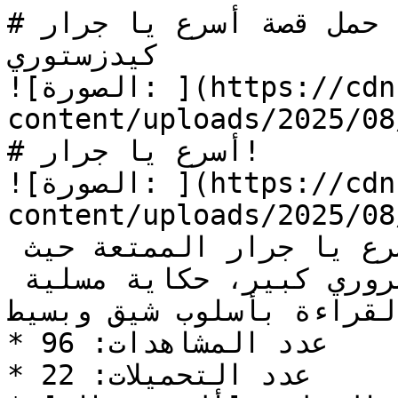
# حمل قصة أسرع يا جرار PDF لتعليم القراءة للأطفال | 
كيدزستوري

![الصورة: ](https://cdn.kidzzstory.com/wp-
content/uploads/2025/08/أسرع-يا-جرار_1.jpg
# أسرع يا جرار!

![الصورة: ](https://cdn.kidzzstory.com/wp-
content/uploads/2025/08/أسرع-يا-جرار_1.jpg
اقرأوا مع صغاركم قصة أسرع يا جرار الممتعة حيث 
يتسبب جرار بطيء في زحام مروري كبير، حكاية مسلية 
القراءة بأسلوب شيق وبسيط
* عدد المشاهدات: 96

* عدد التحميلات: 22
