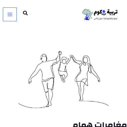
خطي
لى
لمحتوى
مغامرات همام