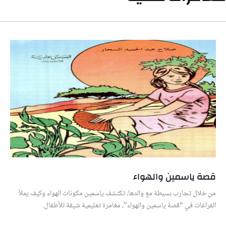
قصة ياسمين والهواء
من خلال تجارب بسيطة مع والدها، تكتشف ياسمين مكونات الهواء وكيف يملأ
الفراغات في “قصة ياسمين والهواء”، مغامرة تعليمية شيقة للأطفال.