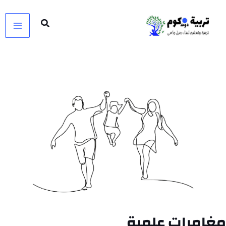
خطي
لى
لمحتوى
مغامرات علمية