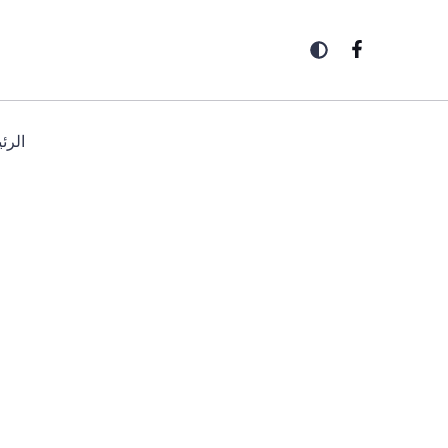
خطي
لى
لمحتوى
الرئ