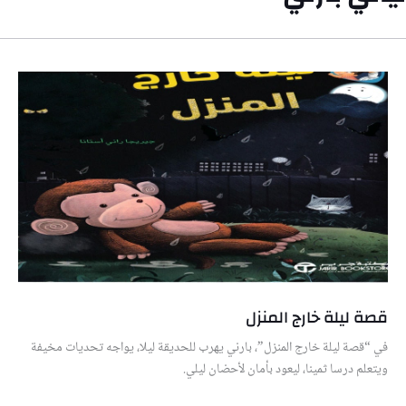
قصة ليلة خارج المنزل
في “قصة ليلة خارج المنزل”، بارني يهرب للحديقة ليلا، يواجه تحديات مخيفة
ويتعلم درسا ثمينا، ليعود بأمان لأحضان ليلي.