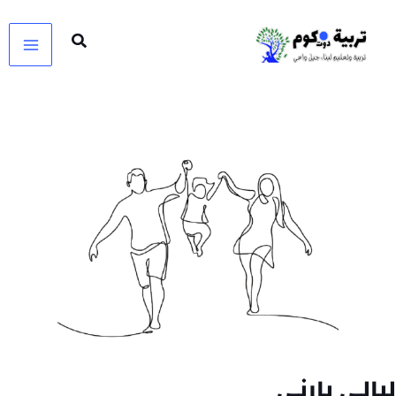
خطي
لى
لمحتوى
ليالي بارني