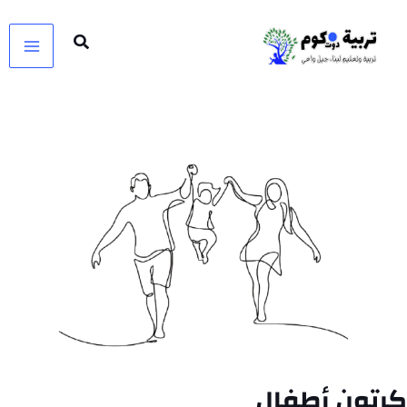
خطي
لى
لمحتوى
كرتون أطفال