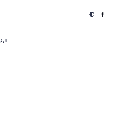
خطي
لى
لمحتوى
الرئ