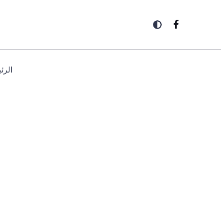
خطي
لى
لمحتوى
الرئ