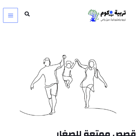
خطي
لى
لمحتوى
قصص ممتعة للصغار