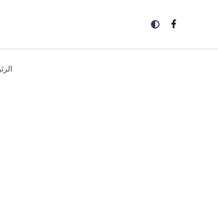
خطي
لى
لمحتوى
الرئ