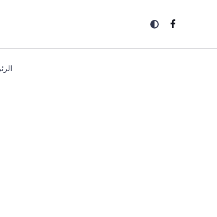
خطي
لى
لمحتوى
الرئ