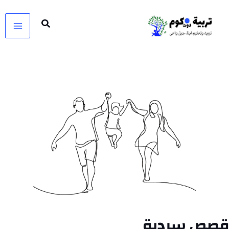
خطي
لى
لمحتوى
قصص سردية