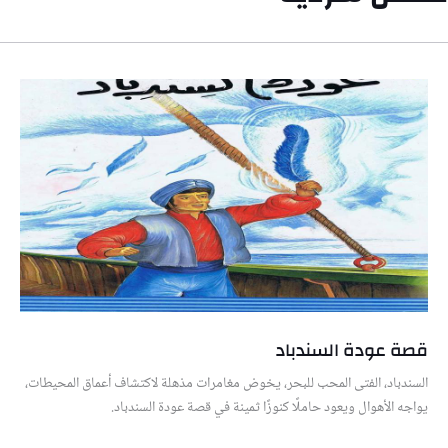
قصة عودة السندباد
السندباد، الفتى المحب للبحر، يخوض مغامرات مذهلة لاكتشاف أعماق المحيطات،
يواجه الأهوال ويعود حاملًا كنوزًا ثمينة في قصة عودة السندباد.