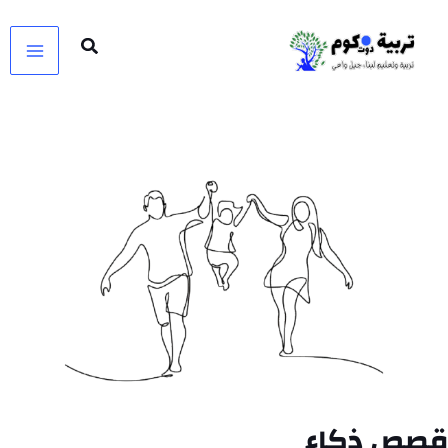
خطي
لى
لمحتوى
قصص ذكاء